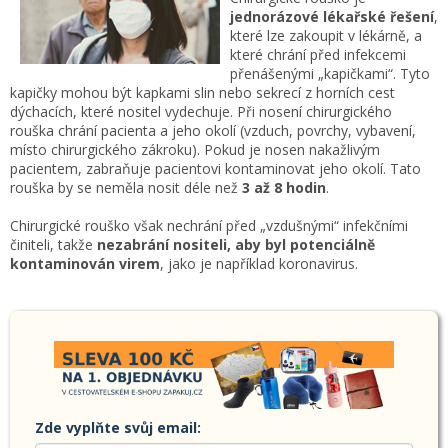
jednorázové lékařské řešení
,
které lze zakoupit v lékárně, a
které chrání před infekcemi
přenášenými „kapičkami“. Tyto
kapičky mohou být kapkami slin nebo sekrecí z horních cest
dýchacích, které nositel vydechuje. Při nosení chirurgického
rouška chrání ​​pacienta a jeho okolí (vzduch, povrchy, vybavení,
místo chirurgického zákroku). Pokud je nosen nakažlivým
pacientem, zabraňuje pacientovi kontaminovat jeho okolí. Tato
rouška by se neměla nosit déle než
3 až 8 hodin
.
Chirurgické rouško ​​však nechrání před „vzdušnými“ infekčními
činiteli, takže
nezabrání nositeli, aby byl potenciálně
kontaminován virem
, jako je například koronavirus.
Zde vyplňte svůj email: