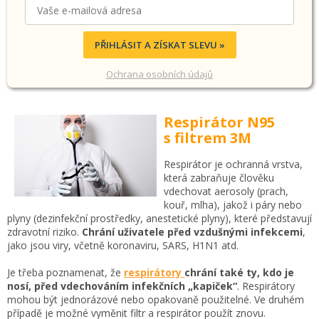
PŘIHLÁSIT A ZÍSKAT SLEVU »
Ochrana osobních údajů
Respirátor N95
s filtrem 3M
Respirátor je ochranná vrstva,
která zabraňuje člověku
vdechovat aerosoly (prach,
kouř, mlha), jakož i páry nebo
plyny (dezinfekční prostředky, anestetické plyny), které představují
zdravotní riziko.
Chrání uživatele před vzdušnými infekcemi
,
jako jsou viry, včetně koronaviru, SARS, H1N1 atd.
Je třeba poznamenat, že
respirátory
chrání také ty, kdo je
nosí, před vdechováním infekčních „kapiček“
. Respirátory
mohou být jednorázové nebo opakovaně použitelné. Ve druhém
případě je možné vyměnit filtr a respirátor použít znovu.