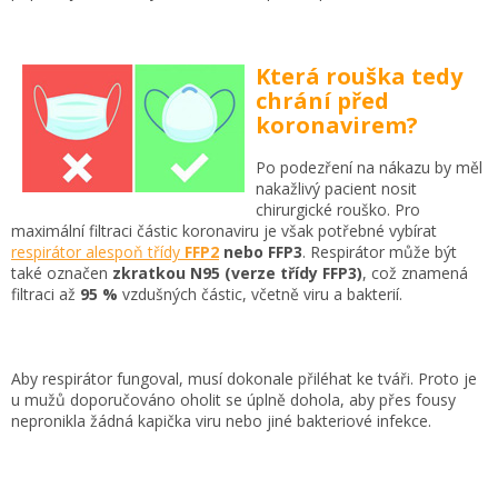
Která rouška tedy
chrání před
koronavirem?
Po podezření na nákazu by měl
nakažlivý pacient nosit
chirurgické rouško. Pro
maximální filtraci částic koronaviru je však potřebné vybírat
respirátor alespoň třídy
FFP2
nebo FFP3
. Respirátor může být
také označen
zkratkou N95 (verze třídy FFP3)
, což znamená
filtraci až
95 %
vzdušných částic, včetně viru a bakterií.
Aby respirátor fungoval, musí dokonale přiléhat ke tváři. Proto je
u mužů doporučováno oholit se úplně dohola, aby přes fousy
nepronikla žádná kapička viru nebo jiné bakteriové infekce.