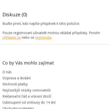
Diskuze (0)
Buďte první, kdo napíše příspěvek k této položce.
Pouze registrovaní uživatelé mohou vkládat příspěvky. Prosím
přihlaste se
nebo se
registrujte
.
Z
á
p
a
Co by Vás mohlo zajímat
t
O nás
í
Doprava a dodání
Možnosti platby
Nejčastější otázky cestovatelů
Reklamační řád a vrácení zboží
Odstoupení od smlouvy do 14 dní
Obchodní podmínky