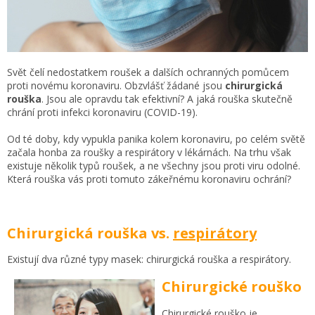
Svět čelí nedostatkem roušek a dalších ochranných pomůcem
proti novému koronaviru. Obzvlášť žádané jsou
chirurgická
rouška
. Jsou ale opravdu tak efektivní? A jaká rouška skutečně
chrání proti infekci koronaviru (COVID-19).
Od té doby, kdy vypukla panika kolem koronaviru, po celém světě
začala honba za roušky a respirátory v lékárnách. Na trhu však
existuje několik typů roušek, a ne všechny jsou proti viru odolné.
Která rouška vás proti tomuto zákeřnému koronaviru ochrání?
Chirurgická rouška vs.
respirátory
Existují dva různé typy masek: chirurgická rouška a respirátory.
Chirurgické rouško
Chirurgické rouško ​​je