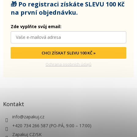
🎁 Po registraci získáte SLEVU 100 Kč
na první objednávku.
Zde vyplňte svůj email:
CHCI ZÍSKAT SLEVU 100 KČ »
Ochrana osobních údajů
Kontakt
info
@
zapakuj.cz
+420 734 266 587 (PO-PÁ, 9:00 – 17:00)
Zapakuj CZ/SK