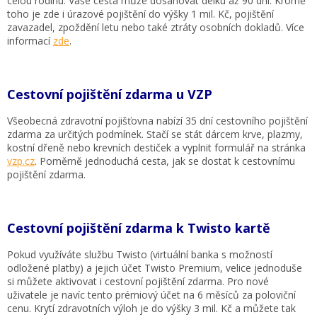
celou rodinu. Vaše cesta může dosahovat délku až 90 dní. Kromě
toho je zde i úrazové pojištění do výšky 1 mil. Kč, pojištění
zavazadel, zpoždění letu nebo také ztráty osobních dokladů. Více
informací
zde
.
Cestovní pojištění zdarma u VZP
Všeobecná zdravotní pojišťovna nabízí 35 dní cestovního pojištění
zdarma za určitých podmínek. Stačí se stát dárcem krve, plazmy,
kostní dřeně nebo krevních destiček a vyplnit formulář na stránka
vzp.cz
. Poměrně jednoduchá cesta, jak se dostat k cestovnímu
pojištění zdarma.
Cestovní pojištění zdarma k Twisto kartě
Pokud využíváte službu Twisto (virtuální banka s možností
odložené platby) a jejich účet Twisto Premium, velice jednoduše
si můžete aktivovat i cestovní pojištění zdarma. Pro nové
uživatele je navíc tento prémiový účet na 6 měsíců za poloviční
cenu. Krytí zdravotních výloh je do výšky 3 mil. Kč a můžete tak