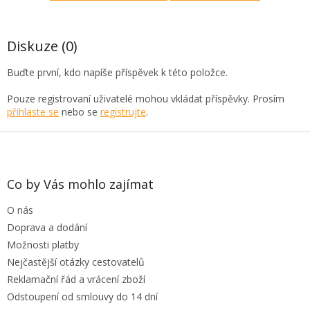
Diskuze (0)
Buďte první, kdo napíše příspěvek k této položce.
Pouze registrovaní uživatelé mohou vkládat příspěvky. Prosím
přihlaste se
nebo se
registrujte
.
Z
á
p
a
Co by Vás mohlo zajímat
t
O nás
í
Doprava a dodání
Možnosti platby
Nejčastější otázky cestovatelů
Reklamační řád a vrácení zboží
Odstoupení od smlouvy do 14 dní