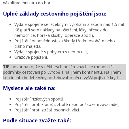
několikadenní túru do hor.
Úplné základy cestovního pojištění jsou:
Výdaje spojené se léčebnými výlohami alespoň nad 1,5 mil.
Kč (patří sem náklady na ošetření, léky, převoz do
nemocnice, horská služby, operace apod.),
Pojištění odpovědnosti za škody třetím osobám nebo
cizího majetku,
Výdaje spojené s pobytem v nemocnici,
Úrazové pojištění.
TIP
: pozor na to, že v některých pojišťovnách se mohou lišit
podmínky cestování po Evropě a na jiném kontinentu. Na jiném
kontinentu budete vždy potřebovat o něco vyšší pojistné krytí.
Myslete ale také na:
Pojištění rizikových sportů,
Pojištění proti krádeži, ztrátě nebo poškození zavazadel,
Pojištění proti ztrátě osobních věcí.
Podle situace zvažte také: