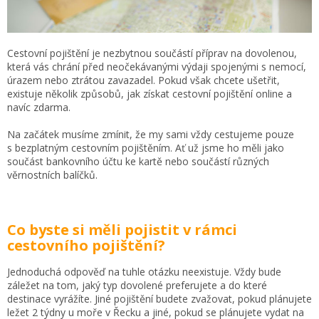
Cestovní pojištění je nezbytnou součástí příprav na dovolenou,
která vás chrání před neočekávanými výdaji spojenými s nemocí,
úrazem nebo ztrátou zavazadel. Pokud však chcete ušetřit,
existuje několik způsobů, jak získat cestovní pojištění online a
navíc zdarma.
Na začátek musíme zmínit, že my sami vždy cestujeme pouze
s bezplatným cestovním pojištěním. Ať už jsme ho měli jako
součást bankovního účtu ke kartě nebo součástí různých
věrnostních balíčků.
Co byste si měli pojistit v rámci
cestovního pojištění?
Jednoduchá odpověď na tuhle otázku neexistuje. Vždy bude
záležet na tom, jaký typ dovolené preferujete a do které
destinace vyrážíte. Jiné pojištění budete zvažovat, pokud plánujete
ležet 2 týdny u moře v Řecku a jiné, pokud se plánujete vydat na