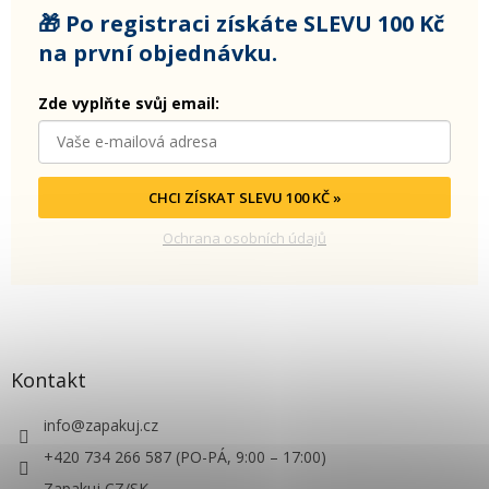
🎁 Po registraci získáte SLEVU 100 Kč
na první objednávku.
Zde vyplňte svůj email:
CHCI ZÍSKAT SLEVU 100 KČ »
Ochrana osobních údajů
Kontakt
info
@
zapakuj.cz
+420 734 266 587 (PO-PÁ, 9:00 – 17:00)
Zapakuj CZ/SK