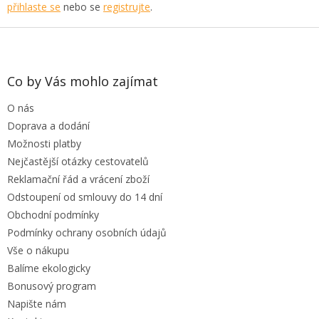
přihlaste se
nebo se
registrujte
.
Z
á
p
a
Co by Vás mohlo zajímat
t
O nás
í
Doprava a dodání
Možnosti platby
Nejčastější otázky cestovatelů
Reklamační řád a vrácení zboží
Odstoupení od smlouvy do 14 dní
Obchodní podmínky
Podmínky ochrany osobních údajů
Vše o nákupu
Balíme ekologicky
Bonusový program
Napište nám