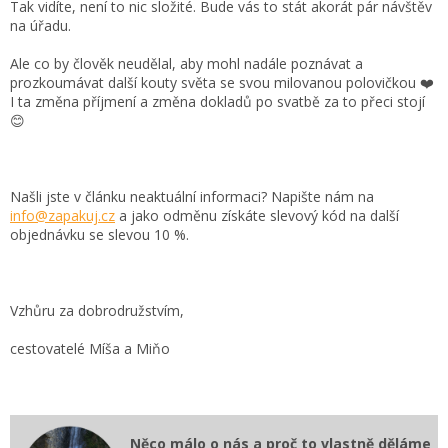
Tak vidíte, není to nic složité. Bude vás to stát akorát pár návštěv
na úřadu.
Ale co by člověk neudělal, aby mohl nadále poznávat a
prozkoumávat další kouty světa se svou milovanou polovičkou ❤️
I ta změna příjmení a změna dokladů po svatbě za to přeci stojí
😊
Našli jste v článku neaktuální informaci? Napište nám na
info@zapakuj.cz
a jako odměnu získáte slevový kód na další
objednávku se slevou 10 %.
Vzhůru za dobrodružstvím,
cestovatelé Míša a Miňo
Něco málo o nás a proč to vlastně děláme