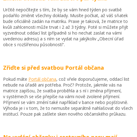
Určitě nepočítejte s tím, že by se vám hned týden po svatbě
podařilo změnit všechny doklady. Musíte počkat, až váš sňatek
bude oficiálně zadán na matriku. Praxe je taková, že matrice to
kvůli zahlcenosti může trvat i 2 až 3 týdny. Poté si můžete přijít
vyzvednout oddací list (případně si ho nechat zaslat na vámi
uvedenou adresu) a s ním se vydat na jakýkoliv „Obecní úřad
obce s rozšířenou působností“.
Zřiďte si před svatbou Portál občana
Pokud máte
Portál občana
, což vřele doporučujeme, oddací list
nebude na úřadě ani potřeba. Proč? Protože, jakmile vás na
matrice zapíšou, že svatba proběhla a s ní i změna příjmení,
v systémech se vše přepíše na vámi nově zvolené příjmení.
Příjmení se vám změní také například v bance nebo pojišťovně.
Výhoda je i v tom, že to nemusíte separátně nahlašovat do všech
institucí. Pouze pak zašlete sken nového občanského průkazu.
Na vydání občanky i cestovního pasu mají