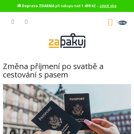
🚚
Doprava ZDARMA
při nákupu nad
1 499 Kč
–
zjistit více
Přejít
na
NÁKU
obsah
KOŠÍK
Změna příjmení po svatbě a
cestování s pasem