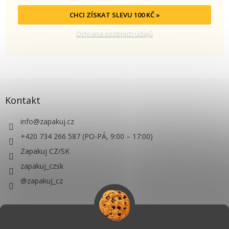
CHCI ZÍSKAT SLEVU 100 KČ »
Ochrana osobních údajů
Kontakt
info
@
zapakuj.cz
+420 734 266 587 (PO-PÁ, 9:00 – 17:00)
Zapakuj CZ/SK
zapakuj_czsk
@zapakuj_cz