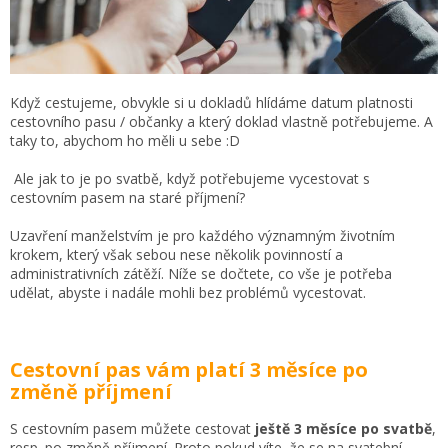
Když cestujeme, obvykle si u dokladů hlídáme datum platnosti
cestovního pasu / občanky a který doklad vlastně potřebujeme. A
taky to, abychom ho měli u sebe :D
Ale jak to je po svatbě, když potřebujeme vycestovat s
cestovním pasem na staré příjmení?
Uzavření manželstvím je pro každého významným životním
krokem, který však sebou nese několik povinností a
administrativních zátěží. Níže se dočtete, co vše je potřeba
udělat, abyste i nadále mohli bez problémů vycestovat.
Cestovní pas vám platí 3 měsíce po
změně příjmení
S cestovním pasem můžete cestovat
ještě 3 měsíce po svatbě
,
resp. po změně příjmení. Proto pokud víte, že se na svatební