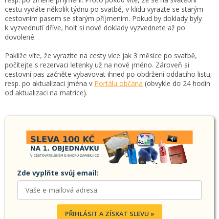
cestu vydáte několik týdnu po svatbě, v klidu vyrazte se starým
cestovním pasem se starým příjmením. Pokud by doklady byly
k vyzvednutí dříve, holt si nové doklady vyzvednete až po
dovolené.
Pakliže víte, že vyrazíte na cesty více jak 3 měsíce po svatbě,
počítejte s rezervaci letenky už na nové jméno. Zároveň si
cestovní pas začněte vybavovat ihned po obdržení oddacího listu,
resp. po aktualizaci jména v
Portálu občana
(obvykle do 24 hodin
od aktualizaci na matrice).
Zde vyplňte svůj email:
PŘIHLÁSIT A ZÍSKAT SLEVU »