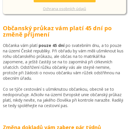
Ochrana osobních údajů
Občanský průkaz vám platí 45 dní po
změně příjmení
Občanka vám platí
pouze
45 dní
po svatebním dnu, a to pouze
na území České republiky. Při obřadu by vám měli ušmiknout kus
rohu občanského průkazu, ale občas na to matrikář/ka
zapomene, a ještě častěji se na to zapomíná při církevních
sňatcích. Odstřižení růžku občanky vás ale stejně nemine,
protože při žádosti o novou občanku vám růžek odstřihnou na
obecním úřadu.
Co se týče cestování s ušmiknutou občankou, obecně se to
nedoporučuje. Ačkoliv na území Evropské unie občanský průkaz
platí, nikdy nevíte, na jakého člověka při kontrole narazíte. Raději
se tedy spoléhejte na cestovní pas.
Změna dokladů vám zabere pár týdnů