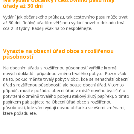
úřady až 30 dní
Vydání jak občanského průkazu, tak cestovního pasu může trvat
až 30 dní. Reálně úřadům většinou vydání nového dokladu trvá
cca 2–3 týdny. Raději však na to nespoléhejte.
Vyrazte na obecní úřad obce s rozšířenou
působností
Na obecním úřadu s rozšířenou působností vyřídíte kromě
nových dokladů i případnou změnu trvalého pobytu. Pozor však
na to, pokud měníte trvalý pobyt v obci, kde se nenachází obecní
úřad s rozšířenou působností, ale pouze obecní úřad. V tomto
případě, musíte požádat obecní úřad v místě nového bydliště o
potvrzení o změně trvalého pobytu (takový žlutý papírek). S tímto
papírkem pak zajdete na Obecní úřad obce s rozšířenou
působností, kde vám vydají novou občanku se všemi změnami,
které požadujete.