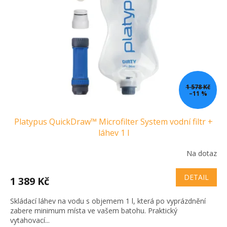
u
p
k
r
t
o
ů
d
u
k
t
ů
1 578 Kč
–11 %
Platypus QuickDraw™ Microfilter System vodní filtr +
láhev 1 l
Na dotaz
DETAIL
1 389 Kč
Skládací láhev na vodu s objemem 1 l, která po vyprázdnění
zabere minimum místa ve vašem batohu. Praktický
vytahovací...