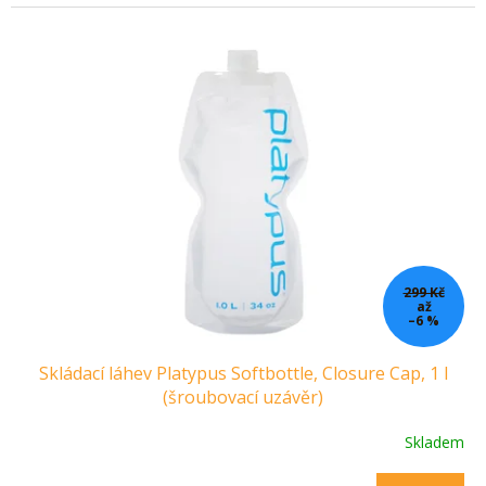
299 Kč
až
–6 %
Skládací láhev Platypus Softbottle, Closure Cap, 1 l
(šroubovací uzávěr)
Skladem