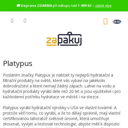
🚚
Doprava ZDARMA
při nákupu nad
1 499 Kč
–
zjistit více
Přejít
na
NÁKU
obsah
KOŠÍK
Platypus
Posláním značky Platypus je nabízet ty nejlepší hydratační a
filtrační produkty na světě, které vás vybaví na jakékoliv
dobrodružství a které nemají žádný zápach. Lahve na vodu a
hydratační produkty vyrábí déle než 20 let a jsou využitelné i pro
každodenní potřebu hydratace ve městě i na stezce.
Platypus vyrábí hydratační výrobky v USA ve vlastní továrně. A
protože věří tomu, co vyrábí, a že to dělají správně, mají vlastní
certifikovanou laboratoř světové úrovně, která umožňuje
zkoumat, vyvíjet a testovat technologie, abyste měli k dispozici