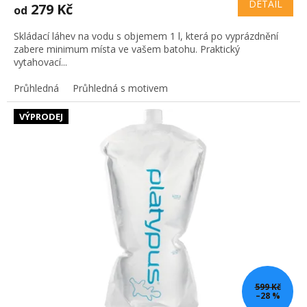
DETAIL
279 Kč
od
Skládací láhev na vodu s objemem 1 l, která po vyprázdnění
zabere minimum místa ve vašem batohu. Praktický
vytahovací...
Průhledná
Průhledná s motivem
VÝPRODEJ
599 Kč
–28 %