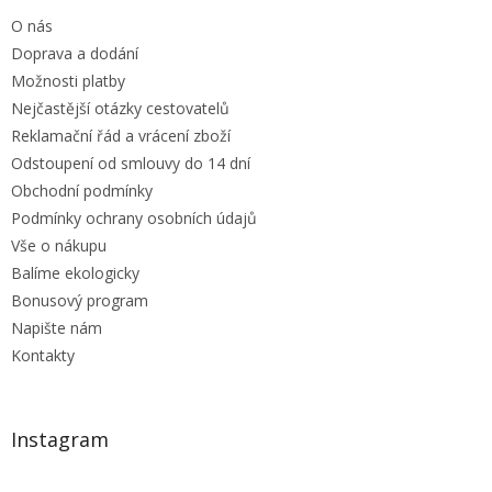
t
í
O nás
í
p
r
Doprava a dodání
v
Možnosti platby
k
Nejčastější otázky cestovatelů
y
Reklamační řád a vrácení zboží
v
ý
Odstoupení od smlouvy do 14 dní
p
Obchodní podmínky
i
Podmínky ochrany osobních údajů
s
u
Vše o nákupu
Balíme ekologicky
Bonusový program
Napište nám
Kontakty
Instagram