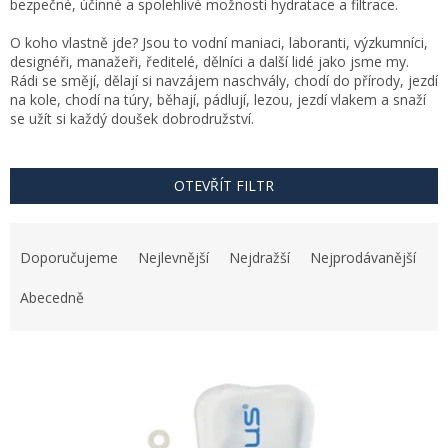
bezpečné, účinné a spolehlivé možnosti hydratace a filtrace.
O koho vlastně jde? Jsou to vodní maniaci, laboranti, výzkumníci,
designéři, manažeři, ředitelé, dělníci a další lidé jako jsme my.
Rádi se smějí, dělají si navzájem naschvály, chodí do přírody, jezdí
na kole, chodí na túry, běhají, pádlují, lezou, jezdí vlakem a snaží
se užít si každý doušek dobrodružství.
OTEVŘÍT FILTR
Ř
a
Doporučujeme
Nejlevnější
Nejdražší
Nejprodávanější
z
e
Abecedně
n
í
V
p
ý
r
p
o
i
d
s