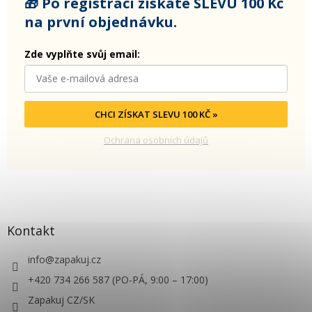
🎁 Po registraci získáte SLEVU 100 Kč
na první objednávku.
Zde vyplňte svůj email:
CHCI ZÍSKAT SLEVU 100 KČ »
Ochrana osobních údajů
Kontakt
info
@
zapakuj.cz
+420 734 266 587 (PO-PÁ, 9:00 – 17:00)
Zapakuj CZ/SK