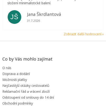
složení minimalistické balení.
Jana Škrdlantová
JŠ
Hodnocení obchodu je 5 z 5 hvězdiček.
31.7.2026
Zobrazit další hodnocení
Z
á
p
a
Co by Vás mohlo zajímat
t
O nás
í
Doprava a dodání
Možnosti platby
Nejčastější otázky cestovatelů
Reklamační řád a vrácení zboží
Odstoupení od smlouvy do 14 dní
Obchodní podmínky