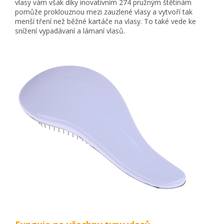
vlasy vám však díky inovativním 274 pružným štětinám
pomůže proklouznou mezi zauzlené vlasy a vytvoří tak
menší tření než běžné kartáče na vlasy. To také vede ke
snížení vypadávaní a lámaní vlasů.