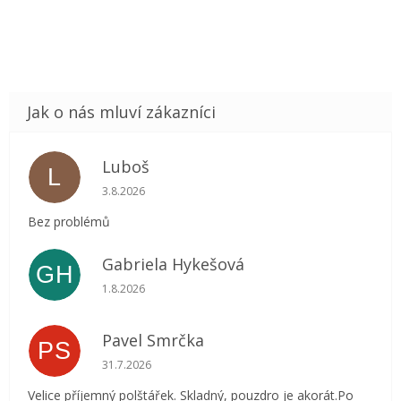
Luboš
L
Hodnocení obchodu je 5 z 5 hvězdiček.
3.8.2026
Bez problémů
Gabriela Hykešová
GH
Hodnocení obchodu je 5 z 5 hvězdiček.
1.8.2026
Pavel Smrčka
PS
Hodnocení obchodu je 5 z 5 hvězdiček.
31.7.2026
Velice příjemný polštářek. Skladný, pouzdro je akorát.Po