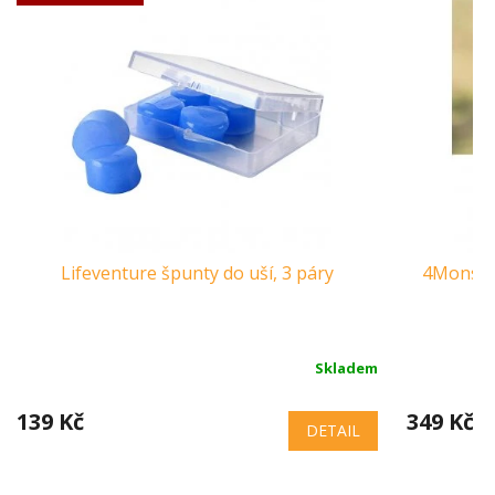
Lifeventure špunty do uší, 3 páry
4Monster
Skladem
139 Kč
349 Kč
DETAIL