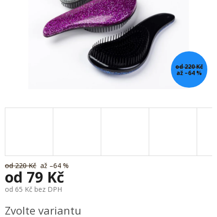
od 220 Kč
až –64 %
od 220 Kč
až –64 %
od
79 Kč
od
65 Kč
bez DPH
Měrná
Zvolte variantu
cena: