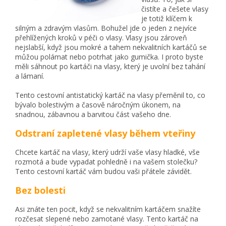
čistíte a češete vlasy
je totiž klíčem k
silným a zdravým vlasům. Bohužel jde o jeden z nejvíce
přehlížených kroků v péči o vlasy. Vlasy jsou zároveň
nejslabší, když jsou mokré a tahem nekvalitních kartáčů se
můžou polámat nebo potrhat jako gumička. I proto byste
měli sáhnout po kartáči na vlasy, který je uvolní bez tahání
a lámaní.
Tento cestovní antistatický kartáč na vlasy přeměnil to, co
bývalo bolestivým a časově náročným úkonem, na
snadnou, zábavnou a barvitou část vašeho dne.
Odstraní zapletené vlasy během vteřiny
Chcete kartáč na vlasy, který udrží vaše vlasy hladké, vše
rozmotá a bude vypadat pohledně i na vašem stolečku?
Tento cestovní kartáč vám budou vaši přátele závidět.
Bez bolesti
Asi znáte ten pocit, když se nekvalitním kartáčem snažíte
rozčesat slepené nebo zamotané vlasy. Tento kartáč na