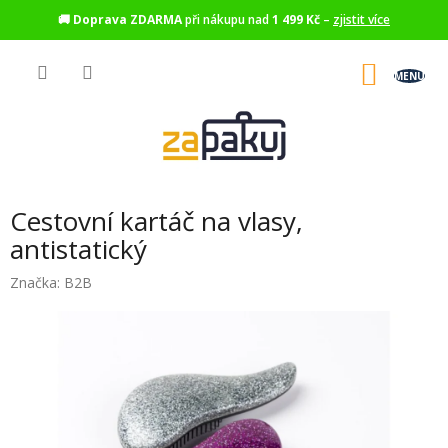
🚚
Doprava ZDARMA
při nákupu nad
1 499 Kč
–
zjistit více
Přejít
na
NÁKU
obsah
KOŠÍK
Cestovní kartáč na vlasy,
antistatický
Značka:
B2B