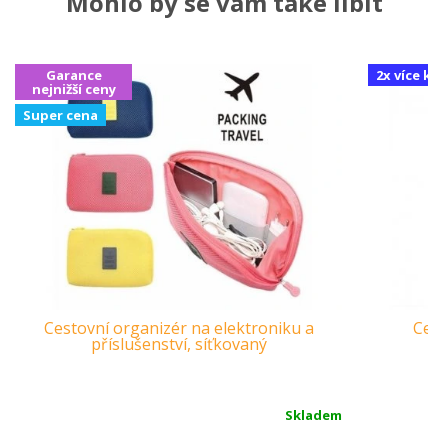
Mohlo by se vám také líbit
Garance
2x více ku
nejnižší ceny
Super cena
Cestovní organizér na elektroniku a
Cest
příslušenství, síťkovaný
Skladem