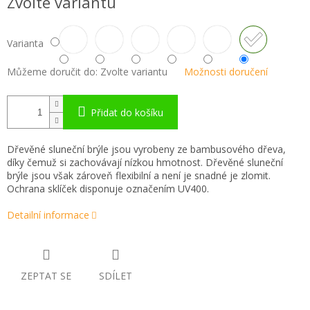
Zvolte variantu
cena:
Varianta
Můžeme doručit do:
Zvolte variantu
Možnosti doručení
Přidat do košíku
Dřevěné sluneční brýle jsou vyrobeny ze bambusového dřeva,
díky čemuž si zachovávají nízkou hmotnost. Dřevěné sluneční
brýle jsou však zároveň flexibilní a není je snadné je zlomit.
Ochrana sklíček disponuje označením UV400.
Detailní informace
ZEPTAT SE
SDÍLET