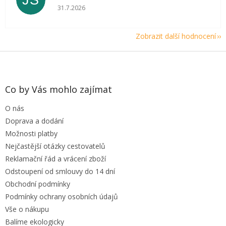
JŠ
Hodnocení obchodu je 5 z 5 hvězdiček.
31.7.2026
Zobrazit další hodnocení
Z
á
p
a
Co by Vás mohlo zajímat
t
O nás
í
Doprava a dodání
Možnosti platby
Nejčastější otázky cestovatelů
Reklamační řád a vrácení zboží
Odstoupení od smlouvy do 14 dní
Obchodní podmínky
Podmínky ochrany osobních údajů
Vše o nákupu
Balíme ekologicky