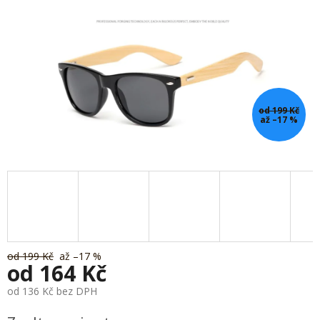
od 199 Kč
až –17 %
od 199 Kč
až –17 %
od
164 Kč
od
136 Kč
bez DPH
Měrná