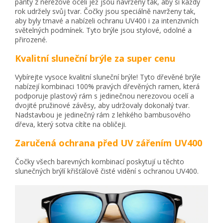
panty z nerezové oceli jež jsou navrženy tak, aby si každý
rok udržely svůj tvar. Čočky jsou speciálně navrženy tak,
aby byly tmavé a nabízeli ochranu UV400 i za intenzivních
světelných podmínek. Tyto brýle jsou stylové, odolné a
přirozené.
Kvalitní sluneční brýle za super cenu
Vybírejte vysoce kvalitní sluneční brýle! Tyto dřevěné brýle
nabízejí kombinaci 100% pravých dřevěných ramen, která
podporuje plastový rám s jedinečnou nerezovou ocelí a
dvojité pružinové závěsy, aby udržovaly dokonalý tvar.
Nadstavbou je jedinečný rám z lehkého bambusového
dřeva, který sotva cítíte na obličeji.
Zaručená ochrana před UV zářením UV400
Čočky všech barevných kombinací poskytují u těchto
slunečných brýlí křišťálově čisté vidění s ochranou UV400.