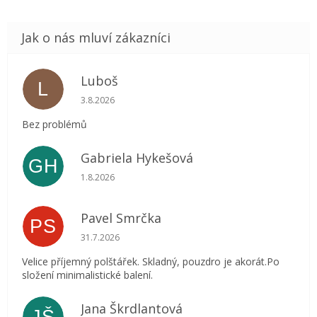
Luboš
L
Hodnocení obchodu je 5 z 5 hvězdiček.
3.8.2026
Bez problémů
Gabriela Hykešová
GH
Hodnocení obchodu je 5 z 5 hvězdiček.
1.8.2026
Pavel Smrčka
PS
Hodnocení obchodu je 5 z 5 hvězdiček.
31.7.2026
Velice příjemný polštářek. Skladný, pouzdro je akorát.Po
složení minimalistické balení.
Jana Škrdlantová