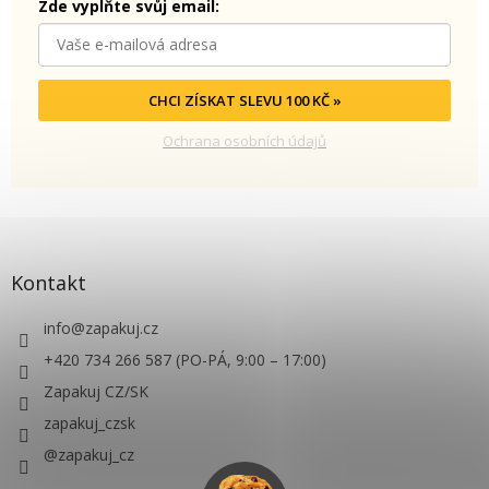
Zde vyplňte svůj email:
CHCI ZÍSKAT SLEVU 100 KČ »
Ochrana osobních údajů
Kontakt
info
@
zapakuj.cz
+420 734 266 587 (PO-PÁ, 9:00 – 17:00)
Zapakuj CZ/SK
zapakuj_czsk
@zapakuj_cz