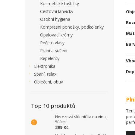
Kosmetické taštičky
Cestovní lahvičky
Obj
Osobní hygiena
Roz
Kompresní ponožky, podkolenky
Mat
Opalovací krémy
Péče o vlasy
Bar
Praní a sušení
Repelenty
Vho
Elektronika
Dop
Spaní, relax
Oblečení, obuv
Pln
Top 10 produktů
Tent
parf
Nerezová sklenička na víno,
500 ml
parf
299 Kč