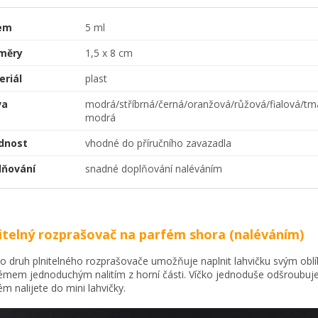
em
5 ml
měry
1,5 x 8 cm
eriál
plast
va
modrá/stříbrná/černá/oranžová/růžová/fialová/t
modrá
dnost
vhodné do příručního zavazadla
lňování
snadné doplňování naléváním
itelný rozprašovač na parfém shora (naléváním)
o druh plnitelného rozprašovače umožňuje naplnit lahvičku svým ob
émem jednoduchým nalitím z horní části. Víčko jednoduše odšroubuje
ém nalijete do mini lahvičky.