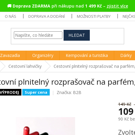
🚚
Doprava ZDARMA
při nákupu nad
1 499 Kč
–
zjistit více
O NÁS
DOPRAVA A DODÁNÍ
MOŽNOSTI PLATBY
NEJČA
HLEDAT
Zavazadla
Organizéry
Kempování a turistika
Dárky
Cestovní lahvičky
Cestovní plnitelný rozprašovač na parfém
ovní plnitelný rozprašovač na parfém
Značka:
B2B
VÝPRODEJ
Super cena
149 Kč
109
90 Kč b
Měrná
Zvolt
cena: