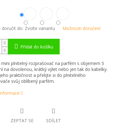
doručit do:
Zvolte variantu
Možnosti doručení
Přidat do košíku
 mini plnitelný rozprašovač na parfém s objemem 5
lní na dovolenou, krátký výlet nebo jen tak do kabelky.
jeho praktičnost a přelijte si do plnitelného
vače svůj oblíbený parfém.
 informace
ZEPTAT SE
SDÍLET