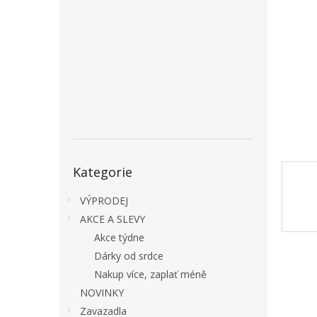
a
n
e
l
Přeskočit
Kategorie
kategorie
VÝPRODEJ
AKCE A SLEVY
Akce týdne
Dárky od srdce
Nakup více, zaplať méně
NOVINKY
Zavazadla