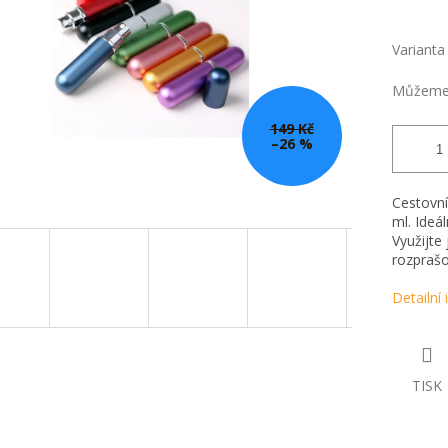
Varianta
Můžeme 
149 Kč
–26 %
Cestovní
ml. Ideá
Využijte 
rozprašo
Detailní
TISK