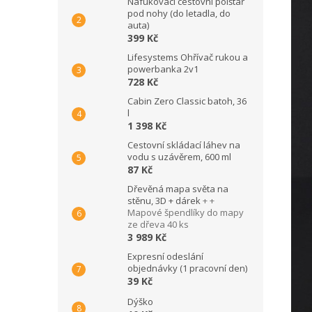
Nafukovací cestovní polštář
pod nohy (do letadla, do
auta)
399 Kč
Lifesystems Ohřívač rukou a
powerbanka 2v1
728 Kč
Cabin Zero Classic batoh, 36
l
1 398 Kč
Cestovní skládací láhev na
vodu s uzávěrem, 600 ml
87 Kč
Dřevěná mapa světa na
stěnu, 3D + dárek
+ +
Mapové špendlíky do mapy
ze dřeva 40 ks
3 989 Kč
Expresní odeslání
objednávky (1 pracovní den)
39 Kč
Dýško