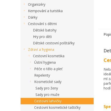
Organizéry
Kempování a turistika
Dárky
Cestování s dětmi
Dětské batohy
Popi
Hry pro děti
Dětské cestovní polštářky
Zdraví a hygiena
Det
Cestovní kosmetika
Ce
Ústní hygiena
Péče o tělo a pleť
Neba
ideá
Repelenty
ml z
Kosmetické sady
parf
Sady pro ženy
hodí
Sady pro muže
Cestovní lahvičky
Spe
Cestovní kosmetické taštičky