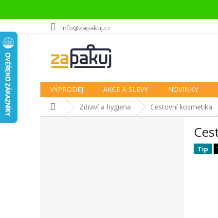
Přejít
info@zapakuj.cz
na
obsah
VÝPRODEJ
AKCE A SLEVY
NOVINKY
Domů
Zdraví a hygiena
Cestovní kosmetika
P
Cest
o
s
Tip
t
r
a
n
n
í
p