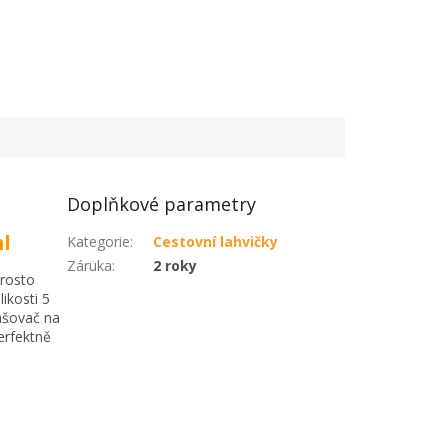
Doplňkové parametry
ml
Kategorie
:
Cestovní lahvičky
Záruka
:
2 roky
prosto
ikosti 5
ašovač na
erfektně