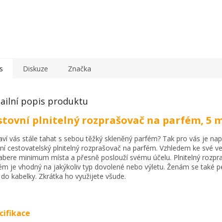
s
Diskuze
Značka
ailní popis produktu
stovní plnitelný rozprašovač na parfém, 5 
ví vás stále tahat s sebou těžký skleněný parfém? Tak pro vás je na
lní cestovatelský plnitelný rozprašovač na parfém. Vzhledem ke své vel
abere minimum místa a přesně poslouží svému účelu. Plnitelný rozpr
ém je vhodný na jakýkoliv typ dovolené nebo výletu. Ženám se také p
 do kabelky. Zkrátka ho využijete všude.
cifikace