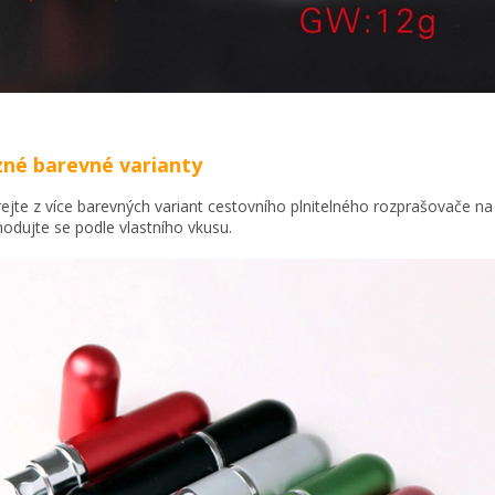
né barevné varianty
rejte z více barevných variant cestovního plnitelného rozprašovače na
odujte se podle vlastního vkusu.