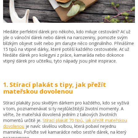
Hledáte perfektní dárek pro někoho, kdo miluje cestování? Ať už
jde o vánoční dárek nebo dárek na narozeniny, pomozte svým
blízkým objevit svět nebo jim darujte něco originálního. Přinášíme
15 tipů na vtipné dárky, které potěší každého cestovatele. Ať už
hledáte dárek pro kolegyni z práce, kamaráda nebo dokonce
vtipný dárek pro učitelku, tyto nápady jsou plné inspirace.
1. Stírací plakát s tipy, jak přežít
mateřskou dovolenou
Stírací plakáty jsou skvělým dárkem pro každého, kdo se vyžívá
v tom, poznamenávat si ty nejdůležitější životní momenty. A
věřte, že mateřská dovolená jedním z takových životních
momentů určitě je.
Stírací plakát 70 tipů, jak přežít mateřskou
dovolenou
je navíc skvělou volbou, která pobaví nejednu
maminku. Pořiďte své kamarádce nebo sestře dárek, na který
nezapomene.