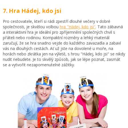
7. Hra Hádej, kdo jsi
Pro cestovatele, kteří si rádi zpestří dlouhé večery v dobré
společnosti, je skvělou volbou
hra "Hádej, kdo jsi"
. Tato zábavná
a interaktivní hra je ideální pro zpříjemnění společných chvil s
přáteli nebo rodinou. Kompaktní rozměry a lehký materiál
zaručují, že se hra snadno vejde do každého zavazadla a zabaví
vás na dlouhých cestách. Ať už jste na dovolené u moře, na
horách nebo zkrátka jen na výletě, s hrou "Hádej, kdo jsi" se nikdy
nudit nebudete. Je to skvělý způsob, jak se lépe poznat, zasmát
se a vytvořit nezapomenutelné zážitky.