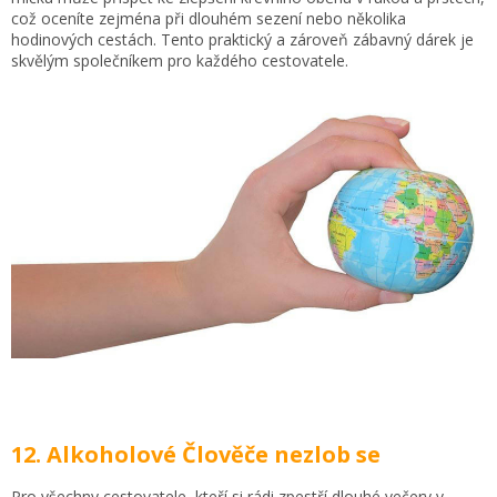
což oceníte zejména při dlouhém sezení nebo několika
hodinových cestách. Tento praktický a zároveň zábavný dárek je
skvělým společníkem pro každého cestovatele.
12. Alkoholové Člověče nezlob se
Pro všechny cestovatele, kteří si rádi zpestří dlouhé večery v