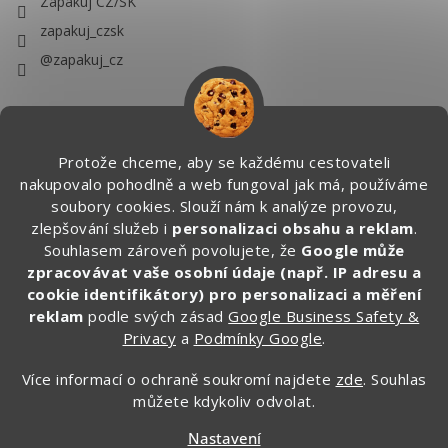
Zapakuj CZ/SK
zapakuj_czsk
@zapakuj_cz
Protože chceme, aby se každému cestovateli
nakupovalo pohodlně a web fungoval jak má, používáme
soubory cookies. Slouží nám k analýze provozu,
zlepšování služeb i
personalizaci obsahu a reklam
.
Souhlasem zároveň povolujete, že
Google může
zpracovávat vaše osobní údaje (např. IP adresu a
cookie identifikátory) pro personalizaci a měření
reklam
podle svých zásad
Google Business Safety &
Privacy
a
Podmínky Google
.
Více informací o ochraně soukromí najdete
zde
. Souhlas
můžete kdykoliv odvolat.
Vytvořil Shoptet
Nastavení