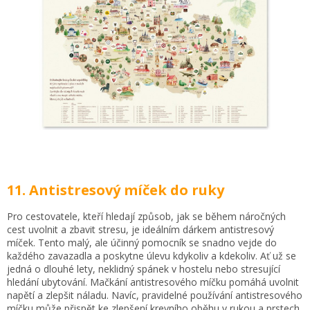
11. Antistresový míček do ruky
Pro cestovatele, kteří hledají způsob, jak se během náročných
cest uvolnit a zbavit stresu, je ideálním dárkem antistresový
míček. Tento malý, ale účinný pomocník se snadno vejde do
každého zavazadla a poskytne úlevu kdykoliv a kdekoliv. Ať už se
jedná o dlouhé lety, neklidný spánek v hostelu nebo stresující
hledání ubytování. Mačkání antistresového míčku pomáhá uvolnit
napětí a zlepšit náladu. Navíc, pravidelné používání antistresového
míčku může přispět ke zlepšení krevního oběhu v rukou a prstech,