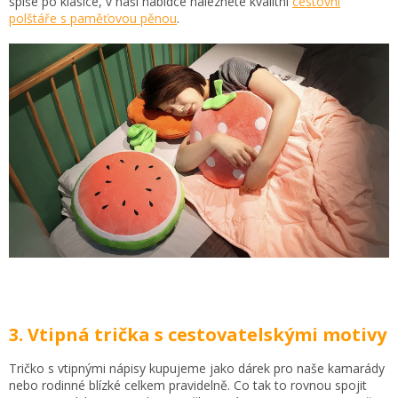
spíše po klasice, v naší nabídce naleznete kvalitní
cestovní
polštáře s paměťovou pěnou
.
3. Vtipná trička s cestovatelskými motivy
Tričko s vtipnými nápisy kupujeme jako dárek pro naše kamarády
nebo rodinné blízké celkem pravidelně. Co tak to rovnou spojit