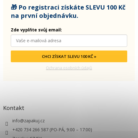
🎁 Po registraci získáte SLEVU 100 Kč
na první objednávku.
Zde vyplňte svůj email:
CHCI ZÍSKAT SLEVU 100 KČ »
Ochrana osobních údajů
Kontakt
info
@
zapakuj.cz
+420 734 266 587 (PO-PÁ, 9:00 – 17:00)