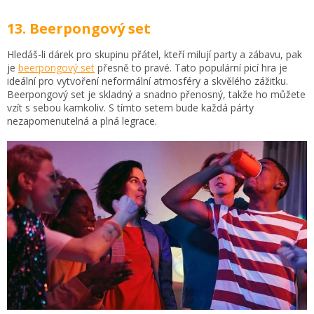
13. Beerpongový set
Hledáš-li dárek pro skupinu přátel, kteří milují party a zábavu, pak
je
beerpongový set
přesně to pravé. Tato populární picí hra je
ideální pro vytvoření neformální atmosféry a skvělého zážitku.
Beerpongový set je skladný a snadno přenosný, takže ho můžete
vzít s sebou kamkoliv. S tímto setem bude každá párty
nezapomenutelná a plná legrace.