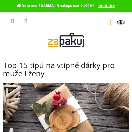
🚚
Doprava ZDARMA
při nákupu nad
1 499 Kč
–
zjistit více
Přejít
na
NÁKU
obsah
KOŠÍK
Top 15 tipů na vtipné dárky pro
muže i ženy