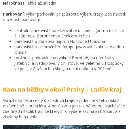
Náročnost:
lehká až střední
Parkování:
výběr parkování přizpůsobte výběru trasy. Zde několik
možností parkování:
centrální parkoviště na křižovatce u Libenic (přímo u silnice
č. 120 mezi Borotínem a Sedlcem-Prčicí)
parkoviště u Cunkova naproti Hospodě U Bizona
parkoviště u celoročního Kempu Javorová Skála za osadou
Ounuz
možnost parkování na rynku v Borotíně, na náměstí v
Jistebnici a Nadějkově, v Chlístově, ve Veletíně u Hospůdky
za pecí, v Chyškách u školy a u kulturáku a v Růžené
Kam na běžky v okolí Prahy | Ladův kraj
Vyrazte na lesní cesty do Ladova kraje. Sjíždění je v této oblasti
oblíbené už dlouhá léta. A není tomu jen tak náhodou. Nachází se
zde hned několik tras, ze kterých si vybere začínající běžkař, ale i
zkušený harcovník.