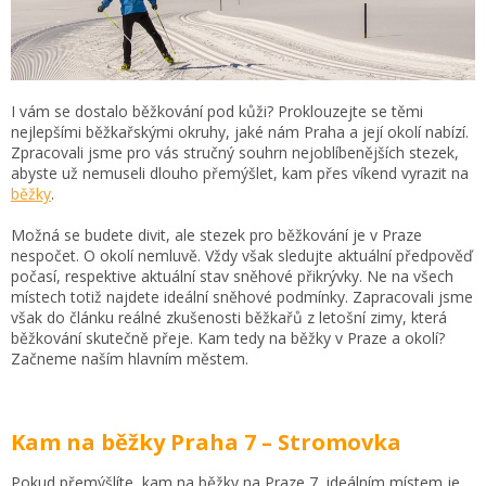
I vám se dostalo běžkování pod kůži? Proklouzejte se těmi
nejlepšími běžkařskými okruhy, jaké nám Praha a její okolí nabízí.
Zpracovali jsme pro vás stručný souhrn nejoblíbenějších stezek,
abyste už nemuseli dlouho přemýšlet, kam přes víkend vyrazit na
běžky
.
Možná se budete divit, ale stezek pro běžkování je v Praze
nespočet. O okolí nemluvě. Vždy však sledujte aktuální předpověď
počasí, respektive aktuální stav sněhové přikrývky. Ne na všech
místech totiž najdete ideální sněhové podmínky. Zapracovali jsme
však do článku reálné zkušenosti běžkařů z letošní zimy, která
běžkování skutečně přeje. Kam tedy na běžky v Praze a okolí?
Začneme naším hlavním městem.
Kam na běžky Praha 7 – Stromovka
Pokud přemýšlíte, kam na běžky na Praze 7, ideálním místem je