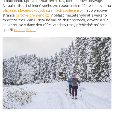
o důkladnou úpravu běžkařských tras, které pečlivě upravuje.
Aktuální situaci ohledně sněhových podmínek můžete sledovat na
oficiálních facebookových stránkách společenství
nebo webové
stránce
certove-bremeno.cz
. V oblasti můžete vybírat z velkého
množství tras. Záleží čistě na vašich zkušenostech, odvaze a síle,
na kterou se v daný den cítíte. Všechny trasy přehledně můžete
spatřit
na mapě zde
.