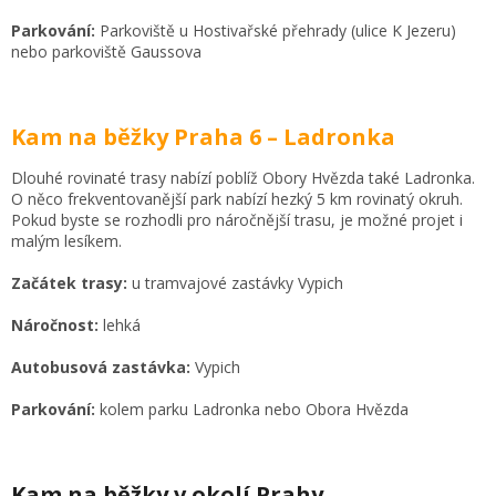
Parkování:
Parkoviště u Hostivařské přehrady (ulice K Jezeru)
nebo parkoviště Gaussova
Kam na běžky Praha 6 – Ladronka
Dlouhé rovinaté trasy nabízí poblíž Obory Hvězda také Ladronka.
O něco frekventovanější park nabízí hezký 5 km rovinatý okruh.
Pokud byste se rozhodli pro náročnější trasu, je možné projet i
malým lesíkem.
Začátek trasy:
u tramvajové zastávky Vypich
Náročnost:
lehká
Autobusová zastávka:
Vypich
Parkování:
kolem parku Ladronka nebo Obora Hvězda
Kam na běžky v okolí Prahy