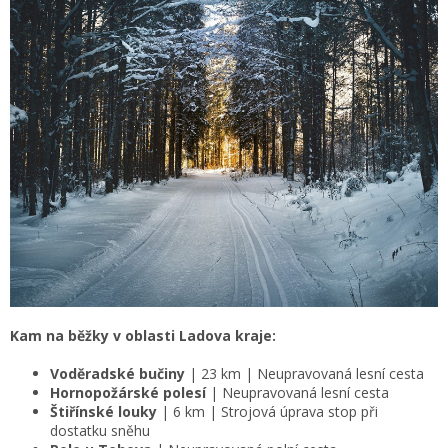
Kam na běžky v oblasti Ladova kraje:
Voděradské bučiny
| 23 km | Neupravovaná lesní cesta
Hornopožárské polesí
| Neupravovaná lesní cesta
Štiřínské louky
| 6 km | Strojová úprava stop při
dostatku sněhu