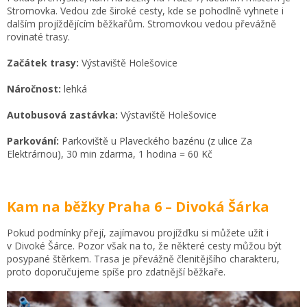
Stromovka. Vedou zde široké cesty, kde se pohodlně vyhnete i
dalším projíždějícím běžkařům. Stromovkou vedou převážně
rovinaté trasy.
Začátek trasy:
Výstaviště Holešovice
Náročnost:
lehká
Autobusová zastávka:
Výstaviště Holešovice
Parkování:
Parkoviště u Plaveckého bazénu (z ulice Za
Elektrárnou), 30 min zdarma, 1 hodina = 60 Kč
Kam na běžky Praha 6 – Divoká Šárka
Pokud podmínky přejí, zajímavou projížďku si můžete užít i
v Divoké Šárce. Pozor však na to, že některé cesty můžou být
posypané štěrkem. Trasa je převážně členitějšího charakteru,
proto doporučujeme spíše pro zdatnější běžkaře.