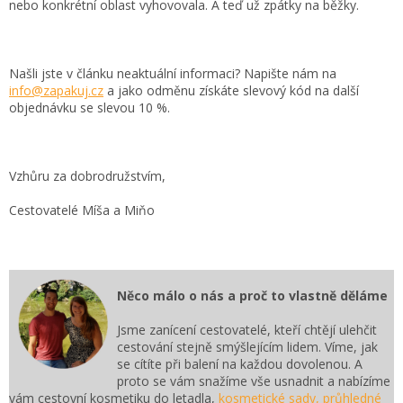
nebo konkrétní oblast vyhovovala. A teď už zpátky na běžky.
Našli jste v článku neaktuální informaci? Napište nám na
info@zapakuj.cz
a jako odměnu získáte slevový kód na další
objednávku se slevou 10 %.
Vzhůru za dobrodružstvím,
Cestovatelé Míša a Miňo
Něco málo o nás a proč to vlastně děláme
Jsme zanícení cestovatelé, kteří chtějí ulehčit
cestování stejně smýšlejícím lidem. Víme, jak
se cítíte při balení na každou dovolenou. A
proto se vám snažíme vše usnadnit a nabízíme
vám cestovní kosmetiku do letadla,
kosmetické sady,
průhledné