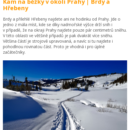
Kam na běžky v okolí Prahy | Brdy a
Hřebeny
Brdy a přilehlé Hřebeny najdete ani ne hodinku od Prahy. Jde o
jedno z mála míst, kde se díky nadmořské výšce drží sníh i
v případě, že na okraji Prahy najdete pouze pár centimetrů sněhu.
V této oblasti ve většině případů je pak dvakrát více sněhu.
Většina částí je strojově upravovaná, a navíc si tu najdete i
pohodlnou rovinatou část. Proto je vhodná i pro úplné
začátečníky.