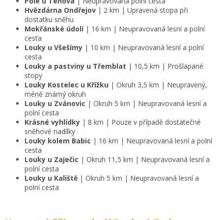
Pole u Tehova
| Neupravovaná polní cesta
Hvězdárna Ondřejov
| 2 km | Upravená stopa při
dostatku sněhu
Mokřánské údolí
| 16 km | Neupravovaná lesní a polní
cesta
Louky u Všešímy
| 10 km | Neupravovaná lesní a polní
cesta
Louky a pastviny u Třemblat
| 10,5 km | Prošlapané
stopy
Louky Kostelec u Křížku
| Okruh 3,5 km | Neupravený,
méně známý okruh
Louky u Zvánovic
| Okruh 5 km | Neupravovaná lesní a
polní cesta
Krásné vyhlídky
| 8 km | Pouze v případě dostatečné
sněhové nadílky
Louky kolem Babic
| 16 km | Neupravovaná lesní a polní
cesta
Louky u Zaječic
| Okruh 11,5 km | Neupravovaná lesní a
polní cesta
Louky u Kaliště
| Okruh 5 km | Neupravovaná lesní a
polní cesta