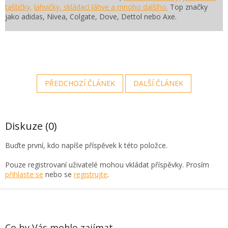
taštičky,
lahvičky, skládací láhve a mnoho dalšího.
Top značky
jako adidas, Nivea, Colgate, Dove, Dettol nebo Axe.
PŘEDCHOZÍ ČLÁNEK
DALŠÍ ČLÁNEK
Diskuze (0)
Buďte první, kdo napíše příspěvek k této položce.
Pouze registrovaní uživatelé mohou vkládat příspěvky. Prosím
přihlaste se
nebo se
registrujte
.
Z
á
p
a
Co by Vás mohlo zajímat