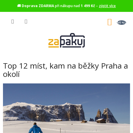
🚚
Doprava ZDARMA
při nákupu nad
1 499 Kč
–
zjistit více
Přejít
na
NÁKU
obsah
KOŠÍK
Top 12 míst, kam na běžky Praha a
okolí