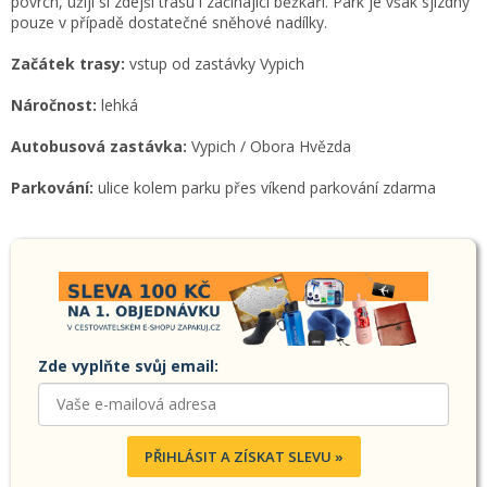
povrch, užijí si zdejší trasu i začínající běžkaři. Park je však sjízdný
pouze v případě dostatečné sněhové nadílky.
Začátek trasy:
vstup od zastávky Vypich
Náročnost:
lehká
Autobusová zastávka:
Vypich / Obora Hvězda
Parkování:
ulice kolem parku přes víkend parkování zdarma
Zde vyplňte svůj email:
PŘIHLÁSIT A ZÍSKAT SLEVU »