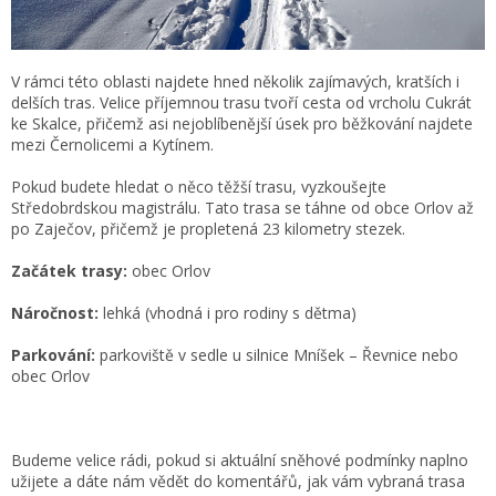
V rámci této oblasti najdete hned několik zajímavých, kratších i
delších tras. Velice příjemnou trasu tvoří cesta od vrcholu Cukrát
ke Skalce, přičemž asi nejoblíbenější úsek pro běžkování najdete
mezi Černolicemi a Kytínem.
Pokud budete hledat o něco těžší trasu, vyzkoušejte
Středobrdskou magistrálu. Tato trasa se táhne od obce Orlov až
po Zaječov, přičemž je propletená 23 kilometry stezek.
Začátek trasy:
obec Orlov
Náročnost:
lehká (vhodná i pro rodiny s dětma)
Parkování:
parkoviště v sedle u silnice Mníšek – Řevnice nebo
obec Orlov
Budeme velice rádi, pokud si aktuální sněhové podmínky naplno
užijete a dáte nám vědět do komentářů, jak vám vybraná trasa