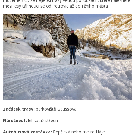
můžeme říct, že nejlepší trasy vedou po loukách, které naleznete
mezi lesy táhnoucí se od Petrovic až do Jižního města.
Začátek trasy:
parkoviště Gaussova
Náročnost:
lehká až střední
Autobusová zastávka:
Řepčická nebo metro Háje