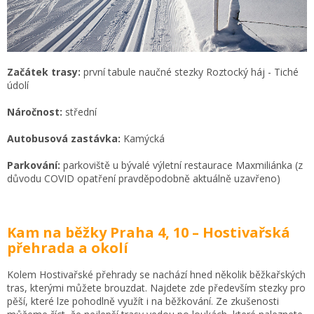
Začátek trasy:
první tabule naučné stezky Roztocký háj - Tiché
údolí
Náročnost:
střední
Autobusová zastávka:
Kamýcká
Parkování:
parkoviště u bývalé výletní restaurace Maxmiliánka (z
důvodu COVID opatření pravděpodobně aktuálně uzavřeno)
Kam na běžky Praha 4, 10 – Hostivařská
přehrada a okolí
Kolem Hostivařské přehrady se nachází hned několik běžkařských
tras, kterými můžete brouzdat. Najdete zde především stezky pro
pěší, které lze pohodlně využít i na běžkování. Ze zkušenosti