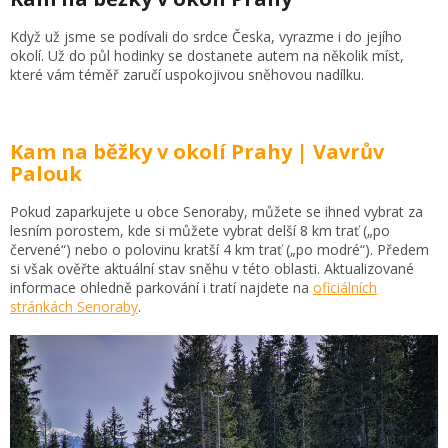
Když už jsme se podívali do srdce Česka, vyrazme i do jejího
okolí. Už do půl hodinky se dostanete autem na několik míst,
které vám téměř zaručí uspokojivou sněhovou nadílku.
Kam na běžky v okolí Prahy | Vavrův
Palouk
Pokud zaparkujete u obce Senoraby, můžete se ihned vybrat za
lesním porostem, kde si můžete vybrat delší 8 km trať („po
červené“) nebo o polovinu kratší 4 km trať („po modré“). Předem
si však ověřte aktuální stav sněhu v této oblasti. Aktualizované
informace ohledně parkování i tratí najdete na
oficiálních
stránkách Senoraby
.