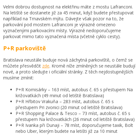
Velmi dobrou dostupnost na elektřinu máte z mostu Lafranconi.
Na letiště se dostanete již za 45 minut, když budete přestupovat
například na Trnavském mýtu. Dávejte však pozor na to, že
parkování pod mostem Lafranconi je výrazně omezeno
vyznačenými parkovacími místy. Výrazně nedoporučujeme
parkovat mimo tato vyznačená místa (včetně cyklo cesty).
P+R parkoviště
Bratislava neustále buduje nová záchytná parkoviště, o čemž se
můžete přesvědčit
zde
. Kromě níže zmíněných se neustále budují
nové, a proto sledujte i oficiální stránky. Z těch nejdostupnějších
musíme zmínit:
P+R Komisárky – 163 míst, autobus č. 65 s přestupem Na
križovatkách (49 minut od letiště Bratislava)
P+R Hřbitov Vrakuňa – 283 míst, autobus č. 65 s
přestupem Pri zvonici (20 minut od letiště Bratislava)
P+R Shopping Palace & Tesco – 73 míst, autobus č. 65 s
přestupem Na križovatkách (26 minut od letiště Bratislava)
P+R Ivanka při Dunaji – 78 míst, doporučujeme taxik, Bolt
nebo Uber, kterým budete na letišti již za 10 minut