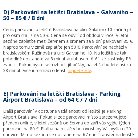
D) Parkování na letišti Bratislava – Galvaniho –
50 – 85 € / 8 dní
Ceník parkování u letiště Bratislava na ulici Galaniho 10 začíná při
pro osm dní již na 50 €. Cena se odvíjí od období v roce. V letní
sezóně zaplatíte mezi červnem a srpnem za 8 dní parkování 85 €.
Naproti tomu v zimě zaplatíte jen 50 €. Parkování se nachází v
bratislavském Ružinově na ulici Galvaniho 10. Na letiště se tak
pohodlně dostanete za 8 minut autobusem č. 61 ze zastávky Při
zvonici. Pokud byste se rozhodli jít pěšky, na letišti budete asi za
38 minut. Více informací o letišti
najdete zde
.
E) Parkování na letišti Bratislava - Parking
Airport Bratislava – od 64 € / 7 dní
Další parkování v dostupné vzdálenosti od letiště je Parking
Airport Bratislava. Pokud si zde parkovací místo zarezervujete
předem online, v letní sezóně od června do září vás vyjde týden
parkování na 80 €. Platba na místě v hotovosti by Vás vyšla o 20
eur více. Mimo sezónu se dostanete na 67 eur. Transfer na letiště