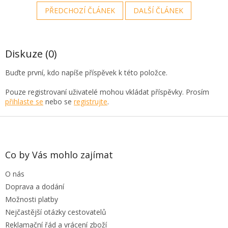
PŘEDCHOZÍ ČLÁNEK
DALŠÍ ČLÁNEK
Diskuze (0)
Buďte první, kdo napíše příspěvek k této položce.
Pouze registrovaní uživatelé mohou vkládat příspěvky. Prosím
přihlaste se
nebo se
registrujte
.
Z
á
p
a
Co by Vás mohlo zajímat
t
O nás
í
Doprava a dodání
Možnosti platby
Nejčastější otázky cestovatelů
Reklamační řád a vrácení zboží