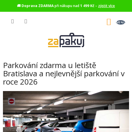
🚚
Doprava ZDARMA
při nákupu nad
1 499 Kč
–
zjistit více
Přejít
na
NÁKU
obsah
KOŠÍK
Parkování zdarma u letiště
Bratislava a nejlevnější parkování v
roce 2026