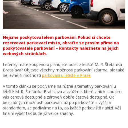
Nejsme poskytovatelem parkování. Pokud si chcete
rezervovat parkovací místo, obraťte se prosím přímo na
poskytovatele parkování – kontakty naleznete na jejich
webových stránkách.
Letenky máte koupeno a plánujete odlet z letiště M. R. Štefánika
Bratislava? Objevte všechny možnosti parkování zdarma, ale také
nejlevnější možnosti
parkování u letiště v Praze
.
V tomto článku se podíváme na různé alternativy parkování u
letiště M. R. Štefánika Bratislava a zvážíme, které z nich jsou pro
vás cenově dostupné a zároveň dobře časově dostupné. Od
bezplatných možností parkování až po parkoviště s vyšším
standardem, se podíváme na to, co každé parkoviště nabízí. Váš
finální výběr tak bude již velice snadný.