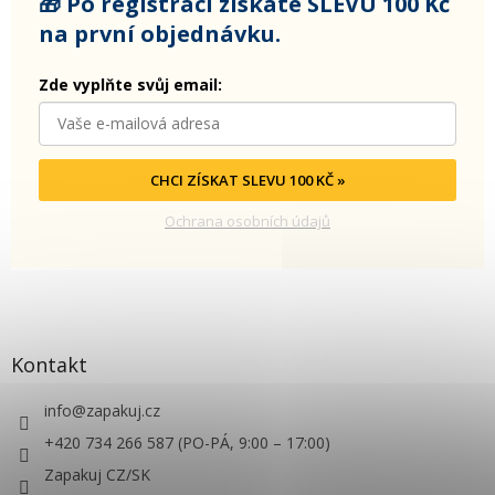
🎁 Po registraci získáte SLEVU 100 Kč
na první objednávku.
Zde vyplňte svůj email:
CHCI ZÍSKAT SLEVU 100 KČ »
Ochrana osobních údajů
Kontakt
info
@
zapakuj.cz
+420 734 266 587 (PO-PÁ, 9:00 – 17:00)
Zapakuj CZ/SK