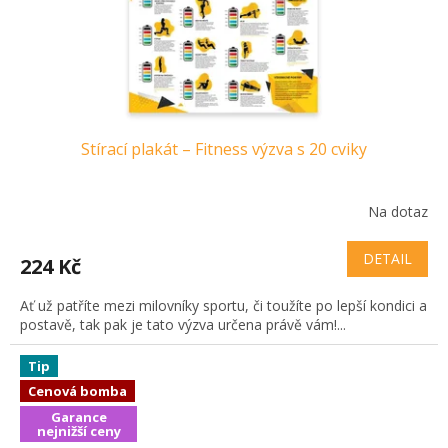
Stírací plakát – Fitness výzva s 20 cviky
Na dotaz
DETAIL
224 Kč
Ať už patříte mezi milovníky sportu, či toužíte po lepší kondici a
postavě, tak pak je tato výzva určena právě vám!...
Tip
Cenová bomba
Garance
nejnižší ceny