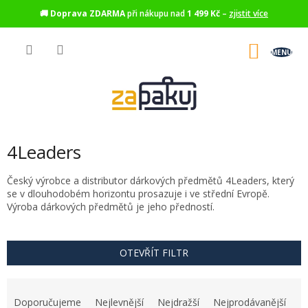
🚚
Doprava ZDARMA
při nákupu nad
1 499 Kč
–
zjistit více
Přejít
na
NÁKU
obsah
KOŠÍK
4Leaders
Český výrobce a distributor dárkových předmětů 4Leaders, který
se v dlouhodobém horizontu prosazuje i ve střední Evropě.
Výroba dárkových předmětů je jeho předností.
OTEVŘÍT FILTR
Ř
a
Doporučujeme
Nejlevnější
Nejdražší
Nejprodávanější