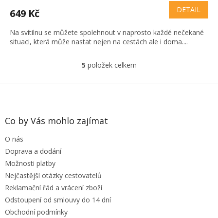
DETAIL
649 Kč
Na svítilnu se můžete spolehnout v naprosto každé nečekané
situaci, která může nastat nejen na cestách ale i doma....
5
položek celkem
O
v
l
Z
á
á
d
p
a
a
Co by Vás mohlo zajímat
c
t
í
O nás
í
p
r
Doprava a dodání
v
Možnosti platby
k
Nejčastější otázky cestovatelů
y
Reklamační řád a vrácení zboží
v
ý
Odstoupení od smlouvy do 14 dní
p
Obchodní podmínky
i