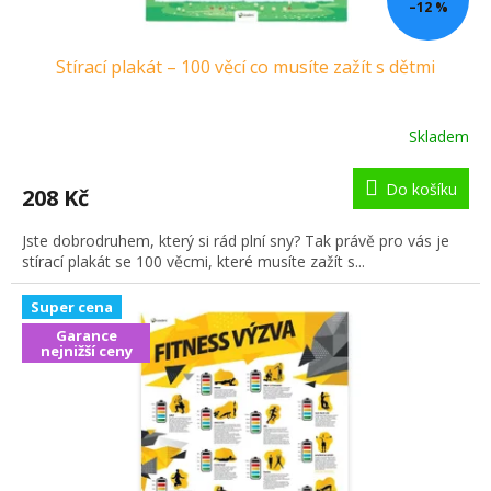
–12 %
Stírací plakát – 100 věcí co musíte zažít s dětmi
Skladem
Do košíku
208 Kč
Jste dobrodruhem, který si rád plní sny? Tak právě pro vás je
stírací plakát se 100 věcmi, které musíte zažít s...
Super cena
Garance
nejnižší ceny