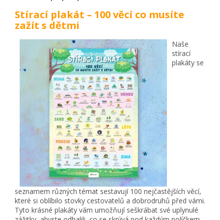
Stírací plakát – 100 věcí co musíte
zažít s dětmi
Naše
stírací
plakáty se
seznamem různých témat sestavují 100 nejčastějších věcí,
které si oblíbilo stovky cestovatelů a dobrodruhů před vámi.
Tyto krásné plakáty vám umožňují seškrábat své uplynulé
zážitky, abyste odhalili, co se skrývá pod každým políčkem.