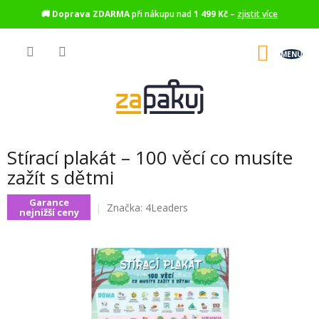
🚚
Doprava ZDARMA
při nákupu nad
1 499 Kč
–
zjistit více
Přejít
na
NÁKU
obsah
KOŠÍK
Stírací plakát – 100 věcí co musíte
zažít s dětmi
Garance
Značka:
4Leaders
nejnižší ceny