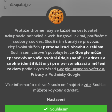
@zapakuj_cz
Protože chceme, aby se každému cestovateli
nakupovalo pohodlně a web fungoval jak má, používáme
soubory cookies. Slouží nám k analýze provozu,
zlepšování služeb i
personalizaci obsahu a reklam
.
Souhlasem zároveň povolujete, že
Google může
zpracovávat vaše osobní údaje (např. IP adresu a
cookie identifikátory) pro personalizaci a měření
reklam
podle svých zásad
Google Business Safety &
Privacy
a
Podmínky Google
.
Více informací o ochraně soukromí najdete
zde
. Souhlas
můžete kdykoliv odvolat.
Vytvořil Shoptet
Nastavení
Copyright 2026
Zapakuj.cz
. Všechna práva vyhrazena.
Souhlasím