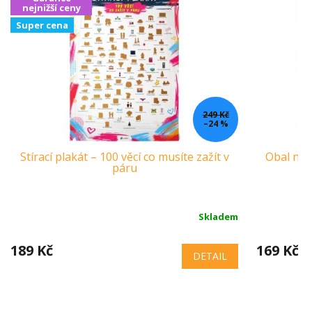
nejnižší ceny
Super cena
249 Kč
–24 %
Stírací plakát – 100 věcí co musíte zažít v
Obal na 
páru
Skladem
189 Kč
169 Kč
DETAIL