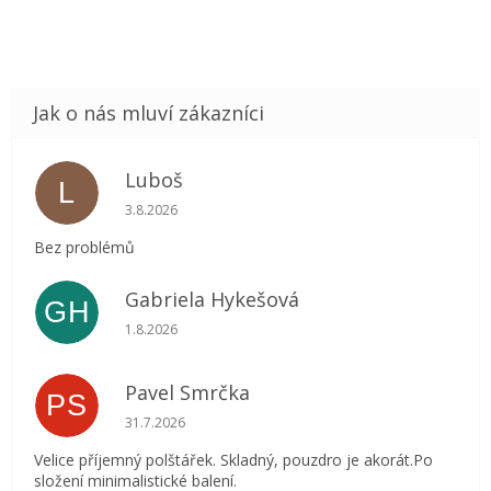
Luboš
L
Hodnocení obchodu je 5 z 5 hvězdiček.
3.8.2026
Bez problémů
Gabriela Hykešová
GH
Hodnocení obchodu je 5 z 5 hvězdiček.
1.8.2026
Pavel Smrčka
PS
Hodnocení obchodu je 5 z 5 hvězdiček.
31.7.2026
Velice příjemný polštářek. Skladný, pouzdro je akorát.Po
složení minimalistické balení.