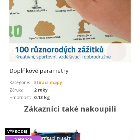
Doplňkové parametry
Kategorie
:
Stírací mapy
Záruka
:
2 roky
Hmotnost
:
0.13 kg
Zákazníci také nakoupili
VÝPRODEJ
Garance