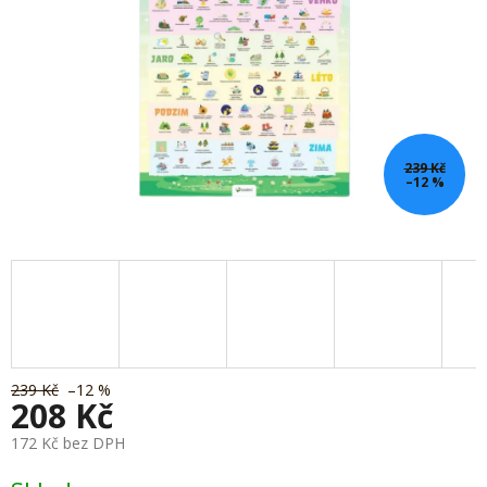
239 Kč
–12 %
239 Kč
–12 %
208 Kč
172 Kč bez DPH
Měrná