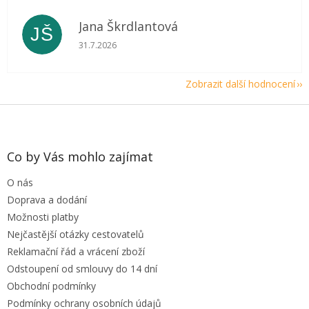
Jana Škrdlantová
JŠ
Hodnocení obchodu je 5 z 5 hvězdiček.
31.7.2026
Zobrazit další hodnocení
Z
á
p
a
Co by Vás mohlo zajímat
t
O nás
í
Doprava a dodání
Možnosti platby
Nejčastější otázky cestovatelů
Reklamační řád a vrácení zboží
Odstoupení od smlouvy do 14 dní
Obchodní podmínky
Podmínky ochrany osobních údajů