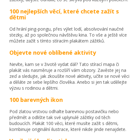
100 nejlepších věcí, které chcete zažít s
dětmi
Od hrání ping-pongu, přes výlet lodí, absolvování naučné
stezky, až po společnou návštěvu kina. To vše a ještě více
můžete zažít s tímto stíracím plakátem zážitků.
Objevte nové oblíbené aktivity
Nevíte, kam se v životě vydat dál? Tato stírací mapa či
plakát vás nasměruje a rozšíří vám obzory. Zavěste jej na
zeď a sledujte, jak zkoušíte nové aktivity, učíte se nové věci
a děláte ze sebe lepšího člověka. Anebo si jen tak udělejte
výzvu s rodinou a dětmi.
100 barevných ikon
Pod zlatou vrstvou odhalte barevnou postavičku nebo
předmět a odlište tak své uplynulé zážitky od těch
budoucích. Plakát 100 věci, které musíte zažít s dětmi,
kombinuje originální ilustrace, které nikde jinde nenajdete.