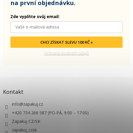
na první objednávku.
Zde vyplňte svůj email:
CHCI ZÍSKAT SLEVU 100 KČ »
Ochrana osobních údajů
Kontakt
info
@
zapakuj.cz
+420 734 266 587 (PO-PÁ, 9:00 – 17:00)
Zapakuj CZ/SK
zapakuj_czsk