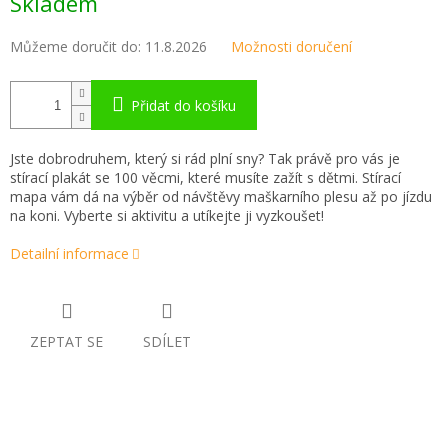
Skladem
cena:
Můžeme doručit do:
11.8.2026
Možnosti doručení
Přidat do košíku
Jste dobrodruhem, který si rád plní sny? Tak právě pro vás je
stírací plakát se 100 věcmi, které musíte zažít s dětmi. Stírací
mapa vám dá na výběr
od návštěvy maškarního plesu až po jízdu
na koni. Vyberte si aktivitu a utíkejte ji vyzkoušet!
Detailní informace
ZEPTAT SE
SDÍLET