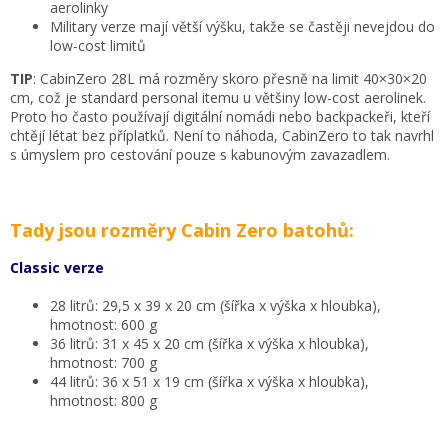
aerolinky
Military verze mají větší výšku, takže se častěji nevejdou do
low-cost limitů
TIP
: CabinZero 28L má rozměry skoro přesně na limit 40×30×20
cm, což je standard personal itemu u většiny low-cost aerolinek.
Proto ho často používají digitální nomádi nebo backpackeři, kteří
chtějí létat bez příplatků. Není to náhoda, CabinZero to tak navrhl
s úmyslem pro cestování pouze s kabunovým zavazadlem.
Tady jsou rozměry Cabin Zero batohů:
Classic verze
28 litrů: 29,5 x 39 x 20 cm (šířka x výška x hloubka),
hmotnost: 600 g
36 litrů: 31 x 45 x 20 cm (šířka x výška x hloubka),
hmotnost: 700 g
44 litrů: 36 x 51 x 19 cm (šířka x výška x hloubka),
hmotnost: 800 g