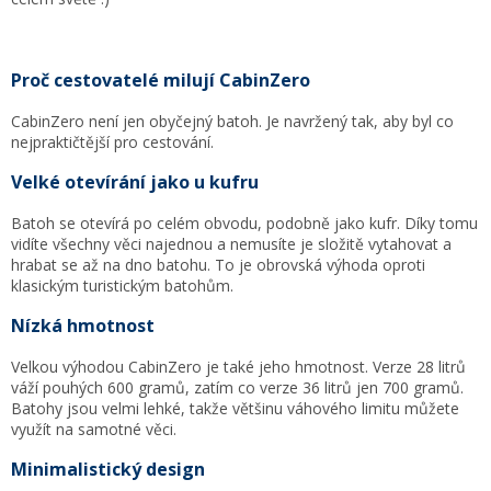
Proč cestovatelé milují CabinZero
CabinZero není jen obyčejný batoh. Je navržený tak, aby byl co
nejpraktičtější pro cestování.
Velké otevírání jako u kufru
Batoh se otevírá po celém obvodu, podobně jako kufr. Díky tomu
vidíte všechny věci najednou a nemusíte je složitě vytahovat a
hrabat se až na dno batohu. To je obrovská výhoda oproti
klasickým turistickým batohům.
Nízká hmotnost
Velkou výhodou CabinZero je také jeho hmotnost. Verze 28 litrů
váží pouhých 600 gramů, zatím co verze 36 litrů jen 700 gramů.
Batohy jsou velmi lehké, takže většinu váhového limitu můžete
využít na samotné věci.
Minimalistický design