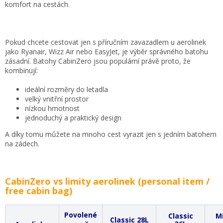
komfort na cestách.
Pokud chcete cestovat jen s příručním zavazadlem u aerolinek
jako Ryanair, Wizz Air nebo EasyJet, je výběr správného batohu
zásadní. Batohy CabinZero jsou populární právě proto, že
kombinují:
ideální rozměry do letadla
velký vnitřní prostor
nízkou hmotnost
jednoduchý a praktický design
A díky tomu můžete na mnoho cest vyrazit jen s jedním batohem
na zádech.
CabinZero vs limity aerolinek (personal item /
free cabin bag)
Povolené
Classic
Mi
Classic 28L