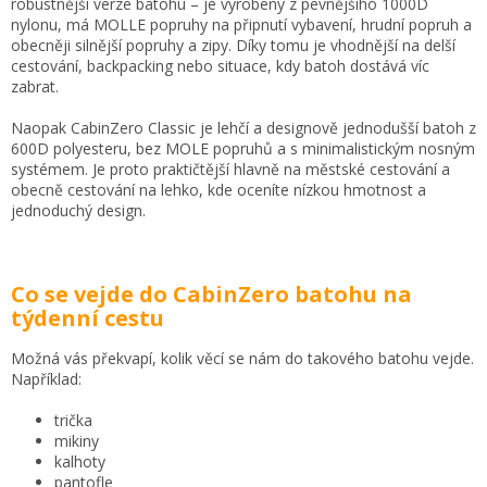
robustnější verze batohu – je vyrobený z pevnějšího 1000D
nylonu, má MOLLE popruhy na připnutí vybavení, hrudní popruh a
obecněji silnější popruhy a zipy. Díky tomu je vhodnější na delší
cestování, backpacking nebo situace, kdy batoh dostává víc
zabrat.
Naopak CabinZero Classic je lehčí a designově jednodušší batoh z
600D polyesteru, bez MOLE popruhů a s minimalistickým nosným
systémem. Je proto praktičtější hlavně na městské cestování a
obecně cestování na lehko, kde oceníte nízkou hmotnost a
jednoduchý design.
Co se vejde do CabinZero batohu na
týdenní cestu
Možná vás překvapí, kolik věcí se nám do takového batohu vejde.
Například:
trička
mikiny
kalhoty
pantofle