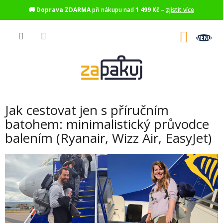
🚚
Doprava ZDARMA
při nákupu nad
1 499 Kč
–
zjistit více
Přejít
na
NÁKU
obsah
KOŠÍK
Jak cestovat jen s příručním
batohem: minimalistický průvodce
balením (Ryanair, Wizz Air, EasyJet)