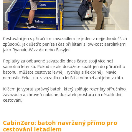
Cestování jen s příručním zavazadlem je jeden z nejjednodušších
způsobů, jak ušetřit peníze i čas při létání s low-cost aerolinkami
jako Ryanair, Wizz Air nebo EasyJet.
Poplatky za odbavené zavazadlo dnes často stojí více než
samotná letenka. Pokud se ale dokážete sbalit jen do příručního
batohu, můžete cestovat levněji, rychleji a flexibilněji. Navíc
nemusíte čekat na zavazadla na letišti a nehrozí ani jeho ztráta.
Klíčem je vybrat správný batoh, který splňuje rozměry příručního
zavazadla a zároveň nabídne dostatek prostoru na několik dní
cestování.
CabinZero: batoh navržený přímo pro
cestování letadlem