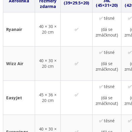
36L
Aerolinka
rozměry
(39×29.5×20)
(45×31×20)
(42
zdarma
✅ těsné
✅
40 × 30 ×
Ryanair
✅
(dá se
(
20 cm
zmáčknout)
zmá
✅ těsné
✅
40 × 30 ×
Wizz Air
✅
(dá se
(
20 cm
zmáčknout)
zmá
✅ těsné
✅
45 × 36 ×
✅
EasyJet
(dá se
(
20 cm
zmáčknout)
zmá
✅ těsné
✅
40 × 30 ×
Eurowings
✅
(dá se
(