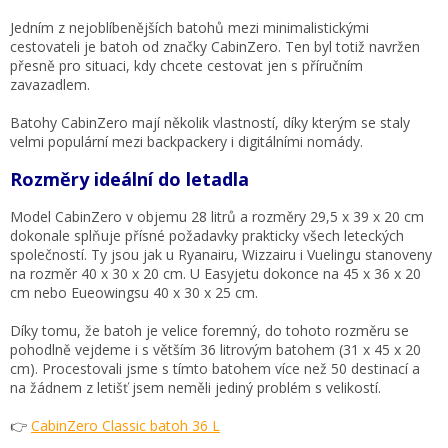
Jedním z nejoblíbenějších batohů mezi minimalistickými
cestovateli je batoh od značky CabinZero. Ten byl totiž navržen
přesně pro situaci, kdy chcete cestovat jen s příručním
zavazadlem.
Batohy CabinZero mají několik vlastností, díky kterým se staly
velmi populární mezi backpackery i digitálními nomády.
Rozměry ideální do letadla
Model CabinZero v objemu 28 litrů a rozměry 29,5 x 39 x 20 cm
dokonale splňuje přísné požadavky prakticky všech leteckých
společností. Ty jsou jak u Ryanairu, Wizzairu i Vuelingu stanoveny
na rozměr 40 x 30 x 20 cm. U Easyjetu dokonce na 45 x 36 x 20
cm nebo Eueowingsu 40 x 30 x 25 cm.
Díky tomu, že batoh je velice foremný, do tohoto rozměru se
pohodlně vejdeme i s větším 36 litrovým batohem (31 x 45 x 20
cm). Procestovali jsme s tímto batohem více než 50 destinací a
na žádnem z letišť jsem neměli jediný problém s velikostí.
👉
CabinZero Classic batoh 36 L