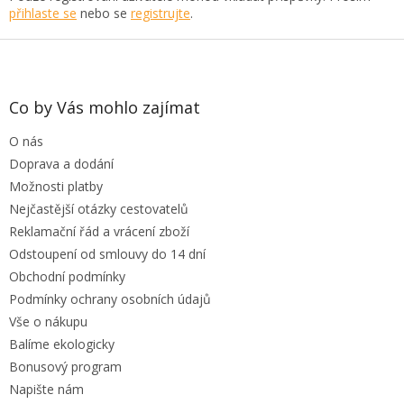
přihlaste se
nebo se
registrujte
.
Z
á
p
a
Co by Vás mohlo zajímat
t
O nás
í
Doprava a dodání
Možnosti platby
Nejčastější otázky cestovatelů
Reklamační řád a vrácení zboží
Odstoupení od smlouvy do 14 dní
Obchodní podmínky
Podmínky ochrany osobních údajů
Vše o nákupu
Balíme ekologicky
Bonusový program
Napište nám