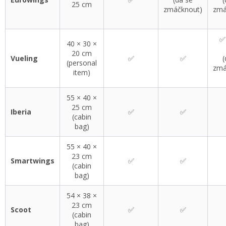
25 cm
zmáčknout)
zmá
✅
40 × 30 ×
20 cm
Vueling
✅
✅
(
(personal
zmá
item)
55 × 40 ×
25 cm
Iberia
✅
✅
(cabin
bag)
55 × 40 ×
23 cm
Smartwings
✅
✅
(cabin
bag)
54 × 38 ×
23 cm
Scoot
✅
✅
(cabin
bag)