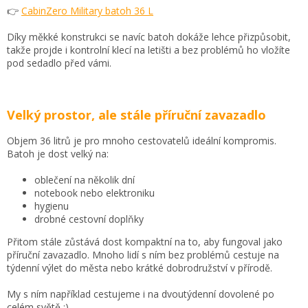
👉
CabinZero Military batoh 36 L
Díky měkké konstrukci se navíc batoh dokáže lehce přizpůsobit,
takže projde i kontrolní klecí na letišti a bez problémů ho vložíte
pod sedadlo před vámi.
Velký prostor, ale stále příruční zavazadlo
Objem 36 litrů je pro mnoho cestovatelů ideální kompromis.
Batoh je dost velký na:
oblečení na několik dní
notebook nebo elektroniku
hygienu
drobné cestovní doplňky
Přitom stále zůstává dost kompaktní na to, aby fungoval jako
příruční zavazadlo. Mnoho lidí s ním bez problémů cestuje na
týdenní výlet do města nebo krátké dobrodružství v přírodě.
My s ním například cestujeme i na dvoutýdenní dovolené po
celém světě :)