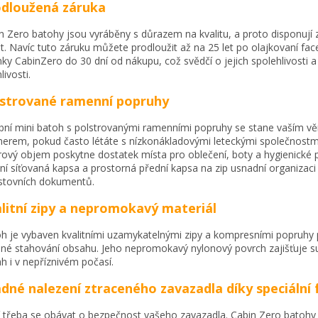
dloužená záruka
n Zero batohy jsou vyráběny s důrazem na kvalitu, a proto disponují
et. Navíc tuto záruku můžete prodloužit až na 25 let po olajkovaní f
nky CabinZero do 30 dní od nákupu, což svědčí o jejich spolehlivosti a
livosti.
strované ramenní popruhy
bní mini batoh s polstrovanými ramenními popruhy se stane vaším v
nerem, pokud často létáte s nízkonákladovými leteckými společnostm
trový objem poskytne dostatek místa pro oblečení, boty a hygienické 
řní síťovaná kapsa a prostorná přední kapsa na zip usnadní organizaci
stovních dokumentů.
litní zipy a nepromokavý materiál
h je vybaven kvalitními uzamykatelnými zipy a kompresními popruhy 
né stahování obsahu. Jeho nepromokavý nylonový povrch zajišťuje s
h i v nepříznivém počasí.
dné nalezení ztraceného zavazadla díky speciální 
 třeba se obávat o bezpečnost vašeho zavazadla. Cabin Zero batohy