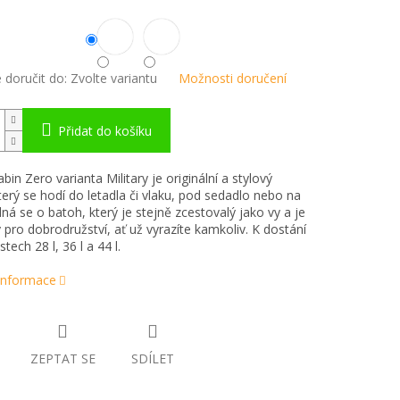
doručit do:
Zvolte variantu
Možnosti doručení
Přidat do košíku
in Zero varianta Military je originální a stylový
terý se hodí do letadla či vlaku, pod sedadlo nebo na
dná se o batoh, který je stejně zcestovalý jako vy a je
 pro dobrodružství, ať už vyrazíte kamkoliv. K dostání
stech 28 l, 36 l a 44 l.
 informace
ZEPTAT SE
SDÍLET