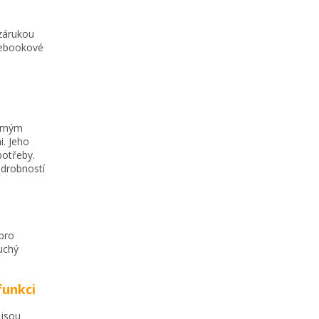
 zárukou
acebookové
ěrným
i. Jeho
potřeby.
 drobností
pro
uchý
funkci
 jsou