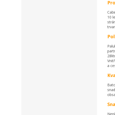
Pro
Cabi
10 l
strá
trvan
Pol
Palu
part
28li
Vnit
a ce
Kva
Bato
snad
obsa
Sna
Není