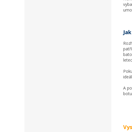
vyba
umož
Jak
Rozh
patř
bato
lete
Poku
ideá
A po
botu
Vys