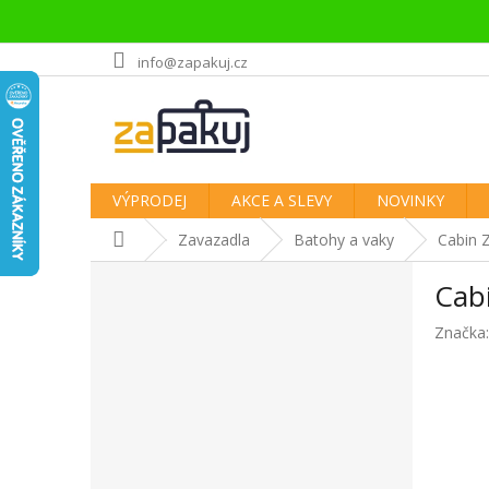
Přejít
info@zapakuj.cz
na
obsah
VÝPRODEJ
AKCE A SLEVY
NOVINKY
Domů
Zavazadla
Batohy a vaky
Cabin Z
P
Cabi
o
s
Značka
t
r
a
n
n
í
p