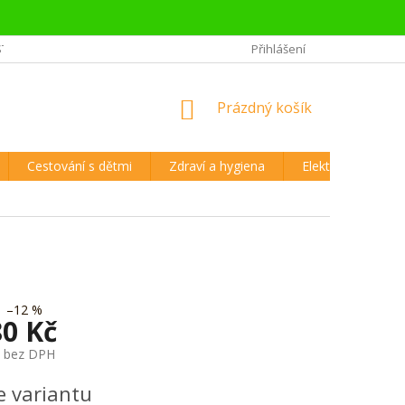
STĚJŠÍ OTÁZKY CESTOVATELŮ
REKLAMAČNÍ ŘÁD A VRÁCENÍ ZBOŽÍ
Přihlášení
NÁKUPNÍ
Prázdný košík
KOŠÍK
Cestování s dětmi
Zdraví a hygiena
Elektronika
–12 %
80 Kč
č bez DPH
e variantu