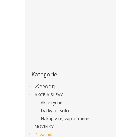
a
n
e
l
Přeskočit
Kategorie
kategorie
VÝPRODEJ
AKCE A SLEVY
Akce týdne
Dárky od srdce
Nakup více, zaplať méně
NOVINKY
Zavazadla