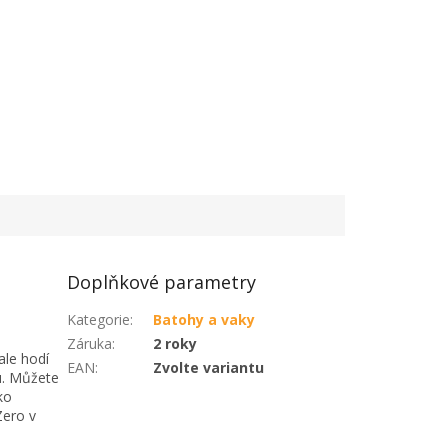
Doplňkové parametry
Kategorie
:
Batohy a vaky
Záruka
:
2 roky
ale hodí
EAN
:
Zvolte variantu
u. Můžete
ko
Zero v