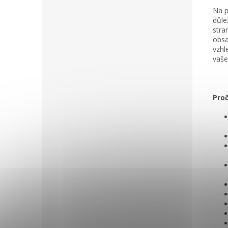
Na p
důle
stra
obsa
vzhl
vaše
Proč