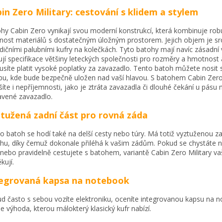
in Zero Military: cestování s klidem a stylem
hy Cabin Zero vynikají svou moderní konstrukcí, která kombinuje rob
nost materiálů s dostatečným úložným prostorem. Jejich objem je sr
adičními palubními kufry na kolečkách. Tyto batohy mají navíc zásadní
ují specifikace většiny leteckých společnosti pro rozměry a hmotnost 
síte platit vysoké poplatky za zavazadlo. Tento batoh můžete nosit 
bu, kde bude bezpečně uložen nad vaší hlavou. S batohem Cabin Zero
šíte i nepříjemnosti, jako je ztráta zavazadla či dlouhé čekání u pásu 
vené zavazadlo.
tužená zadní část pro rovná záda
o batoh se hodí také na delší cesty nebo túry. Má totiž vyztuženou za
hu, díky čemuž dokonale přiléhá k vašim zádům. Pokud se chystáte n
 nebo pravidelně cestujete s batohem, variantě Cabin Zero Military v
kují.
tegrovaná kapsa na notebook
d často s sebou vozíte elektroniku, oceníte integrovanou kapsu na 
je výhoda, kterou málokterý klasický kufr nabízí.