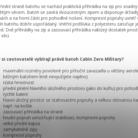
řední straně batohu se nachází praktická přihrádka na zip pro snadný 
žitým věcem. Batoh se zavírá dvoucestným zipem a disponuje držadl
nách a na horní části pro pohodlné nošení. Kompresní popruhy uvnitř 
h batohu dobře uspořádaný. Vnitřní podšívka z polyesteru zaručuje 
ed. Dvě přihrádky na zip a zasouvací přihrádka nabízejí dostatek pros
 věci.
 si cestovatelé vybírají právě batoh Cabin Zero Military?
maximální rozměry povolené pro příruční zavazadla u většiny aeroli
běžným batohem limit nevyužijete naplno)
nízká hmotnost
přední plnění hlavního úložného prostoru (jako do kufru) pro pohod
rychlé balení
hlavní úložný prostor se stahovacími popruhy a velkou síťovanou k
např. na košile
zasouvací přihrádka na straně
hrudní popruh umožňující stabilizaci, kompresní popruhy
velká přední kapsa
zamykatelné zipy
kompresní popruhy