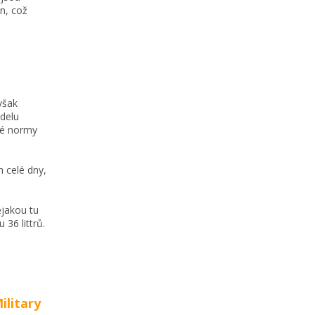
n, což
však
delu
sné normy
 celé dny,
ějakou tu
36 littrů.
ilitary