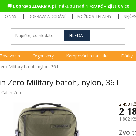
🚚
Doprava ZDARMA
při nákupu nad
1 499 Kč
–
zjistit více
O NÁS
DOPRAVA A DODÁNÍ
MOŽNOSTI PLATBY
NEJČA
HLEDAT
Zavazadla
Organizéry
Kempování a turistika
Dárky
ero Military batoh, nylon, 36 l
n Zero Military batoh, nylon, 36 l
:
Cabin Zero
2 498 Kč
2 1
1 802 K
Měrná
Zvolt
cena: