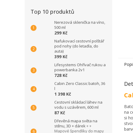
Top 10 produktů
Nerezová sklenička na víno,
500 ml
299 Kč
Nafukovací cestovní polštář
pod nohy (do letadla, do
auta)
399 Kč
Popi
Lifesystems Ohřívač rukou a
powerbanka 2v1
728 Kč
Det
Cabin Zero Classic batoh, 36
l
1 398 Kč
Ca
Cestovní skládací láhev na
Bato
vodu s uzávěrem, 600 ml
na c
87 Kč
si h
Dřevěná mapa světa na
stvo
stěnu, 3D + dárek
+ +
barv
Mapové špendlíky do mapy