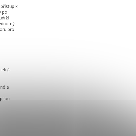
přístup k
y po
udrží
jednotný
toru pro
nek (s
lné a
apsou