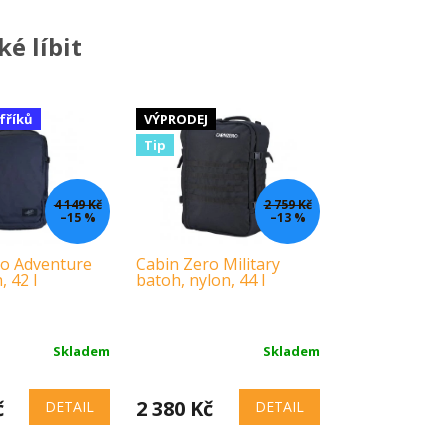
é líbit
fříků
VÝPRODEJ
Tip
4 149 Kč
2 759 Kč
–15 %
–13 %
ro Adventure
Cabin Zero Military
 42 l
batoh, nylon, 44 l
Skladem
Skladem
č
2 380 Kč
DETAIL
DETAIL