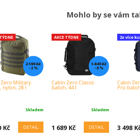
A
Mohlo by se vám tak
 TÝDNE
AKCE TÝDNE
2x více ku
2 199 Kč
1 849 Kč
–2 %
–8 %
 Zero Military
Cabin Zero Classic
Cabin Ze
 nylon, 28 l
batoh, 44 l
Pro batoh,
Skladem
Skladem
0 Kč
1 689 Kč
3 498 K
DETAIL
DETAIL