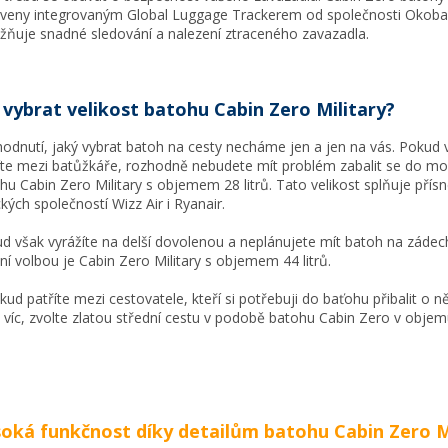
veny integrovaným Global Luggage Trackerem od společnosti Okoba
ňuje snadné sledování a nalezení ztraceného zavazadla.
 vybrat velikost batohu Cabin Zero Military?
odnutí, jaký vybrat batoh na cesty necháme jen a jen na vás. Pokud 
íte mezi batůžkáře, rozhodně nebudete mít problém zabalit se do mo
hu Cabin Zero Military s objemem 28 litrů. Tato velikost splňuje pří
ckých společností Wizz Air i Ryanair.
d však vyrážíte na delší dovolenou a neplánujete mít batoh na zádech
lní volbou je Cabin Zero Military s objemem 44 litrů.
kud patříte mezi cestovatele, kteří si potřebuji do baťohu přibalit o n
 víc, zvolte zlatou střední cestu v podobě batohu Cabin Zero v objemu 
oká funkčnost díky detailům batohu Cabin Zero M