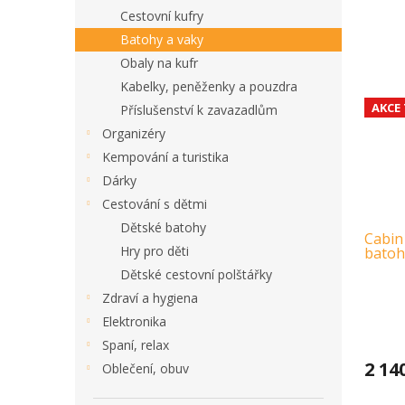
Cestovní kufry
Batohy a vaky
Obaly na kufr
Kabelky, peněženky a pouzdra
AKCE
Příslušenství k zavazadlům
Organizéry
Kempování a turistika
Dárky
Cestování s dětmi
Dětské batohy
Cabin
Hry pro děti
batoh,
Dětské cestovní polštářky
Zdraví a hygiena
Elektronika
Spaní, relax
2 14
Oblečení, obuv