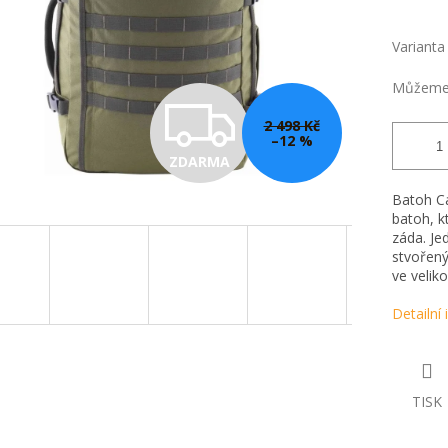
Varianta
Můžeme 
Z
2 498 Kč
–12 %
ZDARMA
D
Batoh Cab
batoh, k
záda. Je
A
stvořený
ve veliko
R
Detailní
M
TISK