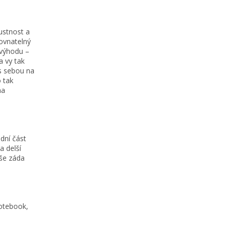
ustnost a
ovnatelný
 výhodu –
a vy tak
s sebou na
 tak
na
dní část
a delší
aše záda
notebook,