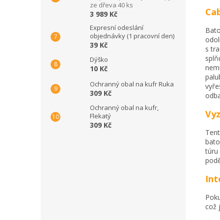
ze dřeva 40 ks
Cab
3 989 Kč
Expresní odeslání
Bato
objednávky (1 pracovní den)
odol
39 Kč
s tr
splň
Dýško
nemu
10 Kč
palu
Ochranný obal na kufr Ruka
vyře
309 Kč
odba
Ochranný obal na kufr,
Vyz
Flekatý
309 Kč
Tent
bato
túru
podě
In
Poku
což 