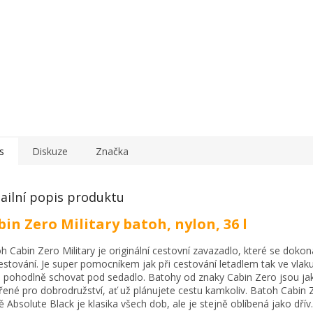
s
Diskuze
Značka
ailní popis produktu
bin Zero Military batoh, nylon, 36 l
h Cabin Zero Military je originální cestovní zavazadlo, které se dokon
estování. Je super pomocníkem jak při cestování letadlem tak ve vlak
o pohodlně schovat pod sedadlo. Batohy od znaky Cabin Zero jsou ja
řené pro dobrodružství, ať už plánujete cestu kamkoliv. Batoh Cabin 
ě Absolute Black je klasika všech dob, ale je stejně oblíbená jako dřív.