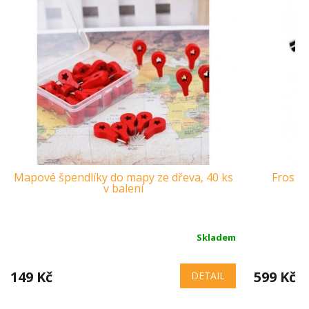
Mapové špendlíky do mapy ze dřeva, 40 ks
Froster
v balení
Skladem
149 Kč
599 Kč
DETAIL