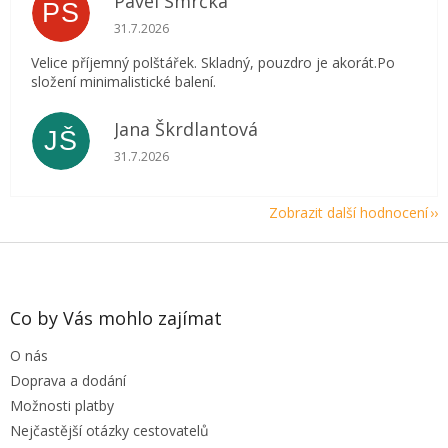
Pavel Smrčka
PS
Hodnocení obchodu je 5 z 5 hvězdiček.
31.7.2026
Velice příjemný polštářek. Skladný, pouzdro je akorát.Po
složení minimalistické balení.
Jana Škrdlantová
JŠ
Hodnocení obchodu je 5 z 5 hvězdiček.
31.7.2026
Zobrazit další hodnocení
Z
á
p
a
Co by Vás mohlo zajímat
t
O nás
í
Doprava a dodání
Možnosti platby
Nejčastější otázky cestovatelů