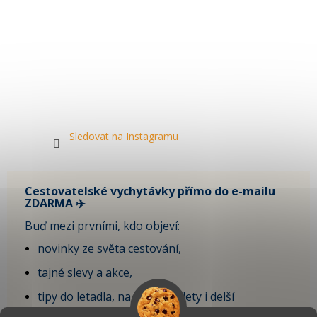
Sledovat na Instagramu
Cestovatelské vychytávky přímo do e-mailu
ZDARMA ✈️
Buď mezi prvními, kdo objeví:
novinky ze světa cestování,
tajné slevy a akce,
tipy do letadla, na krátké výlety i delší
dovolenou,