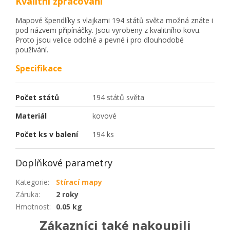
Kvalitní zpracování
Mapové špendlíky s vlajkami 194 států světa možná znáte i
pod názvem připínáčky. Jsou vyrobeny z kvalitního kovu.
Proto jsou velice odolné a pevné i pro dlouhodobé
používání.
Specifikace
Počet států
194 států světa
Materiál
kovové
Počet ks v balení
194 ks
Doplňkové parametry
Kategorie
:
Stírací mapy
Záruka
:
2 roky
Hmotnost
:
0.05 kg
Zákazníci také nakoupili