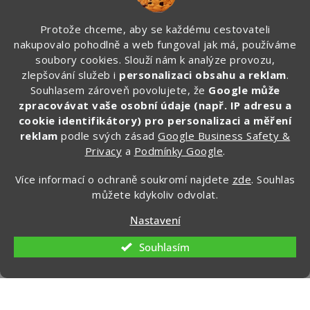
vychytávky, které sami testujeme na cestách.
Protože chceme, aby se každému cestovateli
nakupovalo pohodlně a web fungoval jak má, používáme
🎁 Po registraci získáte SLEVU 100 Kč
soubory cookies. Slouží nám k analýze provozu,
na první objednávku.
zlepšování služeb i
personalizaci obsahu a reklam
.
Souhlasem zároveň povolujete, že
Google může
Zde vyplňte svůj email:
zpracovávat vaše osobní údaje (např. IP adresu a
cookie identifikátory) pro personalizaci a měření
reklam
podle svých zásad
Google Business Safety &
Privacy
a
Podmínky Google
.
CHCI ZÍSKAT SLEVU 100 KČ »
Více informací o ochraně soukromí najdete
zde
. Souhlas
Ochrana osobních údajů
můžete kdykoliv odvolat.
Nastavení
Souhlasím
Kontakt
info
@
zapakuj.cz