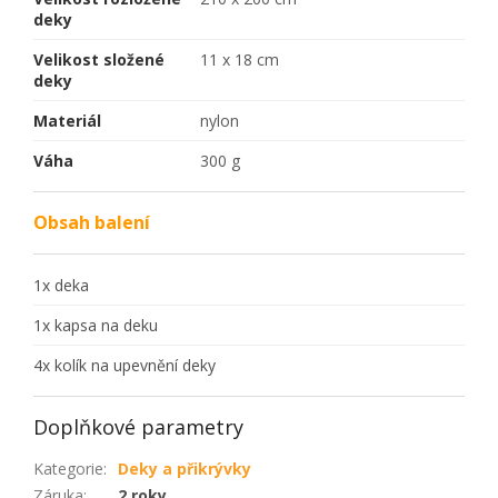
deky
Velikost složené
11 x 18 cm
deky
Materiál
nylon
Váha
300 g
Obsah balení
1x deka
1x kapsa na deku
4x kolík na upevnění deky
Doplňkové parametry
Kategorie
:
Deky a přikrývky
Záruka
:
2 roky