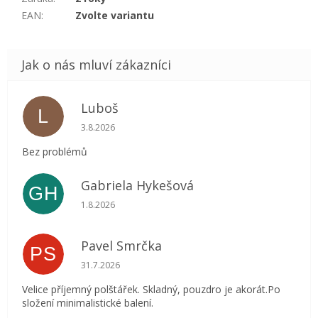
EAN
:
Zvolte variantu
Luboš
L
Hodnocení obchodu je 5 z 5 hvězdiček.
3.8.2026
Bez problémů
Gabriela Hykešová
GH
Hodnocení obchodu je 5 z 5 hvězdiček.
1.8.2026
Pavel Smrčka
PS
Hodnocení obchodu je 5 z 5 hvězdiček.
31.7.2026
Velice příjemný polštářek. Skladný, pouzdro je akorát.Po
složení minimalistické balení.