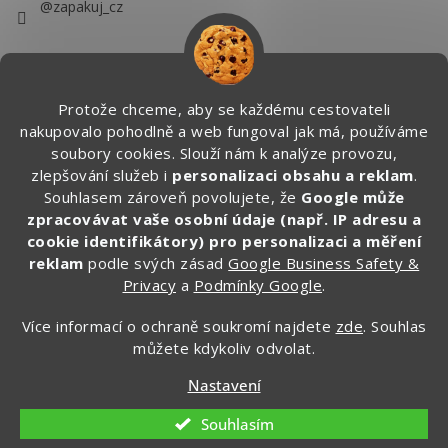
@zapakuj_cz
Protože chceme, aby se každému cestovateli
nakupovalo pohodlně a web fungoval jak má, používáme
soubory cookies. Slouží nám k analýze provozu,
zlepšování služeb i
personalizaci obsahu a reklam
.
Souhlasem zároveň povolujete, že
Google může
zpracovávat vaše osobní údaje (např. IP adresu a
cookie identifikátory) pro personalizaci a měření
reklam
podle svých zásad
Google Business Safety &
Privacy
a
Podmínky Google
.
Více informací o ochraně soukromí najdete
zde
. Souhlas
můžete kdykoliv odvolat.
Vytvořil Shoptet
Nastavení
Copyright 2026
Zapakuj.cz
. Všechna práva vyhrazena.
Souhlasím