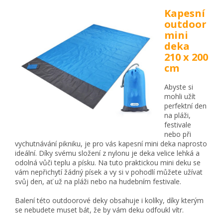
Kapesní
outdoor
mini
deka
210 x 200
cm
Abyste si
mohli užít
perfektní den
na pláži,
festivale
nebo při
vychutnávání pikniku, je pro vás kapesní mini deka naprosto
ideální. Díky svému složení z nylonu je deka velice lehká a
odolná vůči teplu a písku. Na tuto praktickou mini deku se
vám nepřichytí žádný písek a vy si v pohodlí můžete užívat
svůj den, ať už na pláži nebo na hudebním festivale.
Balení této outdoorové deky obsahuje i kolíky, díky kterým
se nebudete muset bát, že by vám deku odfoukl vítr.