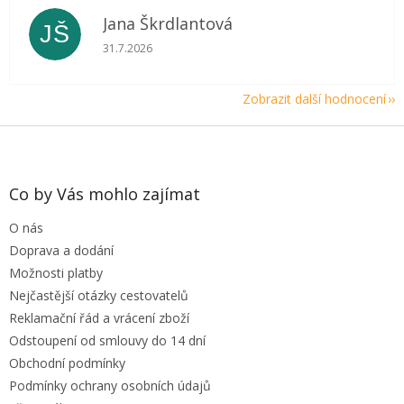
Jana Škrdlantová
JŠ
Hodnocení obchodu je 5 z 5 hvězdiček.
31.7.2026
Zobrazit další hodnocení
Z
á
p
a
Co by Vás mohlo zajímat
t
O nás
í
Doprava a dodání
Možnosti platby
Nejčastější otázky cestovatelů
Reklamační řád a vrácení zboží
Odstoupení od smlouvy do 14 dní
Obchodní podmínky
Podmínky ochrany osobních údajů