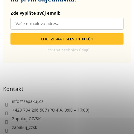
Zde vyplňte svůj email:
CHCI ZÍSKAT SLEVU 100 KČ »
Ochrana osobních údajů
Kontakt
info
@
zapakuj.cz
+420 734 266 587 (PO-PÁ, 9:00 – 17:00)
Zapakuj CZ/SK
zapakuj_czsk