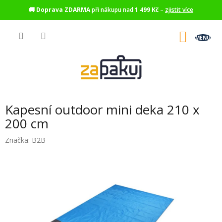
🚚
Doprava ZDARMA
při nákupu nad
1 499 Kč
–
zjistit více
Přejít
na
NÁKU
obsah
KOŠÍK
Kapesní outdoor mini deka 210 x
200 cm
Značka:
B2B