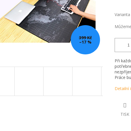
Varianta
Můžeme 
399 Kč
–17 %
Při každ
potřebné
nezpříje
Práce bu
Detailní
TISK