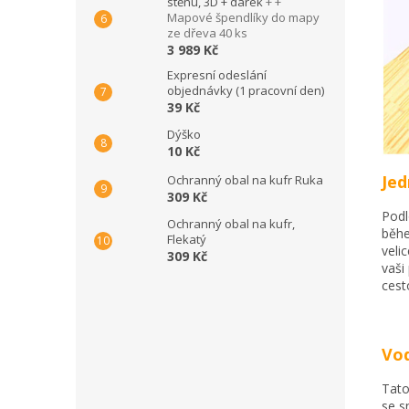
stěnu, 3D + dárek
+ +
Mapové špendlíky do mapy
ze dřeva 40 ks
3 989 Kč
Expresní odeslání
objednávky (1 pracovní den)
39 Kč
Dýško
10 Kč
Jed
Ochranný obal na kufr Ruka
309 Kč
Podl
Ochranný obal na kufr,
běhe
Flekatý
veli
309 Kč
vaši
cest
Vo
Tato
se s