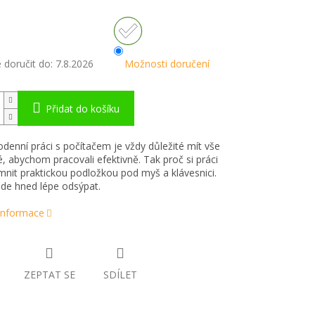
doručit do:
7.8.2026
Možnosti doručení
Přidat do košíku
odenní práci s počítačem je vždy důležité mít vše
, abychom pracovali efektivně. Tak proč si práci
mnit praktickou podložkou pod myš a klávesnici.
de hned lépe odsýpat.
 informace
ZEPTAT SE
SDÍLET