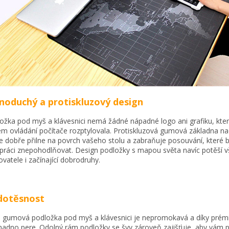
noduchý a protiskluzový design
ožka pod myš a klávesnici nemá žádné nápadné logo ani grafiku, kter
m ovládání počítače rozptylovala. Protiskluzová gumová základna n
ce dobře přilne na povrch vašeho stolu a zabraňuje posouvání, které
 práci znepohodlňovat. Design podložky s mapou světa navíc potěší 
ovatele i začínající dobrodruhy.
dotěsnost
 gumová podložka pod myš a klávesnici je nepromokavá a díky prémiov
nadno pere. Odolný rám podložky se švy zároveň zajišťuje, aby vám 