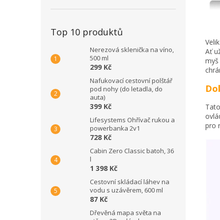
Top 10 produktů
Veli
Nerezová sklenička na víno,
Ať u
500 ml
myš 
299 Kč
chrán
Nafukovací cestovní polštář
Dok
pod nohy (do letadla, do
auta)
399 Kč
Tato
ovlá
Lifesystems Ohřívač rukou a
pro 
powerbanka 2v1
728 Kč
Cabin Zero Classic batoh, 36
l
1 398 Kč
Cestovní skládací láhev na
vodu s uzávěrem, 600 ml
87 Kč
Dřevěná mapa světa na