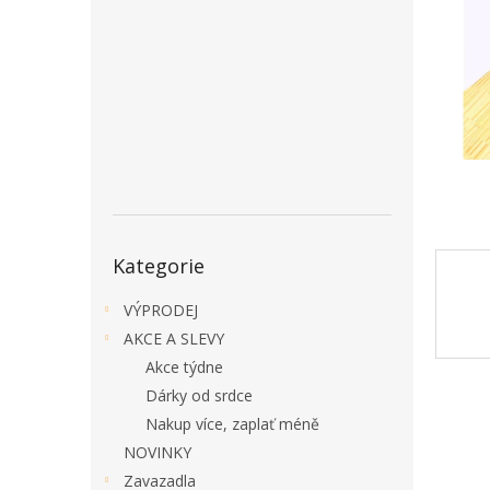
a
n
e
l
Přeskočit
Kategorie
kategorie
VÝPRODEJ
AKCE A SLEVY
Akce týdne
Dárky od srdce
Nakup více, zaplať méně
NOVINKY
Zavazadla