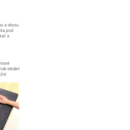
mu a vkusu.
ožka pod
tač a
řesné
tak ideální
ční.