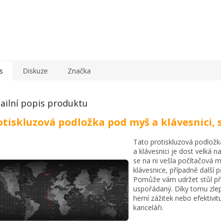
s
Diskuze
Značka
ailní popis produktu
otiskluzová podložka pod myš a klávesnici, 
Tato protiskluzová podlož
a klávesnici je dost velká n
se na ni vešla počítačová m
klávesnice, případně další 
Pomůže vám udržet stůl př
uspořádaný. Díky tomu zlep
herní zážitek nebo efektivit
kanceláři.