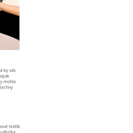
á by vás
aopak
 by mohlo
všechny
é textílii
podložka