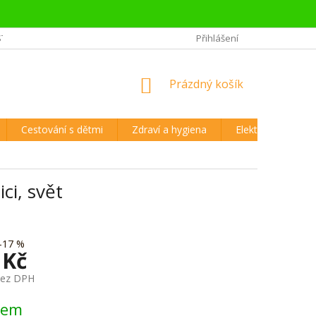
STĚJŠÍ OTÁZKY CESTOVATELŮ
REKLAMAČNÍ ŘÁD A VRÁCENÍ ZBOŽÍ
Přihlášení
NÁKUPNÍ
Prázdný košík
KOŠÍK
Cestování s dětmi
Zdraví a hygiena
Elektronika
ci, svět
–17 %
 Kč
bez DPH
dem