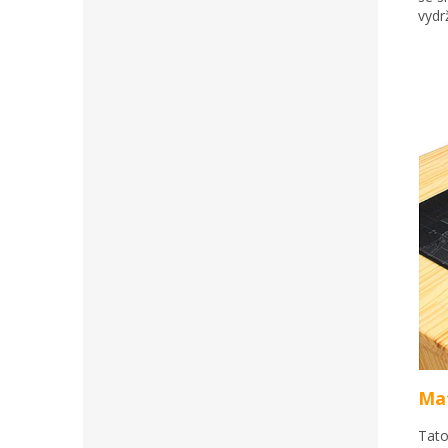
vydr
Mat
Tato