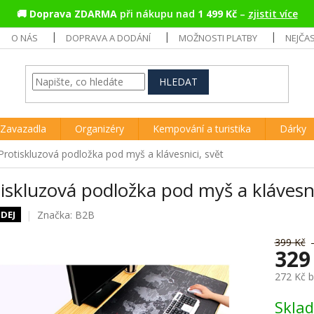
🚚
Doprava ZDARMA
při nákupu nad
1 499 Kč
–
zjistit více
O NÁS
DOPRAVA A DODÁNÍ
MOŽNOSTI PLATBY
NEJČA
HLEDAT
Zavazadla
Organizéry
Kempování a turistika
Dárky
Protiskluzová podložka pod myš a klávesnici, svět
iskluzová podložka pod myš a klávesni
Značka:
B2B
DEJ
399 Kč
329
272 Kč 
Měrná
Skla
cena: