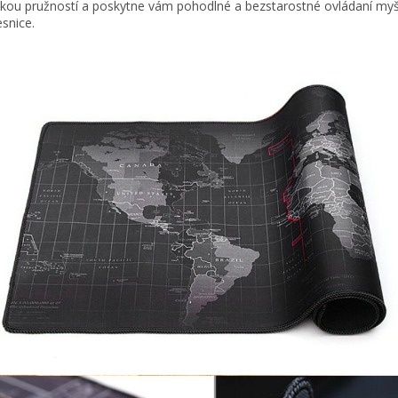
kou pružností a poskytne vám pohodlné a bezstarostné ovládaní myš
esnice.