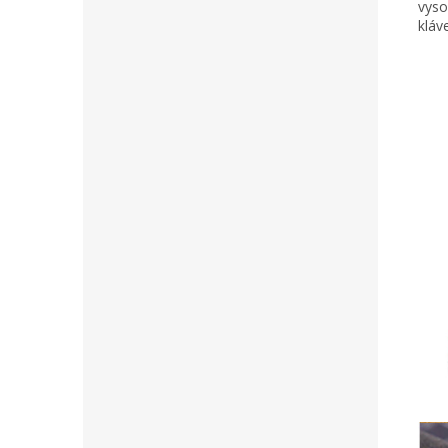
vyso
kláv