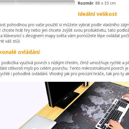
Rozměr
: 88 x 33 cm
Ideální velikost
kost pohodlnou pro vaše použití si můžete vybrat podle vlastního záj
ž chcete hrát hry nebo jen chcete zvýšit svou produktivitu, tato podl
a klávesnicí s designem mapy světa vám pomůžete lépe ovládat počí
it váš stůl.
onalé ovládání
 podložka využivá povrch s nízkým třením, čímž umožňuje rychlé a p
dání citlivosti myši po celém povrchu. Tento mikrostrukturní povrch je 
rychlé i pohodlné ovládání. Vhodný jak pro precizní hráče, tak pro ty ak