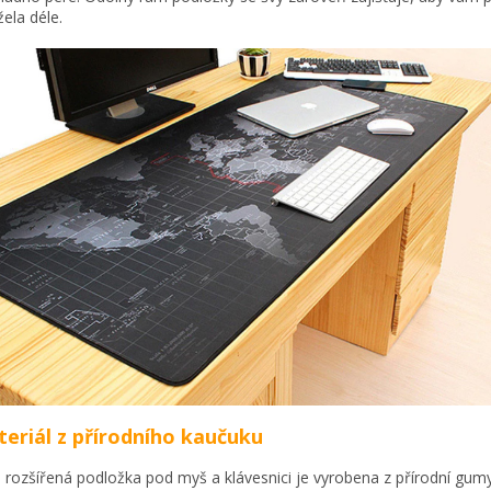
žela déle.
eriál z přírodního kaučuku
 rozšířená podložka pod myš a klávesnici je vyrobena z přírodní gum