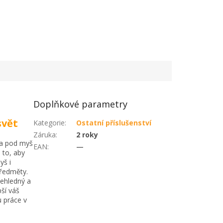
Doplňkové parametry
svět
Kategorie
:
Ostatní příslušenství
Záruka
:
2 roky
ka pod myš
EAN
:
—
a to, aby
yš i
předměty.
ehledný a
ší váš
u práce v