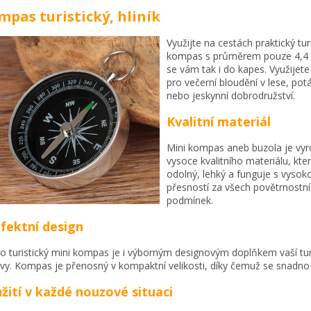
mpas turistický, hliník
Využijte na cestách praktický tur
kompas s průměrem pouze 4,4 
se vám tak i do kapes. Využijete
pro večerní bloudění v lese, potá
nebo jeskynní dobrodružství.
Kvalitní materiál
Mini kompas aneb buzola je vy
vysoce kvalitního materiálu, kter
odolný, lehký a funguje s vysok
přesností za všech povětrnostn
podmínek.
fektní design
o turistický mini kompas je i výborným designovým doplňkem vaší tur
vy. Kompas je přenosný v kompaktní velikosti, díky čemuž se snadno 
žití v každé nouzové situaci