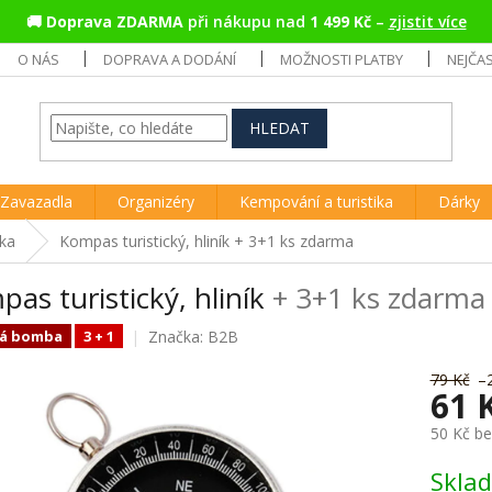
🚚
Doprava ZDARMA
při nákupu nad
1 499 Kč
–
zjistit více
O NÁS
DOPRAVA A DODÁNÍ
MOŽNOSTI PLATBY
NEJČA
HLEDAT
Zavazadla
Organizéry
Kempování a turistika
Dárky
ika
Kompas turistický, hliník
+ 3+1 ks zdarma
as turistický, hliník
+ 3+1 ks zdarma
Značka:
B2B
á bomba
3 + 1
79 Kč
–
61 
50 Kč b
Měrná
Skla
cena: