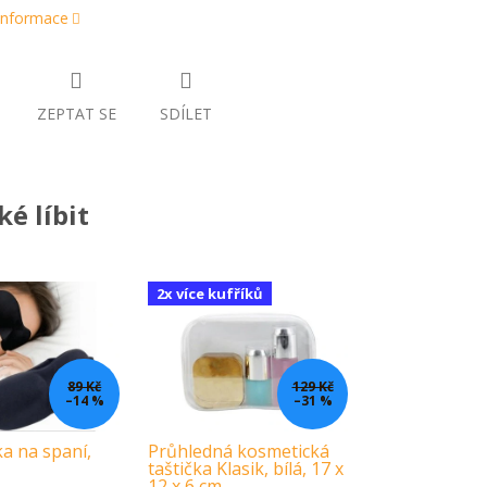
 informace
ZEPTAT SE
SDÍLET
é líbit
2x více kufříků
89 Kč
129 Kč
–14 %
–31 %
a na spaní,
Průhledná kosmetická
taštička Klasik, bílá, 17 x
12 x 6 cm