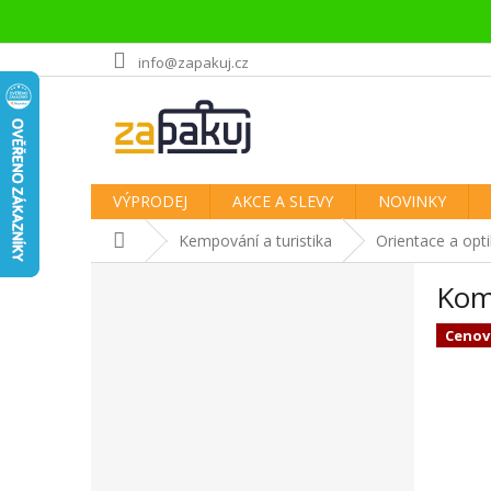
Přejít
info@zapakuj.cz
na
obsah
VÝPRODEJ
AKCE A SLEVY
NOVINKY
Domů
Kempování a turistika
Orientace a opt
P
Komp
o
s
Cenov
t
r
a
n
n
í
p