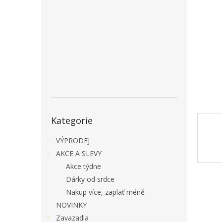
a
n
e
l
Přeskočit
Kategorie
kategorie
VÝPRODEJ
AKCE A SLEVY
Akce týdne
Dárky od srdce
Nakup více, zaplať méně
NOVINKY
Zavazadla