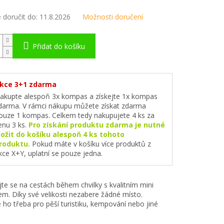
doručit do:
11.8.2026
Možnosti doručení
Přidat do košíku
kce 3+1 zdarma
akupte alespoň 3x kompas a získejte 1x kompas
darma. V rámci nákupu můžete získat zdarma
ouze 1 kompas. Celkem tedy nakupujete 4 ks za
enu 3 ks.
Pro získání produktu zdarma je nutné
ložit do košíku alespoň 4 ks tohoto
roduktu.
Pokud máte v košíku více produktů z
kce X+Y, uplatní se pouze jedna.
jte se na cestách během chvilky s kvalitním mini
. Díky své velikosti nezabere žádné místo.
e ho třeba pro pěší turistiku, kempování nebo jiné