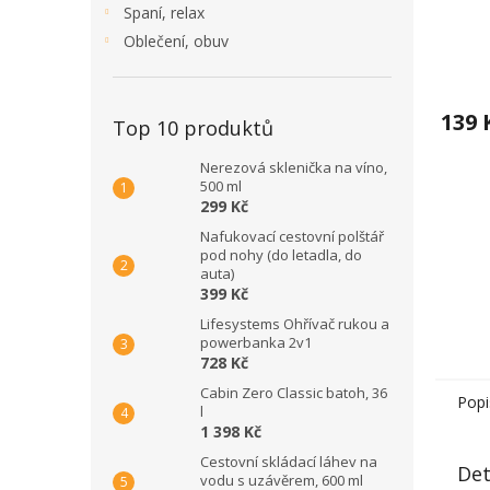
Spaní, relax
Oblečení, obuv
139 
Top 10 produktů
Nerezová sklenička na víno,
500 ml
299 Kč
Nafukovací cestovní polštář
pod nohy (do letadla, do
auta)
399 Kč
Lifesystems Ohřívač rukou a
powerbanka 2v1
728 Kč
Cabin Zero Classic batoh, 36
Popi
l
1 398 Kč
Cestovní skládací láhev na
Det
vodu s uzávěrem, 600 ml