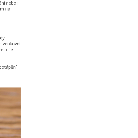
ání nebo i
em na
ody,
te venkovní
že mile
 potápění