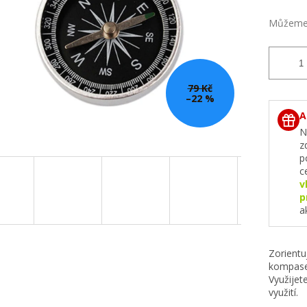
Můžeme 
79 Kč
–22 %
A
N
z
p
c
v
p
a
Zorientu
kompasem
Využijet
využití.