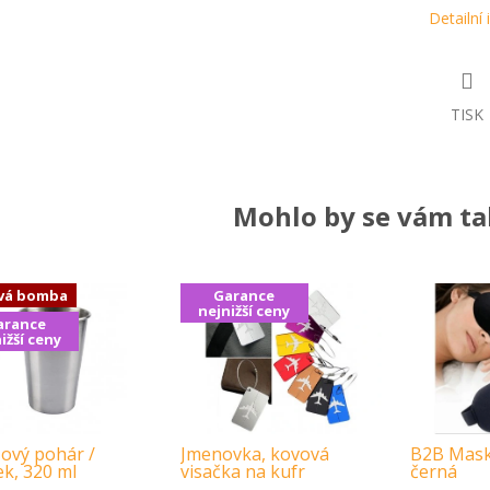
Detailní
TISK
Mohlo by se vám tak
vá bomba
Garance
nejnižší ceny
arance
ižší ceny
ový pohár /
Jmenovka, kovová
B2B Mask
ek, 320 ml
visačka na kufr
černá