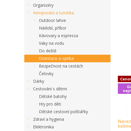
Organizéry
Kempování a turistika
Outdoor lahve
Nádobí, příbor
Kávovary a espressa
Vaky na vodu
Do deště
Orientace a optika
Bezpečnost na cestách
Čelovky
Ceno
Dárky
G
Cestování s dětmi
nejn
Dětské batohy
Hry pro děti
Dětské cestovní polštářky
Zdraví a hygiena
Nerez
kelím
Elektronika