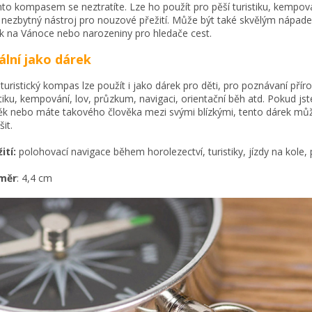
mto kompasem se neztratíte. Lze ho použít pro pěší turistiku, kempov
 nezbytný nástroj pro nouzové přežití. Může být také skvělým nápad
k na Vánoce nebo narozeniny pro hledače cest.
ální jako dárek
 turistický kompas lze použít i jako dárek pro děti, pro poznávaní přír
stiku, kempování, lov, průzkum, navigaci, orientační běh atd. Pokud js
ěk nebo máte takového člověka mezi svými blízkými, tento dárek mů
it.
ití:
polohovací navigace během horolezectví, turistiky, jízdy na kole,
měr
: 4,4 cm