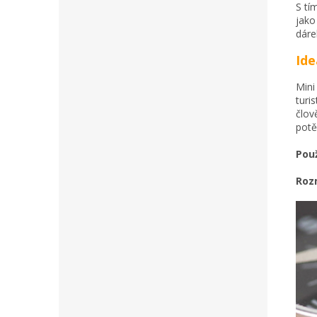
S tí
jako
dáre
Ide
Mini
turi
člov
potěš
Použ
Roz