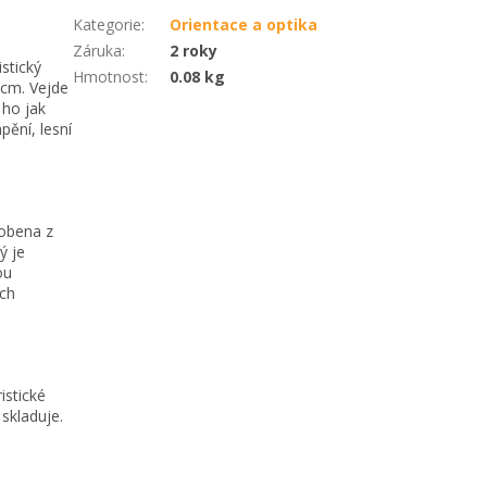
Kategorie
:
Orientace a optika
Záruka
:
2 roky
istický
Hmotnost
:
0.08 kg
cm. Vejde
 ho jak
pění, lesní
robena z
ý je
ou
ích
istické
skladuje.