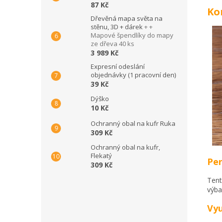
87 Kč
Ko
Dřevěná mapa světa na
stěnu, 3D + dárek
+ +
Mapové špendlíky do mapy
ze dřeva 40 ks
3 989 Kč
Expresní odeslání
objednávky (1 pracovní den)
39 Kč
Dýško
10 Kč
Ochranný obal na kufr Ruka
309 Kč
Ochranný obal na kufr,
Flekatý
Per
309 Kč
Tent
výba
Vyu