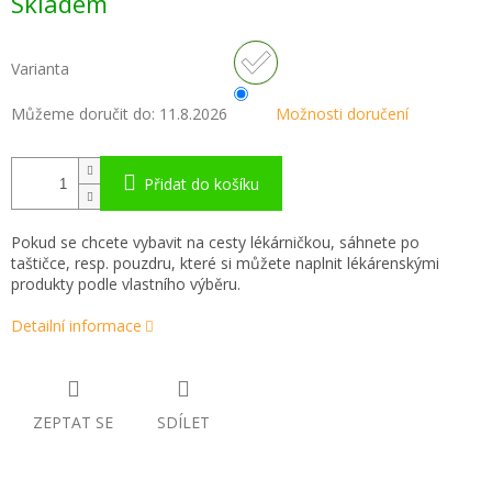
Skladem
cena:
Varianta
Můžeme doručit do:
11.8.2026
Možnosti doručení
Přidat do košíku
Pokud se chcete vybavit na cesty lékárničkou, sáhnete po
taštičce, resp. pouzdru, které si můžete naplnit lékárenskými
produkty podle vlastního výběru.
Detailní informace
ZEPTAT SE
SDÍLET