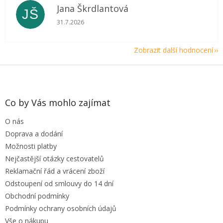
Jana Škrdlantová
JŠ
Hodnocení obchodu je 5 z 5 hvězdiček.
31.7.2026
Zobrazit další hodnocení
Z
á
p
a
Co by Vás mohlo zajímat
t
O nás
í
Doprava a dodání
Možnosti platby
Nejčastější otázky cestovatelů
Reklamační řád a vrácení zboží
Odstoupení od smlouvy do 14 dní
Obchodní podmínky
Podmínky ochrany osobních údajů
Vše o nákupu