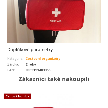
Doplňkové parametry
Kategorie
:
Cestovní organizéry
Záruka
:
2 roky
EAN
:
8809191483355
Zákazníci také nakoupili
Cenová bomba