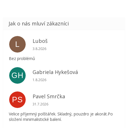
Luboš
L
Hodnocení obchodu je 5 z 5 hvězdiček.
3.8.2026
Bez problémů
Gabriela Hykešová
GH
Hodnocení obchodu je 5 z 5 hvězdiček.
1.8.2026
Pavel Smrčka
PS
Hodnocení obchodu je 5 z 5 hvězdiček.
31.7.2026
Velice příjemný polštářek. Skladný, pouzdro je akorát.Po
složení minimalistické balení.