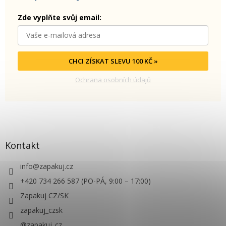
Zde vyplňte svůj email:
CHCI ZÍSKAT SLEVU 100 KČ »
Ochrana osobních údajů
Kontakt
info
@
zapakuj.cz
+420 734 266 587 (PO-PÁ, 9:00 – 17:00)
Zapakuj CZ/SK
zapakuj_czsk
@zapakuj_cz