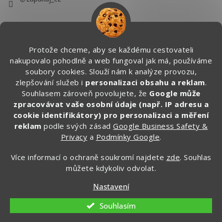
Protože chceme, aby se každému cestovateli
nakupovalo pohodlně a web fungoval jak má, používáme
soubory cookies. Slouží nám k analýze provozu,
zlepšování služeb i
personalizaci obsahu a reklam
.
Souhlasem zároveň povolujete, že
Google může
zpracovávat vaše osobní údaje (např. IP adresu a
cookie identifikátory) pro personalizaci a měření
reklam
podle svých zásad
Google Business Safety &
Privacy
a
Podmínky Google
.
Více informací o ochraně soukromí najdete
zde
. Souhlas
můžete kdykoliv odvolat.
Vytvořil Shoptet
Nastavení
Copyright 2026
Zapakuj.cz
. Všechna práva vyhrazena.
Souhlasím