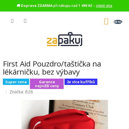
🚚
Doprava ZDARMA
při nákupu nad
1 499 Kč
–
zjistit více
Přejít
na
NÁKU
obsah
KOŠÍK
First Aid Pouzdro/taštička na
lékárničku, bez výbavy
Super cena
Garance
2x více kufříků
nejnižší ceny
Značka:
B2B