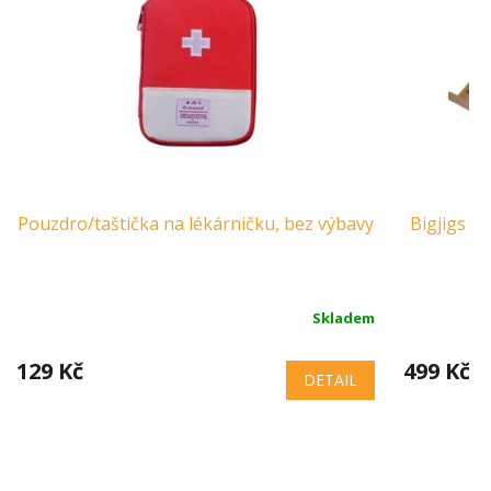
Pouzdro/taštička na lékárničku, bez výbavy
Bigjigs C
Skladem
129 Kč
499 Kč
DETAIL