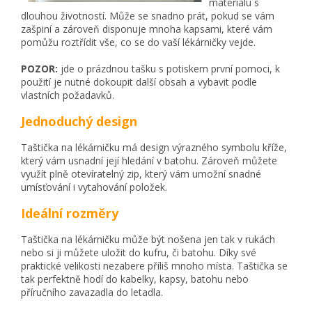
materiálu s
dlouhou životností. Může se snadno prát, pokud se vám
zašpiní a zároveň disponuje mnoha kapsami, které vám
pomůžu roztřídit vše, co se do vaší lékárničky vejde.
POZOR:
jde o prázdnou tašku s potiskem první pomoci, k
použití je nutné dokoupit další obsah a vybavit podle
vlastních požadavků.
Jednoduchý design
Taštička na lékárničku má design výrazného symbolu kříže,
který vám usnadní její hledání v batohu. Zároveň můžete
využít plně otevíratelný zip, který vám umožní snadné
umísťování i vytahování položek.
Ideální rozměry
Taštička na lékárničku může být nošena jen tak v rukách
nebo si ji můžete uložit do kufru, či batohu. Díky své
praktické velikosti nezabere příliš mnoho místa. Taštička se
tak perfektně hodí do kabelky, kapsy, batohu nebo
příručního zavazadla do letadla.