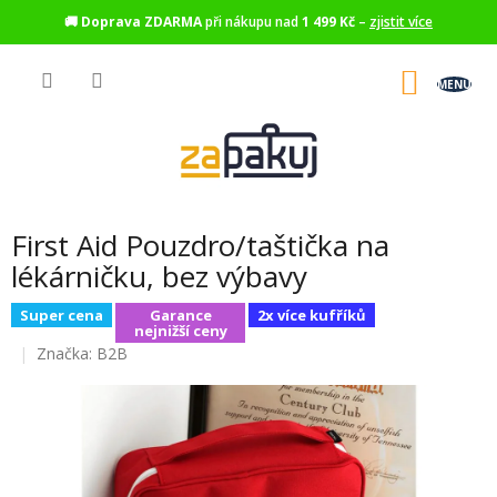
🚚
Doprava ZDARMA
při nákupu nad
1 499 Kč
–
zjistit více
Přejít
na
NÁKU
obsah
KOŠÍK
First Aid Pouzdro/taštička na
lékárničku, bez výbavy
Super cena
Garance
2x více kufříků
nejnižší ceny
Značka:
B2B