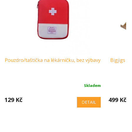
Pouzdro/taštička na lékárničku, bez výbavy
Bigjigs C
Skladem
129 Kč
499 Kč
DETAIL