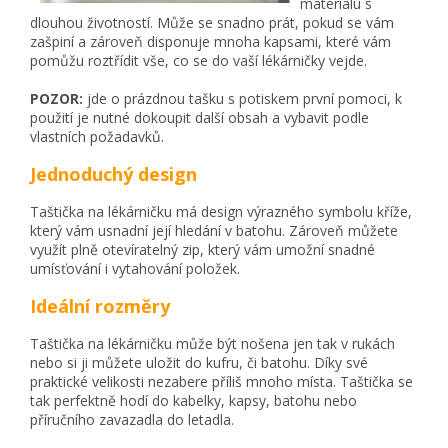
materiálu s
dlouhou životností. Může se snadno prát, pokud se vám
zašpiní a zároveň disponuje mnoha kapsami, které vám
pomůžu roztřídit vše, co se do vaší lékárničky vejde.
POZOR:
jde o prázdnou tašku s potiskem první pomoci, k
použití je nutné dokoupit další obsah a vybavit podle
vlastních požadavků.
Jednoduchý design
Taštička na lékárničku má design výrazného symbolu kříže,
který vám usnadní její hledání v batohu. Zároveň můžete
využít plně otevíratelný zip, který vám umožní snadné
umísťování i vytahování položek.
Ideální rozměry
Taštička na lékárničku může být nošena jen tak v rukách
nebo si ji můžete uložit do kufru, či batohu. Díky své
praktické velikosti nezabere příliš mnoho místa. Taštička se
tak perfektně hodí do kabelky, kapsy, batohu nebo
příručního zavazadla do letadla.