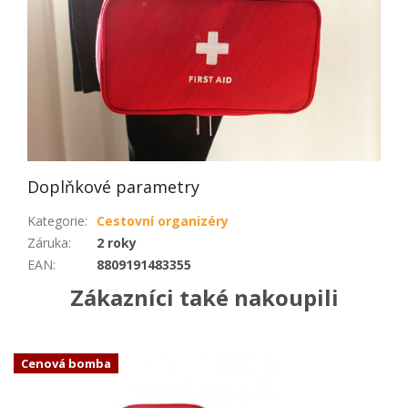
Doplňkové parametry
Kategorie
:
Cestovní organizéry
Záruka
:
2 roky
EAN
:
8809191483355
Zákazníci také nakoupili
Cenová bomba