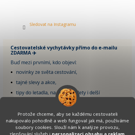
Sledovat na Instagramu
Cestovatelské vychytávky přímo do e-mailu
ZDARMA ✈️
Buď mezi prvními, kdo objeví:
novinky ze světa cestování,
tajné slevy a akce,
tipy do letadla, na krátké výlety i delší
dovolenou,
vychytávky, které sami testujeme na cestách.
Protože chceme, aby se každému cestovateli
nakupovalo pohodlně a web fungoval jak má, používáme
🎁 Po registraci získáte SLEVU 100 Kč
soubory cookies. Slouží nám k analýze provozu,
na první objednávku.
zlepšování služeb i
personalizaci obsahu a reklam
.