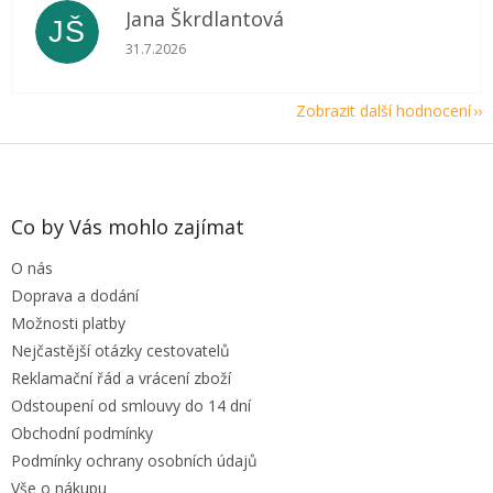
Jana Škrdlantová
JŠ
Hodnocení obchodu je 5 z 5 hvězdiček.
31.7.2026
Zobrazit další hodnocení
Z
á
p
a
Co by Vás mohlo zajímat
t
O nás
í
Doprava a dodání
Možnosti platby
Nejčastější otázky cestovatelů
Reklamační řád a vrácení zboží
Odstoupení od smlouvy do 14 dní
Obchodní podmínky
Podmínky ochrany osobních údajů
Vše o nákupu