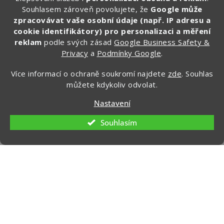
Souhlasem zároveň povolujete, že
Google může
Zde vyplňte svůj email:
zpracovávat vaše osobní údaje (např. IP adresu a
cookie identifikátory) pro personalizaci a měření
reklam
podle svých zásad
Google Business Safety &
Privacy
a
Podmínky Google
.
CHCI ZÍSKAT SLEVU 100 KČ »
Více informací o ochraně soukromí najdete
zde
. Souhlas
Ochrana osobních údajů
můžete kdykoliv odvolat.
Nastavení
Souhlasím
Kontakt
info
@
zapakuj.cz
+420 734 266 587 (PO-PÁ, 9:00 – 17:00)
Zapakuj CZ/SK
zapakuj_czsk
@zapakuj_cz