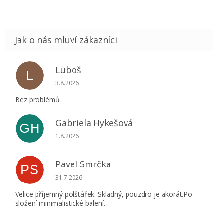
Luboš
L
Hodnocení obchodu je 5 z 5 hvězdiček.
3.8.2026
Bez problémů
Gabriela Hykešová
GH
Hodnocení obchodu je 5 z 5 hvězdiček.
1.8.2026
Pavel Smrčka
PS
Hodnocení obchodu je 5 z 5 hvězdiček.
31.7.2026
Velice příjemný polštářek. Skladný, pouzdro je akorát.Po
složení minimalistické balení.