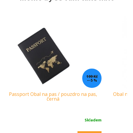
199 Kč
–-5 %
Passport Obal na pas / pouzdro na pas,
Obal na 
černá
Skladem