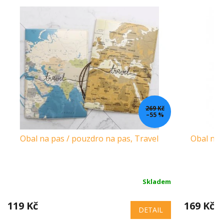
269 Kč
–55 %
Obal na pas / pouzdro na pas, Travel
Obal na 
Skladem
119 Kč
169 Kč
DETAIL