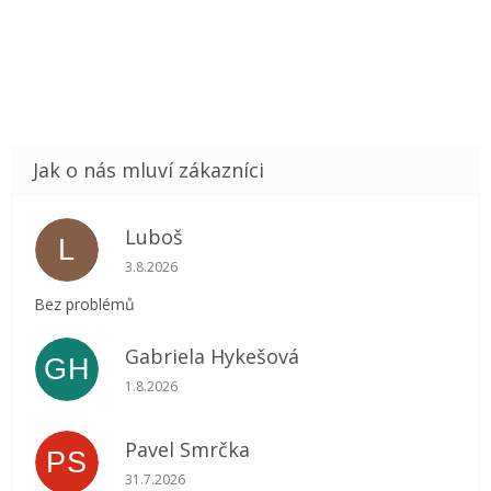
Luboš
L
Hodnocení obchodu je 5 z 5 hvězdiček.
3.8.2026
Bez problémů
Gabriela Hykešová
GH
Hodnocení obchodu je 5 z 5 hvězdiček.
1.8.2026
Pavel Smrčka
PS
Hodnocení obchodu je 5 z 5 hvězdiček.
31.7.2026