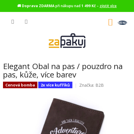
🚚
Doprava ZDARMA
při nákupu nad
1 499 Kč
–
zjistit více
Přejít
na
NÁKU
obsah
KOŠÍK
Elegant Obal na pas / pouzdro na
pas, kůže, více barev
Značka:
B2B
Cenová bomba
2x více kufříků