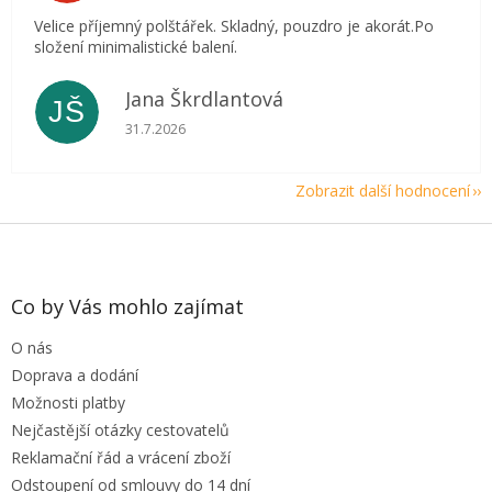
Velice příjemný polštářek. Skladný, pouzdro je akorát.Po
složení minimalistické balení.
Jana Škrdlantová
JŠ
Hodnocení obchodu je 5 z 5 hvězdiček.
31.7.2026
Zobrazit další hodnocení
Z
á
p
a
Co by Vás mohlo zajímat
t
O nás
í
Doprava a dodání
Možnosti platby
Nejčastější otázky cestovatelů
Reklamační řád a vrácení zboží
Odstoupení od smlouvy do 14 dní