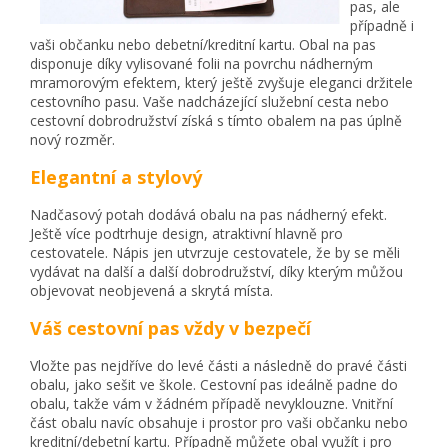
pas, ale
případně i
vaši občanku nebo debetní/kreditní kartu. Obal na pas
disponuje díky vylisované folii na povrchu nádherným
mramorovým efektem, který ještě zvyšuje eleganci držitele
cestovního pasu. Vaše nadcházející služební cesta nebo
cestovní dobrodružství získá s tímto obalem na pas úplně
nový rozměr.
Elegantní a stylový
Nadčasový potah dodává obalu na pas nádherný efekt.
Ještě více podtrhuje design, atraktivní hlavně pro
cestovatele. Nápis jen utvrzuje cestovatele, že by se měli
vydávat na další a další dobrodružství, díky kterým můžou
objevovat neobjevená a skrytá místa.
Váš cestovní pas vždy v bezpečí
Vložte pas nejdříve do levé části a následně do pravé části
obalu, jako sešit ve škole. Cestovní pas ideálně padne do
obalu, takže vám v žádném případě nevyklouzne. Vnitřní
část obalu navíc obsahuje i prostor pro vaši občanku nebo
kreditní/debetní kartu. Případně můžete obal využít i pro