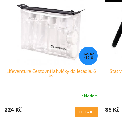
249 Kč
–10 %
Lifeventure Cestovní lahvičky do letadla, 6
Stativ c
ks
Skladem
224 Kč
86 Kč
DETAIL