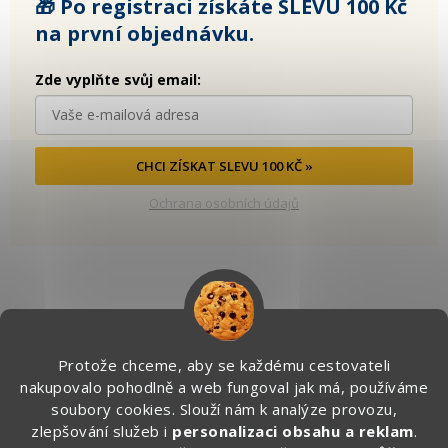
🎁 Po registraci získáte SLEVU 100 Kč
na první objednávku.
Zde vyplňte svůj email:
CHCI ZÍSKAT SLEVU 100 KČ »
Ochrana osobních údajů
Kontakt
Protože chceme, aby se každému cestovateli
info
@
zapakuj.cz
nakupovalo pohodlně a web fungoval jak má, používáme
+420 734 266 587 (PO-PÁ, 9:00 – 17:00)
soubory cookies. Slouží nám k analýze provozu,
zlepšování služeb i
personalizaci obsahu a reklam
.
Zapakuj CZ/SK