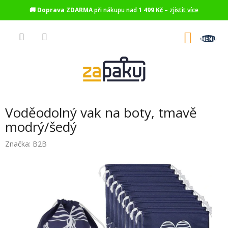
🚚
Doprava ZDARMA
při nákupu nad
1 499 Kč
–
zjistit více
Přejít
na
NÁKU
obsah
KOŠÍK
Voděodolný vak na boty, tmavě
modrý/šedý
Značka:
B2B