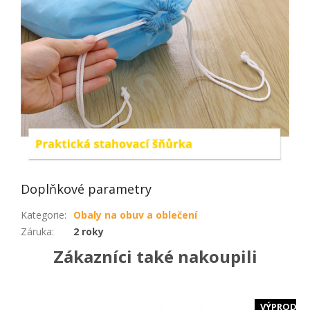
Doplňkové parametry
Kategorie
:
Obaly na obuv a oblečení
Záruka
:
2 roky
Zákazníci také nakoupili
VÝPRODEJ