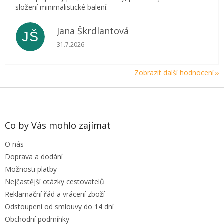
složení minimalistické balení.
Jana Škrdlantová
JŠ
Hodnocení obchodu je 5 z 5 hvězdiček.
31.7.2026
Zobrazit další hodnocení
Z
á
p
a
Co by Vás mohlo zajímat
t
O nás
í
Doprava a dodání
Možnosti platby
Nejčastější otázky cestovatelů
Reklamační řád a vrácení zboží
Odstoupení od smlouvy do 14 dní
Obchodní podmínky