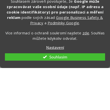
Souhlasem zároveň povolujete, že
Google může
zapakuj_czsk
zpracovávat vaše osobní údaje (např. IP adresu a
@zapakuj_cz
cookie identifikátory) pro personalizaci a měření
reklam
podle svých zásad
Google Business Safety &
Privacy
a
Podmínky Google
.
Více informací o ochraně soukromí najdete
zde
. Souhlas
můžete kdykoliv odvolat.
Nastavení
Souhlasím
Vytvořil Shoptet