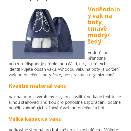
Voděodoln
ý vak na
boty,
tmavě
modrý/
šedý
Vodotěsné
přenosné
pouzdro disponuje průhlednou částí, díky které rychle
identifikujete obsah vaku. Výhodou vaku na boty je udržení
vašeho oblečení i boty čisté, bez prachu a organizované.
Kvalitní materiál vaku
Vak na boty je vyrobený z vysoce kvalitní netkané textilie se
silnou stahovací šňůrkou pro pohodlné uspořádání, odolné
použití zabraňující zašpinění vašeho oblečení a bot.
Velká kapacita vaku
Velikost je vhodná pro boty až do velikosti 40 cm. Můžete