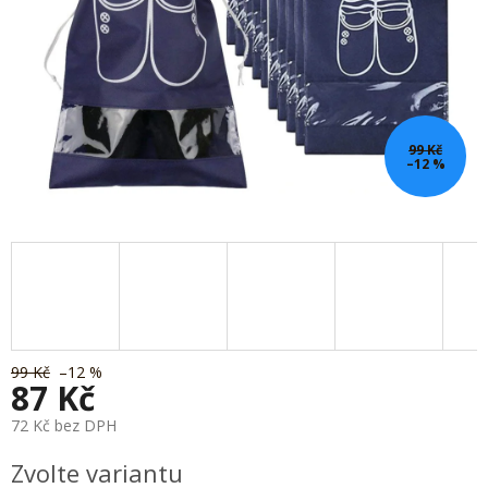
99 Kč
–12 %
99 Kč
–12 %
87 Kč
72 Kč bez DPH
Měrná
Zvolte variantu
cena: