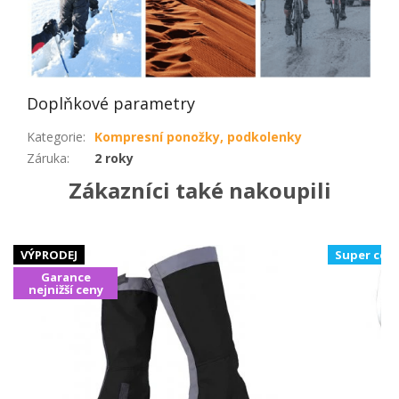
Doplňkové parametry
Kategorie
:
Kompresní ponožky, podkolenky
Záruka
:
2 roky
Zákazníci také nakoupili
VÝPRODEJ
Super cen
Garance
nejnižší ceny