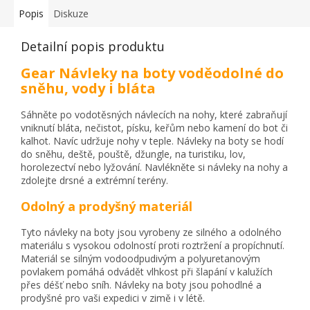
Popis
Diskuze
Detailní popis produktu
Gear Návleky na boty voděodolné do
sněhu, vody i bláta
Sáhněte po vodotěsných návlecích na nohy, které zabraňují
vniknutí bláta, nečistot, písku, keřům nebo kamení do bot či
kalhot. Navíc udržuje nohy v teple. Návleky na boty se hodí
do sněhu, deště, pouště, džungle, na turistiku, lov,
horolezectví nebo lyžování. Navlékněte si návleky na nohy a
zdolejte drsné a extrémní terény.
Odolný a prodyšný materiál
Tyto návleky na boty jsou vyrobeny ze silného a odolného
materiálu s vysokou odolností proti roztržení a propíchnutí.
Materiál se silným vodoodpudivým a polyuretanovým
povlakem pomáhá odvádět vlhkost při šlapání v kalužích
přes déšť nebo sníh. Návleky na boty jsou pohodlné a
prodyšné pro vaši expedici v zimě i v létě.