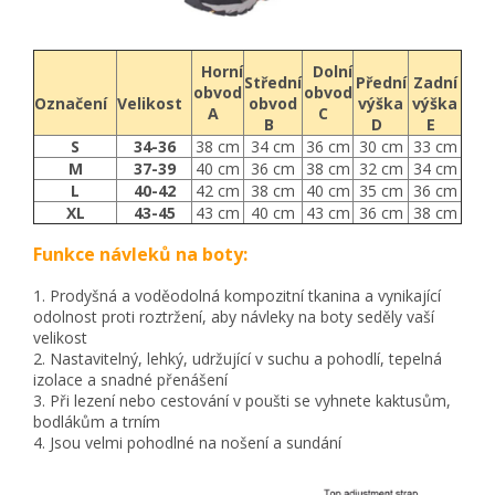
Horní
Dolní
Střední
Přední
Zadní
obvod
obvod
Označení
Velikost
obvod
výška
výška
A
C
B
D
E
S
34-36
38 cm
34 cm
36 cm
30 cm
33 cm
M
37-39
40 cm
36 cm
38 cm
32 cm
34 cm
L
40-42
42 cm
38 cm
40 cm
35 cm
36 cm
XL
43-45
43 cm
40 cm
43 cm
36 cm
38 cm
Funkce návleků na boty:
1. Prodyšná a voděodolná kompozitní tkanina a vynikající
odolnost proti roztržení, aby návleky na boty seděly vaší
velikost
2. Nastavitelný, lehký, udržující v suchu a pohodlí, tepelná
izolace a snadné přenášení
3. Při lezení nebo cestování v poušti se vyhnete kaktusům,
bodlákům a trním
4. Jsou velmi pohodlné na nošení a sundání