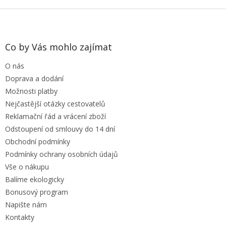
Z
á
p
a
Co by Vás mohlo zajímat
t
O nás
í
Doprava a dodání
Možnosti platby
Nejčastější otázky cestovatelů
Reklamační řád a vrácení zboží
Odstoupení od smlouvy do 14 dní
Obchodní podmínky
Podmínky ochrany osobních údajů
Vše o nákupu
Balíme ekologicky
Bonusový program
Napište nám
Kontakty