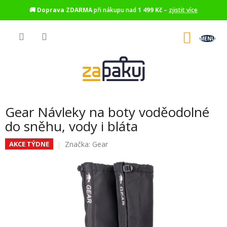
🚚
Doprava ZDARMA
při nákupu nad
1 499 Kč
–
zjistit více
Přejít
na
NÁKU
obsah
KOŠÍK
Gear Návleky na boty voděodolné
do sněhu, vody i bláta
Značka:
Gear
AKCE TÝDNE