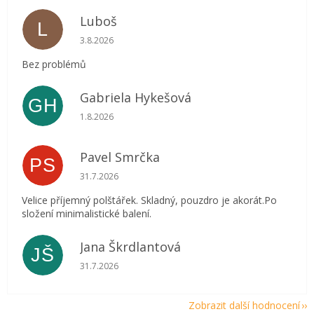
Luboš
L
Hodnocení obchodu je 5 z 5 hvězdiček.
3.8.2026
Bez problémů
Gabriela Hykešová
GH
Hodnocení obchodu je 5 z 5 hvězdiček.
1.8.2026
Pavel Smrčka
PS
Hodnocení obchodu je 5 z 5 hvězdiček.
31.7.2026
Velice příjemný polštářek. Skladný, pouzdro je akorát.Po
složení minimalistické balení.
Jana Škrdlantová
JŠ
Hodnocení obchodu je 5 z 5 hvězdiček.
31.7.2026
Zobrazit další hodnocení