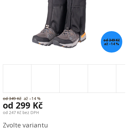
od 349 Kč
až –14 %
od 349 Kč
až –14 %
od
299 Kč
od
247 Kč
bez DPH
Měrná
Zvolte variantu
cena: