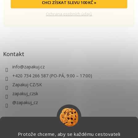
CHCI ZÍSKAT SLEVU 100 KČ »
Ochrana osobních údajů
Kontakt
info
@
zapakuj.cz
+420 734 266 587 (PO-PÁ, 9:00 – 17:00)
Zapakuj CZ/SK
zapakuj_czsk
@zapakuj_cz
Protože chceme, aby se každému cestovateli