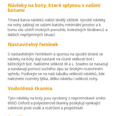
Návleky na boty, které splynou s vašimi
botami
Tmavá barva návleků nabízí skvělý zážitek. Vysoké návleky
na nohy zabírají ve vašem batohu minimální prostor a k
tomu vás ušetří mokrých ponožek, bolestivých škrábanců a
dalších nepříjemných situací.
Nastavitelný řemínek
S nastavitelným řemínkem a sponou na spodní straně se
návleky na boty dají nastavit na různé velikosti bot i
běžeckých bot. Nabízíme velikost M a L. Snadno se nasazují
a sundavají pomocí suchého zipu se širokým rozevřením
vpředu. Podívejte se na naši tabulku velikostí návleků, kde
naleznete rozměry lýtka, délku návleku i velikost nohy.
Vodotěsná tkanina
Tyto návleky na boty jsou vyrobeny z nepromokavé směsi
600D Oxford a polyesterové tkaniny poskytují vynikající
odolnost proti vodě a roztržení a propíchnutí.