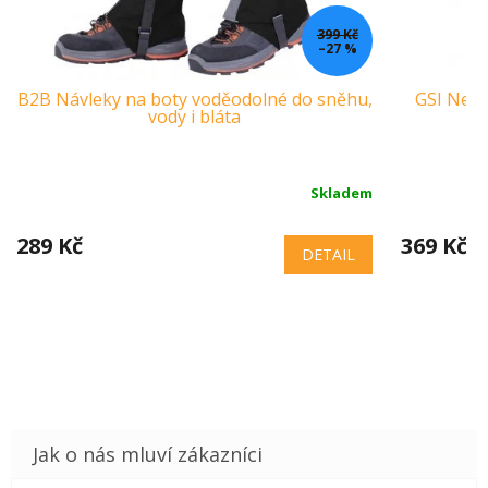
399 Kč
–27 %
B2B Návleky na boty voděodolné do sněhu,
GSI Nere
vody i bláta
Skladem
289 Kč
369 Kč
DETAIL