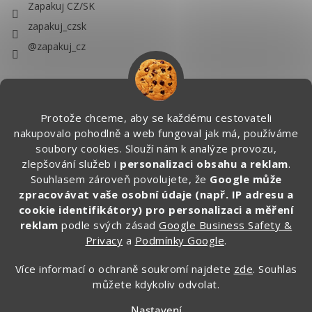
Zapakuj CZ/SK
zapakuj_czsk
@zapakuj_cz
Protože chceme, aby se každému cestovateli
nakupovalo pohodlně a web fungoval jak má, používáme
soubory cookies. Slouží nám k analýze provozu,
zlepšování služeb i
personalizaci obsahu a reklam
.
Souhlasem zároveň povolujete, že
Google může
zpracovávat vaše osobní údaje (např. IP adresu a
cookie identifikátory) pro personalizaci a měření
reklam
podle svých zásad
Google Business Safety &
Privacy
a
Podmínky Google
.
Více informací o ochraně soukromí najdete
zde
. Souhlas
můžete kdykoliv odvolat.
Vytvořil Shoptet
Nastavení