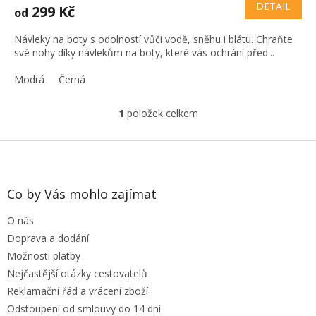
DETAIL
299 Kč
od
Návleky na boty s odolností vůči vodě, sněhu i blátu. Chraňte
své nohy díky návlekům na boty, které vás ochrání před...
Modrá
Černá
1
položek celkem
O
v
l
Z
á
á
d
p
a
a
Co by Vás mohlo zajímat
c
t
í
O nás
í
p
r
Doprava a dodání
v
Možnosti platby
k
Nejčastější otázky cestovatelů
y
Reklamační řád a vrácení zboží
v
ý
Odstoupení od smlouvy do 14 dní