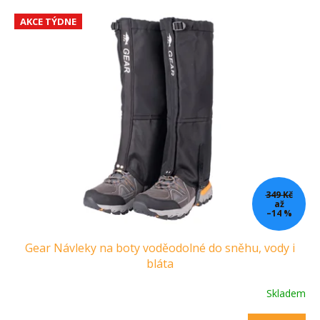
í
V
p
AKCE TÝDNE
ý
r
p
o
i
d
s
u
p
k
r
t
o
ů
d
u
k
t
349 Kč
ů
až
–14 %
Gear Návleky na boty voděodolné do sněhu, vody i
bláta
Skladem