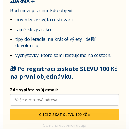
ZDARMA ✈️
Buď mezi prvními, kdo objeví:
novinky ze světa cestování,
tajné slevy a akce,
tipy do letadla, na krátké výlety i delší
dovolenou,
vychytávky, které sami testujeme na cestách.
🎁 Po registraci získáte SLEVU 100 Kč
na první objednávku.
Zde vyplňte svůj email:
CHCI ZÍSKAT SLEVU 100 KČ »
Ochrana osobních údajů