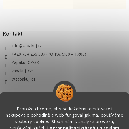
Kontakt
info
@
zapakuj.cz
+420 734 266 587 (PO-PÁ, 9:00 – 17:00)
Zapakuj CZ/SK
zapakuj_czsk
@zapakuj_cz
Protože chceme, aby se každému cestovateli
nakupovalo pohodlně a web fungoval jak má, používáme
soubory cookies. Slouží nám k analýze provozu,
zlepšování služeb i
personalizaci obsahu a reklam
.