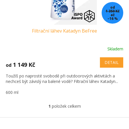
t
od
ů
1 350 Kč
až
–16 %
Filtrační láhev Katadyn BeFree
Skladem
DETAIL
1 149 Kč
od
Toužíš po naprosté svobodě při outdoorových aktivitách a
nechceš být závislý na balené vodě? Filtrační láhev Katadyn...
600 ml
1
položek celkem
O
v
l
Z
á
á