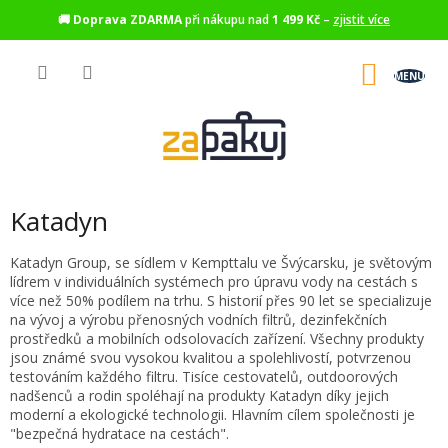
🚚
Doprava ZDARMA
při nákupu nad
1 499 Kč
–
zjistit více
Přejít
na
NÁKU
obsah
KOŠÍK
Katadyn
Katadyn Group, se sídlem v Kempttalu ve Švýcarsku, je světovým
lídrem v individuálních systémech pro úpravu vody na cestách s
více než 50% podílem na trhu. S historií přes 90 let se specializuje
na vývoj a výrobu přenosných vodních filtrů, dezinfekčních
prostředků a mobilních odsolovacích zařízení. Všechny produkty
jsou známé svou vysokou kvalitou a spolehlivostí, potvrzenou
testováním každého filtru. Tisíce cestovatelů, outdoorových
nadšenců a rodin spoléhají na produkty Katadyn díky jejich
moderní a ekologické technologii. Hlavním cílem společnosti je
"bezpečná hydratace na cestách".