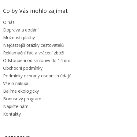
d
p
a
a
Co by Vás mohlo zajímat
c
t
í
O nás
í
p
r
Doprava a dodání
v
Možnosti platby
k
Nejčastější otázky cestovatelů
y
Reklamační řád a vrácení zboží
v
ý
Odstoupení od smlouvy do 14 dní
p
Obchodní podmínky
i
Podmínky ochrany osobních údajů
s
u
Vše o nákupu
Balíme ekologicky
Bonusový program
Napište nám
Kontakty