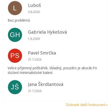
Luboš
L
Hodnocení obchodu je 5 z 5 hvězdiček.
3.8.2026
Bez problémů
Gabriela Hykešová
GH
Hodnocení obchodu je 5 z 5 hvězdiček.
1.8.2026
Pavel Smrčka
PS
Hodnocení obchodu je 5 z 5 hvězdiček.
31.7.2026
Velice příjemný polštářek. Skladný, pouzdro je akorát.Po
složení minimalistické balení.
Jana Škrdlantová
JŠ
Hodnocení obchodu je 5 z 5 hvězdiček.
31.7.2026
Zobrazit další hodnocení