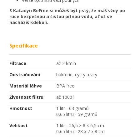
Verze 0,65 litru váží pouhých
S Katadyn BeFree si můžeš být jistý, že máš vždy po
ruce bezpečnou a čistou pitnou vodu, ať už se
nacházíš kdekoli.
Specifikace
Filtrace
až 2 l/min
Odstraňování
bakterie, cysty a viry
Materiál láhve
BPA free
Životnost filtru
až 1000 l
Hmotnost
1 litr - 63 gramů
0,65 litru - 59 gramů
Velikost
1 litr - 26,5 × 8 × 6,5 cm
0,65 litru - 28 x 7 x 8 cm