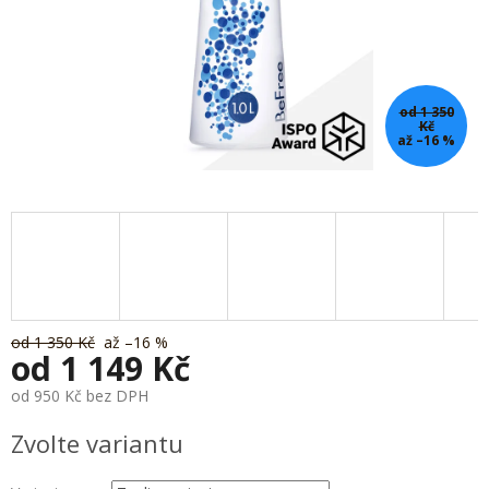
od 1 350
Kč
až –16 %
od 1 350 Kč
až –16 %
od
1 149 Kč
od
950 Kč
bez DPH
Měrná
Zvolte variantu
cena: