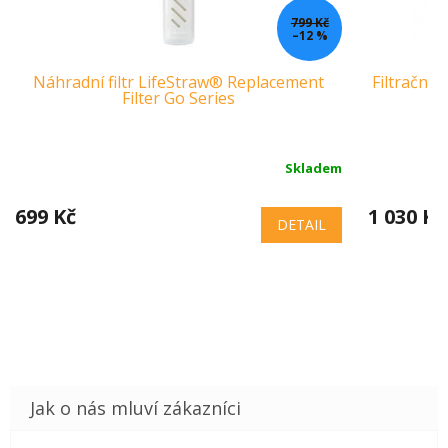
799 Kč
–12 %
Náhradní filtr LifeStraw® Replacement
Filtrační 
Filter Go Series
Skladem
699 Kč
1 030 Kč
DETAIL