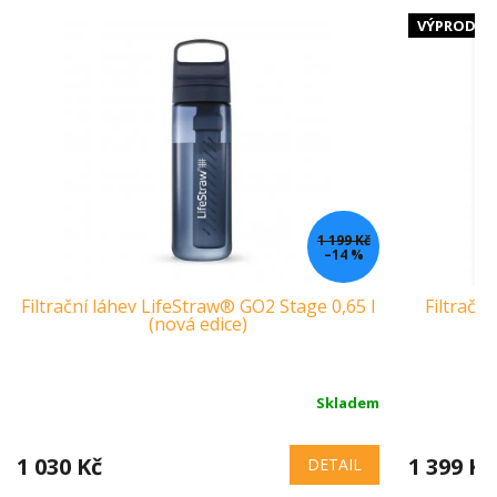
VÝPRODEJ
1 199 Kč
–14 %
Filtrační láhev LifeStraw® GO2 Stage 0,65 l
Filtračn
(nová edice)
Skladem
1 030 Kč
1 399 Kč
DETAIL