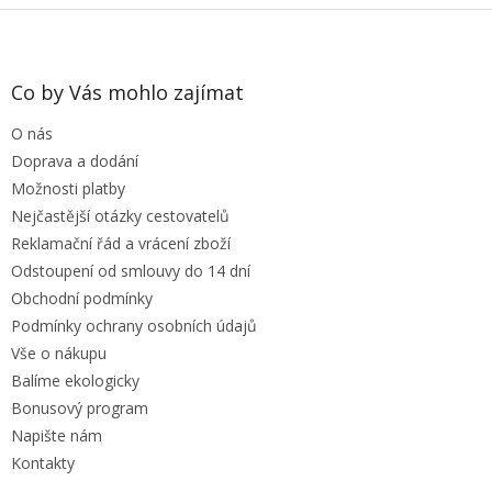
Z
á
p
a
Co by Vás mohlo zajímat
t
O nás
í
Doprava a dodání
Možnosti platby
Nejčastější otázky cestovatelů
Reklamační řád a vrácení zboží
Odstoupení od smlouvy do 14 dní
Obchodní podmínky
Podmínky ochrany osobních údajů
Vše o nákupu
Balíme ekologicky
Bonusový program
Napište nám
Kontakty