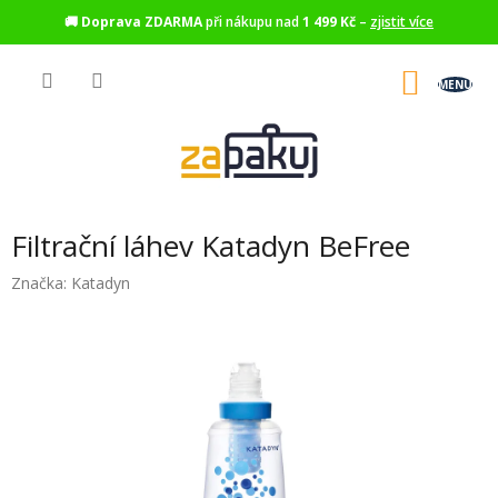
🚚
Doprava ZDARMA
při nákupu nad
1 499 Kč
–
zjistit více
Přejít
na
NÁKU
obsah
KOŠÍK
Filtrační láhev Katadyn BeFree
Značka:
Katadyn