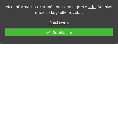
Více informací o ochraně soukromí najdete
zde
. Souhlas
Ochrana osobních údajů
můžete kdykoliv odvolat.
Nastavení
Souhlasím
Kontakt
info
@
zapakuj.cz
+420 734 266 587 (PO-PÁ, 9:00 – 17:00)
Zapakuj CZ/SK
zapakuj_czsk
@zapakuj_cz