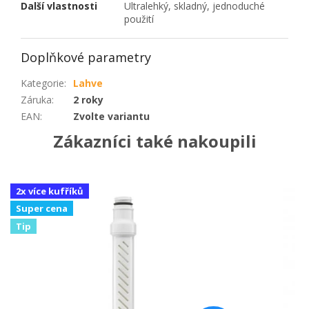
Další vlastnosti
Ultralehký, skladný, jednoduché
použití
Doplňkové parametry
Kategorie
:
Lahve
Záruka
:
2 roky
EAN
:
Zvolte variantu
Zákazníci také nakoupili
2x více kufříků
Super cena
Tip