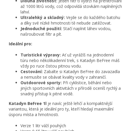
Dlouhá životnost:
Jeden filtr ti vydrží na přefiltrování
až 1000 litrů vody,
což odpovídá stovkám naplněných
lahví.
Ultralehký a skladný:
Vejde se do každého batohu
a díky své nízké hmotnosti tě nebude zatěžovat.
Jednoduché použití:
Stačí naplnit láhev vodou,
našroubovat filtr a pít.
Ideální pro:
Turistické výpravy:
Ať už vyrážíš na jednodenní
túru nebo několikadenní trek,
s Katadyn BeFree máš
vždy po ruce čistou pitnou vodu.
Cestování:
Zabalte si Katadyn BeFree do zavazadla
a nemusíte se obávat kvality vody v zahraničí.
Outdoorové sporty:
Při cyklistice,
běhání nebo
jiných sportovních aktivitách v přírodě oceníš rychlý a
snadný přístup k pitné vodě.
Katadyn BeFree 1l
je navíc ještě lehčí a kompaktnější
variantou,
která je ideální pro ty,
kteří hledají maximální
úsporu místa a hmotnosti.
Verze 1 litr váží pouhých