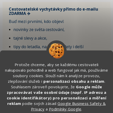
Cestovatelské vychytávky přímo do e-mailu
ZDARMA ✈️
Buď mezi prvními, kdo objeví:
novinky ze světa cestování,
tajné slevy a akce,
tipy do letadla, na krátké výlety i delší
dovolenou,
vychytávky, které sami testujeme na cestách.
Protože chceme, aby se každému cestovateli
nakupovalo pohodlně a web fungoval jak má, používáme
🎁 Po registraci získáte SLEVU 100 Kč
soubory cookies. Slouží nám k analýze provozu,
na první objednávku.
zlepšování služeb i
personalizaci obsahu a reklam
.
Souhlasem zároveň povolujete, že
Google může
Zde vyplňte svůj email:
zpracovávat vaše osobní údaje (např. IP adresu a
cookie identifikátory) pro personalizaci a měření
reklam
podle svých zásad
Google Business Safety &
Privacy
a
Podmínky Google
.
CHCI ZÍSKAT SLEVU 100 KČ »