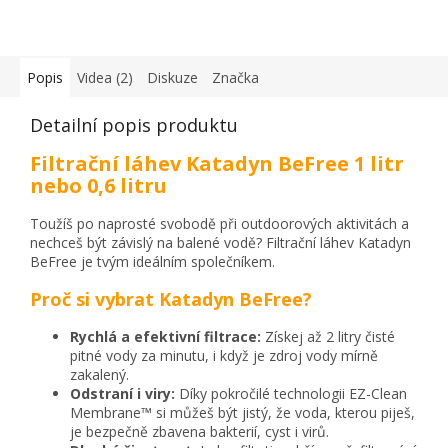
Popis
Videa (2)
Diskuze
Značka
Detailní popis produktu
Filtrační láhev Katadyn BeFree 1 litr
nebo 0,6 litru
Toužíš po naprosté svobodě při outdoorových aktivitách a
nechceš být závislý na balené vodě?
Filtrační láhev Katadyn
BeFree je tvým ideálním společníkem.
Proč si vybrat Katadyn BeFree?
Rychlá a efektivní filtrace:
Získej až 2 litry čisté
pitné vody za minutu,
i když je zdroj vody mírně
zakalený.
Odstraní i viry:
Díky pokročilé technologii EZ-Clean
Membrane™ si můžeš být jistý,
že voda,
kterou piješ,
je bezpečně zbavena bakterií,
cyst i virů.