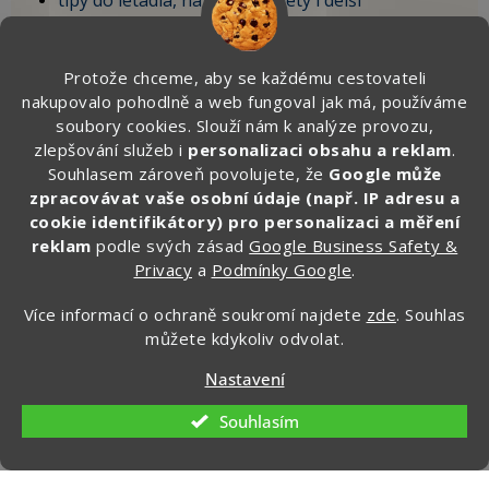
tipy do letadla, na krátké výlety i delší
dovolenou,
vychytávky, které sami testujeme na cestách.
Protože chceme, aby se každému cestovateli
nakupovalo pohodlně a web fungoval jak má, používáme
🎁 Po registraci získáte SLEVU 100 Kč
soubory cookies. Slouží nám k analýze provozu,
na první objednávku.
zlepšování služeb i
personalizaci obsahu a reklam
.
Souhlasem zároveň povolujete, že
Google může
Zde vyplňte svůj email:
zpracovávat vaše osobní údaje (např. IP adresu a
cookie identifikátory) pro personalizaci a měření
reklam
podle svých zásad
Google Business Safety &
Privacy
a
Podmínky Google
.
CHCI ZÍSKAT SLEVU 100 KČ »
Více informací o ochraně soukromí najdete
zde
. Souhlas
Ochrana osobních údajů
můžete kdykoliv odvolat.
Nastavení
Souhlasím
Kontakt