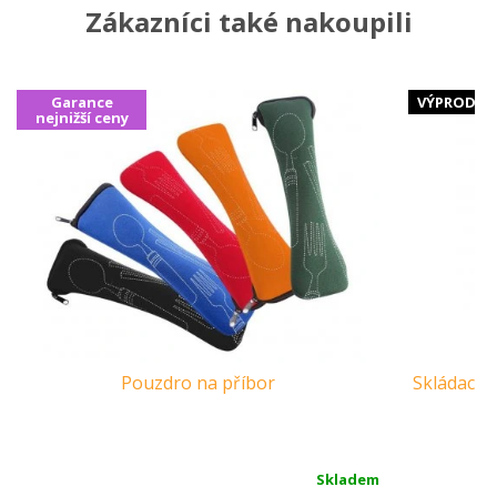
Zákazníci také nakoupili
Garance
VÝPRODEJ
nejnižší ceny
Pouzdro na příbor
Skládací l
Ca
Skladem