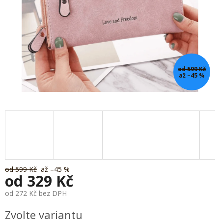
od 599 Kč
až –45 %
od 599 Kč
až –45 %
od
329 Kč
od
272 Kč
bez DPH
Měrná
Zvolte variantu
cena: