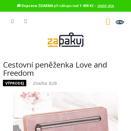
🚚
Doprava ZDARMA
při nákupu nad
1 499 Kč
–
zjistit více
Přejít
na
NÁKU
obsah
KOŠÍK
Cestovní peněženka Love and
Freedom
Značka:
B2B
VÝPRODEJ