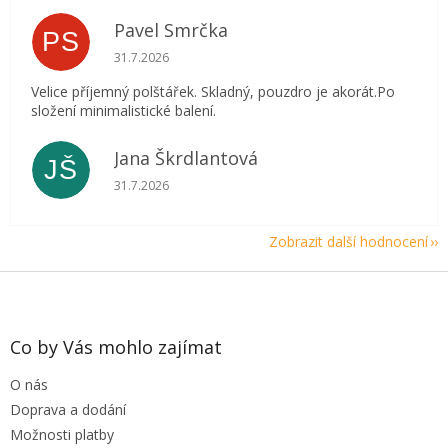
Pavel Smrčka
PS
Hodnocení obchodu je 5 z 5 hvězdiček.
31.7.2026
Velice příjemný polštářek. Skladný, pouzdro je akorát.Po
složení minimalistické balení.
Jana Škrdlantová
JŠ
Hodnocení obchodu je 5 z 5 hvězdiček.
31.7.2026
Zobrazit další hodnocení
Z
á
p
a
Co by Vás mohlo zajímat
t
O nás
í
Doprava a dodání
Možnosti platby