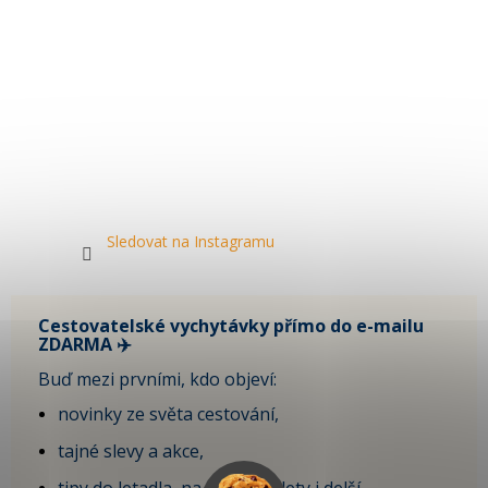
Sledovat na Instagramu
Cestovatelské vychytávky přímo do e-mailu
ZDARMA ✈️
Buď mezi prvními, kdo objeví:
novinky ze světa cestování,
tajné slevy a akce,