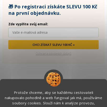
🎁 Po registraci získáte SLEVU 100 Kč
na první objednávku.
Zde vyplňte svůj email:
CHCI ZÍSKAT SLEVU 100 KČ »
Ochrana osobních údajů
Kontakt
Protože chceme, aby se každému cestovateli
info
@
zapakuj.cz
nakupovalo pohodlně a web fungoval jak má, používáme
+420 734 266 587 (PO-PÁ, 9:00 – 17:00)
soubory cookies. Slouží nám k analýze provozu,