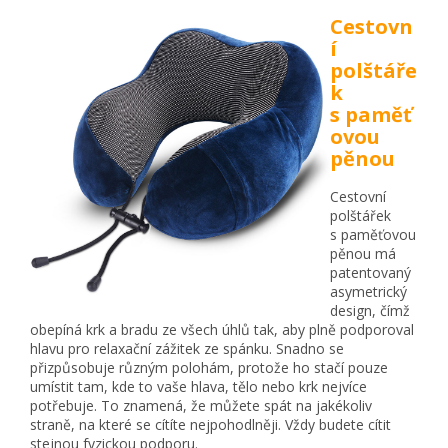
Cestovn
í
polštáře
k
s paměť
ovou
pěnou
Cestovní
polštářek
s paměťovou
pěnou má
patentovaný
asymetrický
design, čímž
obepíná krk a bradu ze všech úhlů tak, aby plně podporoval
hlavu pro relaxační zážitek ze spánku. Snadno se
přizpůsobuje různým polohám, protože ho stačí pouze
umístit tam, kde to vaše hlava, tělo nebo krk nejvíce
potřebuje. To znamená, že můžete spát na jakékoliv
straně, na které se cítíte nejpohodlněji. Vždy budete cítit
stejnou fyzickou podporu.