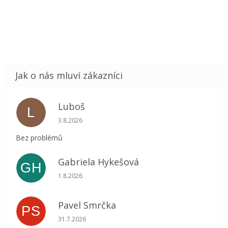
Luboš
L
Hodnocení obchodu je 5 z 5 hvězdiček.
3.8.2026
Bez problémů
Gabriela Hykešová
GH
Hodnocení obchodu je 5 z 5 hvězdiček.
1.8.2026
Pavel Smrčka
PS
Hodnocení obchodu je 5 z 5 hvězdiček.
31.7.2026