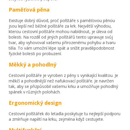
Paměťová pěna
Existuje dobrý důvod, proč polštáře s paměťovou pěnou
jsou lepší než běžné polštáře za krk. Největší výhodou,
kterou cestovní polštáře mohou nabídnout, je úleva od
bolesti. Na rozdíl od jiných polštářů tento upravuje svůj
tvar, aby vyhovoval vašemu přirozenému pohybu a tvaru
těla. To vám umožní lépe spát a snížit pravděpodobnost
fyzické bolesti po probuzení.
Měkký a pohodlný
Cestovní polštáře je vyroben z pěny s vynikající kvalitou. Je
měkčí a pohodlnější než nafukovací polštáře. Je navržen
tak, aby se přizpůsobil vašemu krku a umožňuje pohodlný
spánek v různých polohách.
Ergonomický design
Cestovní polštářek do letadla poskytuje tu nejlepší podporu
a zmírňuje napětí na krku, zejména když cestujete.
Multifunkční