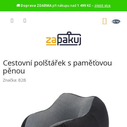
🚚
Doprava ZDARMA
při nákupu nad
1 499 Kč
–
zjistit více
Přejít
na
NÁKU
obsah
KOŠÍK
Cestovní polštářek s paměťovou
pěnou
Značka:
B2B