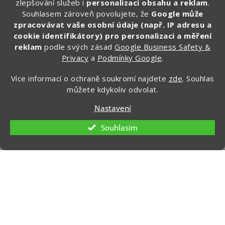
zlepšování služeb i
personalizaci obsahu a reklam
.
Zapakuj CZ/SK
Souhlasem zároveň povolujete, že
Google může
zapakuj_czsk
zpracovávat vaše osobní údaje (např. IP adresu a
@zapakuj_cz
cookie identifikátory) pro personalizaci a měření
reklam
podle svých zásad
Google Business Safety &
Privacy
a
Podmínky Google
.
Více informací o ochraně soukromí najdete
zde
. Souhlas
můžete kdykoliv odvolat.
Nastavení
Souhlasím
Vytvořil Shoptet