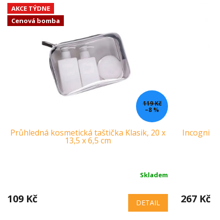
AKCE TÝDNE
Cenová bomba
119 Kč
–8 %
Průhledná kosmetická taštička Klasik, 20 x
Incognito 
13,5 x 6,5 cm
s
Skladem
109 Kč
267 Kč
DETAIL