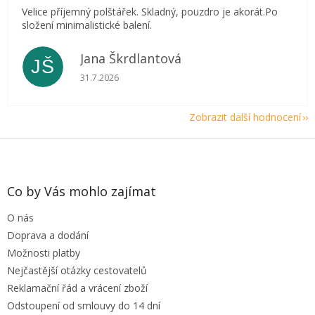
Velice příjemný polštářek. Skladný, pouzdro je akorát.Po
složení minimalistické balení.
Jana Škrdlantová
JŠ
Hodnocení obchodu je 5 z 5 hvězdiček.
31.7.2026
Zobrazit další hodnocení
Z
á
p
a
Co by Vás mohlo zajímat
t
O nás
í
Doprava a dodání
Možnosti platby
Nejčastější otázky cestovatelů
Reklamační řád a vrácení zboží
Odstoupení od smlouvy do 14 dní