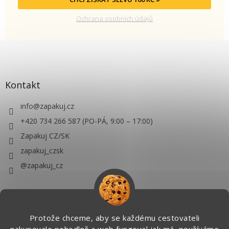
Ochrana osobních údajů
Kontakt
info
@
zapakuj.cz
+420 734 266 587 (PO-PÁ, 9:00 – 17:00)
Zapakuj CZ/SK
zapakuj_czsk
@zapakuj_cz
Protože chceme, aby se každému cestovateli