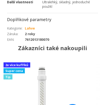
Další vlastnosti
Ultralehký, skladný, jednoduché
použití
Doplňkové parametry
Kategorie
:
Lahve
Záruka
:
2 roky
EAN
:
7612013180070
Zákazníci také nakoupili
2x více kufříků
Super cena
Tip