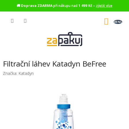
🚚
Doprava ZDARMA
při nákupu nad
1 499 Kč
–
zjistit více
Přejít
na
NÁKU
obsah
KOŠÍK
Filtrační láhev Katadyn BeFree
Značka:
Katadyn