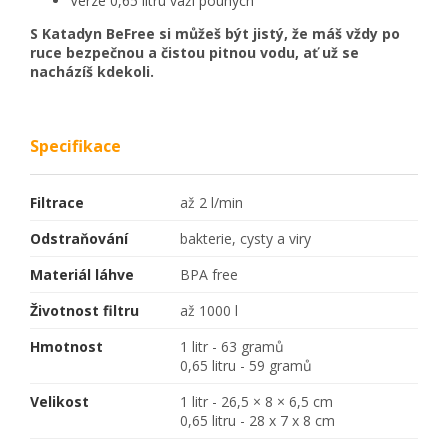
Verze 0,65 litru váží pouhých
S Katadyn BeFree si můžeš být jistý, že máš vždy po
ruce bezpečnou a čistou pitnou vodu, ať už se
nacházíš kdekoli.
Specifikace
Filtrace
až 2 l/min
Odstraňování
bakterie, cysty a viry
Materiál láhve
BPA free
Životnost filtru
až 1000 l
Hmotnost
1 litr - 63 gramů
0,65 litru - 59 gramů
Velikost
1 litr - 26,5 × 8 × 6,5 cm
0,65 litru - 28 x 7 x 8 cm