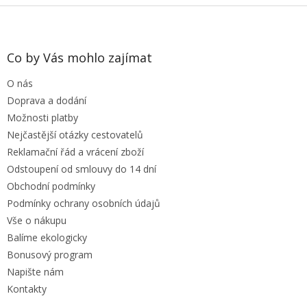
Z
á
p
a
Co by Vás mohlo zajímat
t
O nás
í
Doprava a dodání
Možnosti platby
Nejčastější otázky cestovatelů
Reklamační řád a vrácení zboží
Odstoupení od smlouvy do 14 dní
Obchodní podmínky
Podmínky ochrany osobních údajů
Vše o nákupu
Balíme ekologicky
Bonusový program
Napište nám
Kontakty