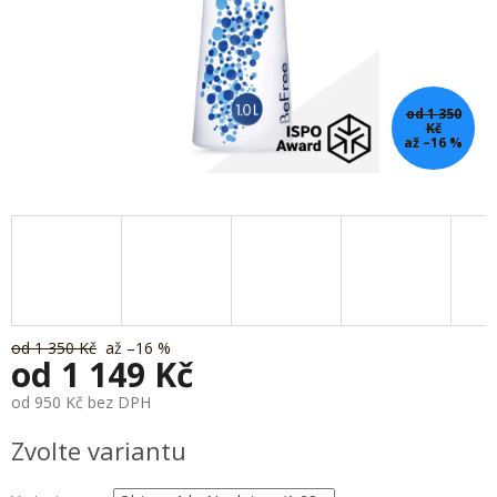
od 1 350
Kč
až –16 %
od 1 350 Kč
až –16 %
od
1 149 Kč
od
950 Kč
bez DPH
Měrná
Zvolte variantu
cena: