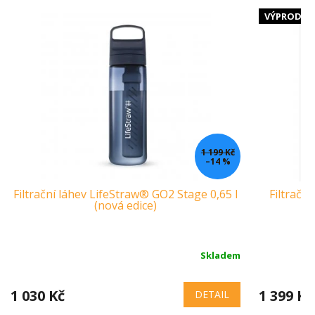
VÝPRODEJ
1 199 Kč
–14 %
Filtrační láhev LifeStraw® GO2 Stage 0,65 l
Filtračn
(nová edice)
Skladem
1 030 Kč
1 399 Kč
DETAIL