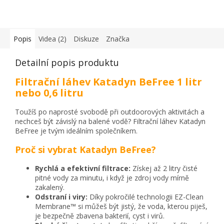
Popis
Videa (2)
Diskuze
Značka
Detailní popis produktu
Filtrační láhev Katadyn BeFree 1 litr
nebo 0,6 litru
Toužíš po naprosté svobodě při outdoorových aktivitách a
nechceš být závislý na balené vodě?
Filtrační láhev Katadyn
BeFree je tvým ideálním společníkem.
Proč si vybrat Katadyn BeFree?
Rychlá a efektivní filtrace:
Získej až 2 litry čisté
pitné vody za minutu,
i když je zdroj vody mírně
zakalený.
Odstraní i viry:
Díky pokročilé technologii EZ-Clean
Membrane™ si můžeš být jistý,
že voda,
kterou piješ,
je bezpečně zbavena bakterií,
cyst i virů.