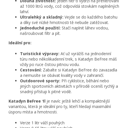
Dlouhá životnost:
Jeden filtr ti vydrží na přefiltrování
až 1000 litrů vody,
což odpovídá stovkám naplněných
lahví.
Ultralehký a skladný:
Vejde se do každého batohu
a díky své nízké hmotnosti tě nebude zatěžovat.
Jednoduché použití:
Stačí naplnit láhev vodou,
našroubovat filtr a pít.
Ideální pro:
Turistické výpravy:
Ať už vyrážíš na jednodenní
túru nebo několikadenní trek,
s Katadyn BeFree máš
vždy po ruce čistou pitnou vodu.
Cestování:
Zabalte si Katadyn BeFree do zavazadla
a nemusíte se obávat kvality vody v zahraničí.
Outdoorové sporty:
Při cyklistice,
běhání nebo
jiných sportovních aktivitách v přírodě oceníš rychlý a
snadný přístup k pitné vodě.
Katadyn BeFree 1l
je navíc ještě lehčí a kompaktnější
variantou,
která je ideální pro ty,
kteří hledají maximální
úsporu místa a hmotnosti.
Verze 1 litr váží pouhých