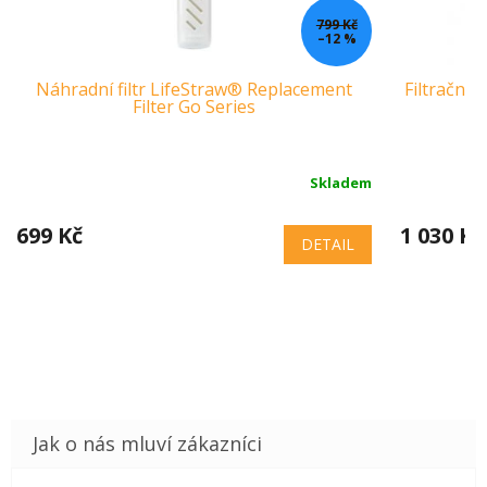
799 Kč
–12 %
Náhradní filtr LifeStraw® Replacement
Filtrační 
Filter Go Series
Skladem
699 Kč
1 030 Kč
DETAIL