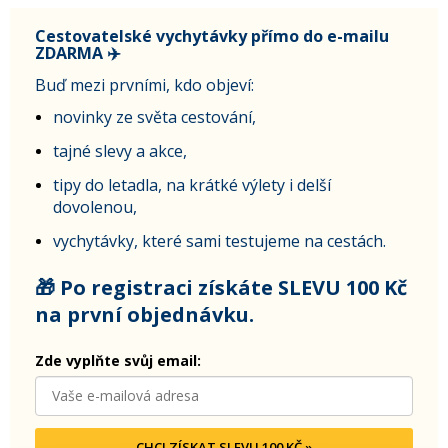
Cestovatelské vychytávky přímo do e-mailu
ZDARMA ✈️
Buď mezi prvními, kdo objeví:
novinky ze světa cestování,
tajné slevy a akce,
tipy do letadla, na krátké výlety i delší
dovolenou,
vychytávky, které sami testujeme na cestách.
🎁 Po registraci získáte SLEVU 100 Kč
na první objednávku.
Zde vyplňte svůj email:
CHCI ZÍSKAT SLEVU 100 KČ »