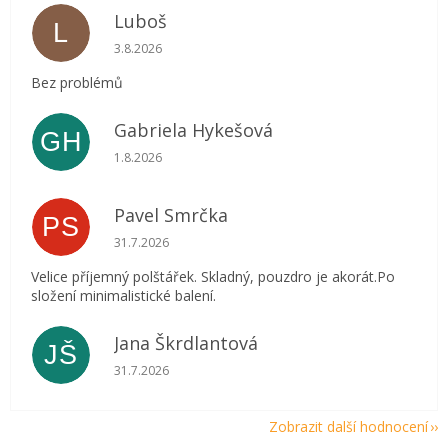
Luboš
L
Hodnocení obchodu je 5 z 5 hvězdiček.
3.8.2026
Bez problémů
Gabriela Hykešová
GH
Hodnocení obchodu je 5 z 5 hvězdiček.
1.8.2026
Pavel Smrčka
PS
Hodnocení obchodu je 5 z 5 hvězdiček.
31.7.2026
Velice příjemný polštářek. Skladný, pouzdro je akorát.Po
složení minimalistické balení.
Jana Škrdlantová
JŠ
Hodnocení obchodu je 5 z 5 hvězdiček.
31.7.2026
Zobrazit další hodnocení