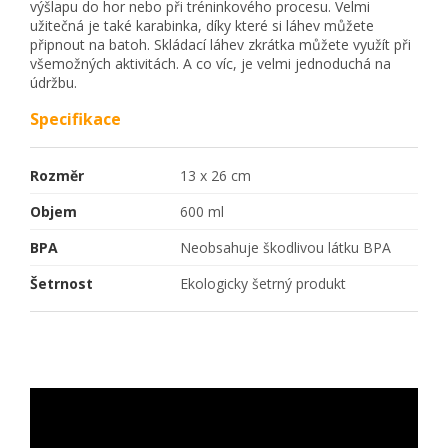
výšlapu do hor nebo při tréninkového procesu. Velmi
užitečná je také karabinka, díky které si láhev můžete
připnout na batoh. Skládací láhev zkrátka můžete využít při
všemožných aktivitách. A co víc, je velmi jednoduchá na
údržbu.
Specifikace
Rozměr
13 x 26 cm
Objem
600 ml
BPA
Neobsahuje škodlivou látku BPA
Šetrnost
Ekologicky šetrný produkt