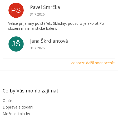
Pavel Smrčka
PS
Hodnocení obchodu je 5 z 5 hvězdiček.
31.7.2026
Velice příjemný polštářek. Skladný, pouzdro je akorát.Po
složení minimalistické balení.
Jana Škrdlantová
JŠ
Hodnocení obchodu je 5 z 5 hvězdiček.
31.7.2026
Zobrazit další hodnocení
Z
á
p
a
Co by Vás mohlo zajímat
t
O nás
í
Doprava a dodání
Možnosti platby