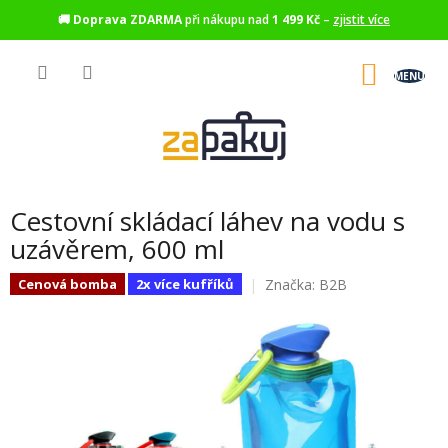
🚚
Doprava ZDARMA
při nákupu nad
1 499 Kč
–
zjistit více
Přejít
na
NÁKU
obsah
KOŠÍK
Cestovní skládací láhev na vodu s
uzávěrem, 600 ml
Značka:
B2B
Cenová bomba
2x více kufříků