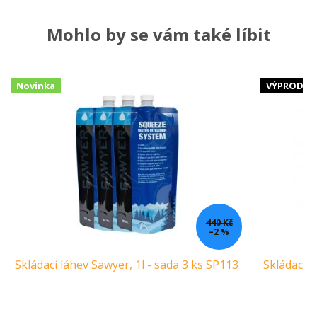
Mohlo by se vám také líbit
Novinka
VÝPRODEJ
440 Kč
–2 %
Skládací láhev Sawyer, 1l - sada 3 ks SP113
Skládací l
Ca