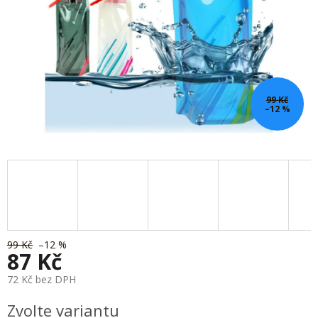
99 Kč
–12 %
99 Kč
–12 %
87 Kč
72 Kč bez DPH
Měrná
Zvolte variantu
cena: