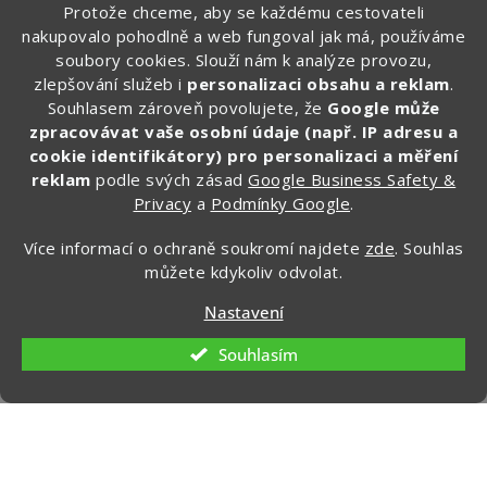
Protože chceme, aby se každému cestovateli
info
@
zapakuj.cz
nakupovalo pohodlně a web fungoval jak má, používáme
+420 734 266 587 (PO-PÁ, 9:00 – 17:00)
soubory cookies. Slouží nám k analýze provozu,
zlepšování služeb i
personalizaci obsahu a reklam
.
Zapakuj CZ/SK
Souhlasem zároveň povolujete, že
Google může
zapakuj_czsk
zpracovávat vaše osobní údaje (např. IP adresu a
@zapakuj_cz
cookie identifikátory) pro personalizaci a měření
reklam
podle svých zásad
Google Business Safety &
Privacy
a
Podmínky Google
.
Více informací o ochraně soukromí najdete
zde
. Souhlas
můžete kdykoliv odvolat.
Nastavení
Souhlasím