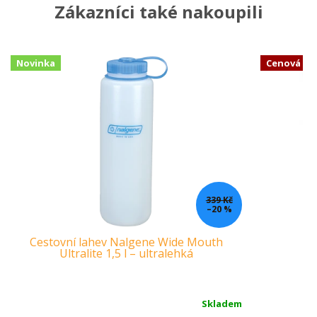
Zákazníci také nakoupili
Novinka
Cenová b
339 Kč
–20 %
Cestovní lahev Nalgene Wide Mouth
K
Ultralite 1,5 l – ultralehká
Skladem