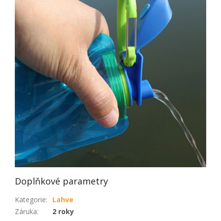
Doplňkové parametry
Kategorie
:
Lahve
Záruka
:
2 roky