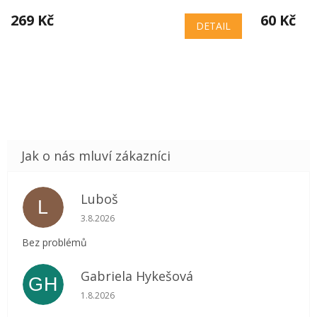
269 Kč
60 Kč
DETAIL
Luboš
L
Hodnocení obchodu je 5 z 5 hvězdiček.
3.8.2026
Bez problémů
Gabriela Hykešová
GH
Hodnocení obchodu je 5 z 5 hvězdiček.
1.8.2026