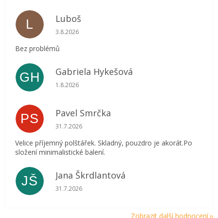
Luboš
L
Hodnocení obchodu je 5 z 5 hvězdiček.
3.8.2026
Bez problémů
Gabriela Hykešová
GH
Hodnocení obchodu je 5 z 5 hvězdiček.
1.8.2026
Pavel Smrčka
PS
Hodnocení obchodu je 5 z 5 hvězdiček.
31.7.2026
Velice příjemný polštářek. Skladný, pouzdro je akorát.Po
složení minimalistické balení.
Jana Škrdlantová
JŠ
Hodnocení obchodu je 5 z 5 hvězdiček.
31.7.2026
Zobrazit další hodnocení