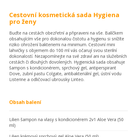
Cestovní kosmetická sada Hygiena
pro ženy
Buďte na cestách obezřetní a připraveni na vše. Balíčkem
obsahujícím vše pro dokonalou čistotu a hygienu si snížíte
riziko ohrožení bakteriemi na minimum. Cestovní mini
lahvičky s objemem do 100 ml vás očarují svou sterilní
dokonalostí. Nezapomínejte na své zdraví ani na služebních
cestách či dlouhých dovolených. Hygienická sada obsahuje
šampon s kondicionérem, sprchový gel, antiperspirant
Dove, zubní pastu Colgate, antibakteriální gel, ústní vodu
Listerine a odličovací ubrousky Linteo.
Obsah balení
Lilien šampon na vlasy s kondicionérem 2v1 Aloe Vera (50
ml)
Lilien krémový sprchový gel Aloe Vera (50 ml)