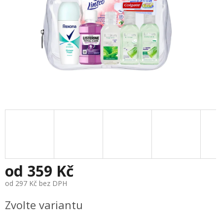
od
359 Kč
od
297 Kč
bez DPH
Měrná
Zvolte variantu
cena: