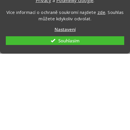
Privacy
a
Podmínky Google
.
CHCI ZÍSKAT SLEVU 100 KČ »
Více informací o ochraně soukromí najdete
zde
. Souhlas
Ochrana osobních údajů
můžete kdykoliv odvolat.
Nastavení
Souhlasím
Kontakt
info
@
zapakuj.cz
+420 734 266 587 (PO-PÁ, 9:00 – 17:00)
Zapakuj CZ/SK
zapakuj_czsk
@zapakuj_cz