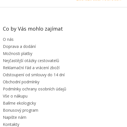
Z
á
p
a
Co by Vás mohlo zajímat
t
O nás
í
Doprava a dodání
Možnosti platby
Nejčastější otázky cestovatelů
Reklamační řád a vrácení zboží
Odstoupení od smlouvy do 14 dní
Obchodní podmínky
Podmínky ochrany osobních údajů
Vše o nákupu
Balíme ekologicky
Bonusový program
Napište nám
Kontakty