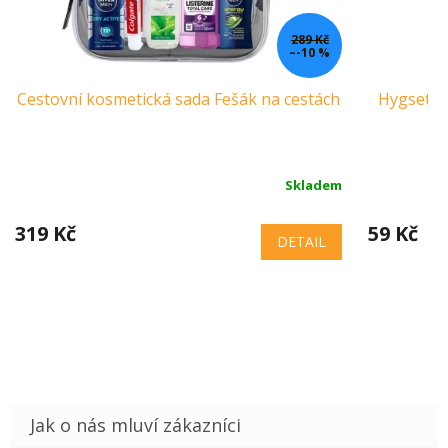
289 Kč
–-10 %
Cestovní kosmetická sada Fešák na cestách
Hygset j
W
Skladem
319 Kč
59 Kč
DETAIL