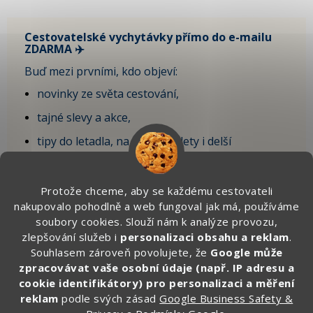
Cestovatelské vychytávky přímo do e-mailu
ZDARMA ✈️
Buď mezi prvními, kdo objeví:
novinky ze světa cestování,
tajné slevy a akce,
tipy do letadla, na krátké výlety i delší
dovolenou,
vychytávky, které sami testujeme na cestách.
Protože chceme, aby se každému cestovateli
nakupovalo pohodlně a web fungoval jak má, používáme
🎁 Po registraci získáte SLEVU 100 Kč
soubory cookies. Slouží nám k analýze provozu,
na první objednávku.
zlepšování služeb i
personalizaci obsahu a reklam
.
Souhlasem zároveň povolujete, že
Google může
Zde vyplňte svůj email:
zpracovávat vaše osobní údaje (např. IP adresu a
cookie identifikátory) pro personalizaci a měření
reklam
podle svých zásad
Google Business Safety &