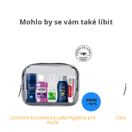
Mohlo by se vám také líbit
279 Kč
–-10 %
Cestovní kosmetická sada Hygiena pro
Cestov
muže