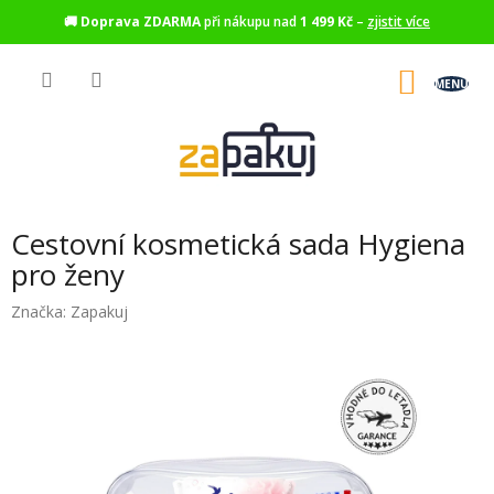
🚚
Doprava ZDARMA
při nákupu nad
1 499 Kč
–
zjistit více
Přejít
na
NÁKU
obsah
KOŠÍK
Cestovní kosmetická sada Hygiena
pro ženy
Značka:
Zapakuj