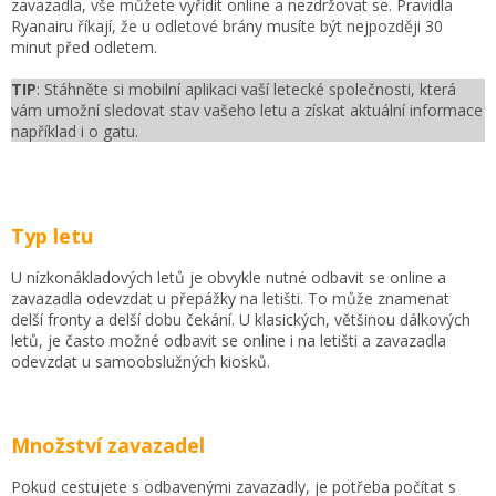
zavazadla, vše můžete vyřídit online a nezdržovat se. Pravidla
Ryanairu říkají, že u odletové brány musíte být nejpozději 30
minut před odletem.
TIP
: Stáhněte si mobilní aplikaci vaší letecké společnosti, která
vám umožní sledovat stav vašeho letu a získat aktuální informace
například i o gatu.
Typ letu
U nízkonákladových letů je obvykle nutné odbavit se online a
zavazadla odevzdat u přepážky na letišti. To může znamenat
delší fronty a delší dobu čekání. U klasických, většinou dálkových
letů, je často možné odbavit se online i na letišti a zavazadla
odevzdat u samoobslužných kiosků.
Množství zavazadel
Pokud cestujete s odbavenými zavazadly, je potřeba počítat s