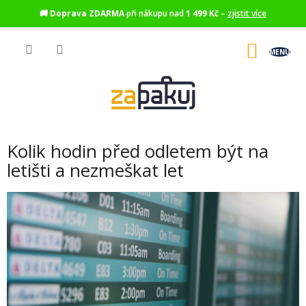
🚚
Doprava ZDARMA
při nákupu nad
1 499 Kč
–
zjistit více
Přejít
na
NÁKU
obsah
KOŠÍK
Kolik hodin před odletem být na
letišti a nezmeškat let