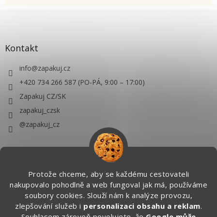
Kontakt
info
@
zapakuj.cz
+420 734 266 587 (PO-PÁ, 9:00 – 17:00)
Zapakuj CZ/SK
zapakuj_czsk
@zapakuj_cz
Protože chceme, aby se každému cestovateli
nakupovalo pohodlně a web fungoval jak má, používáme
soubory cookies. Slouží nám k analýze provozu,
zlepšování služeb i
personalizaci obsahu a reklam
.
Souhlasem zároveň povolujete, že
Google může