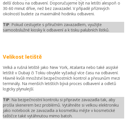
delší dobou na odbavení. Doporučujeme být na letišti alespoň o
30-60 minut dříve, než bez zavazadel. V případě příznivých
okolností budete za maximálně hodinku odbaveni.
TIP
: Pokud cestujete s příručním zavazadlem, využijte
samoobslužné kiosky k odbavení a k tisku palubních lístků.
Velikost letiště
Velká a rušná letiště jako New York, Atalanta nebo také asijské
letiště v Dubaji či Tokiu obvykle vyžadují více času na odbavení.
Hlavně kvůli množství bezpečnostních kontrol a přesunům mezi
terminály. Na menších letištích bývá proces odbavení a odletů
logicky plynulejší.
TIP
: Na bezpečnostní kontrolu si připravte zavazadla tak, aby
prošla skenerem bez problémů. Vytáhněte si velkou elektroniku
jako notebook ze zavazadla a kosmetiku mějte v kosmetické
taštičce také vytáhnutou mimo batoh.