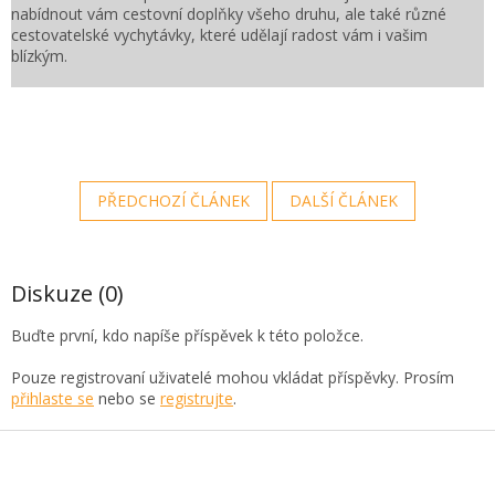
nabídnout vám cestovní doplňky všeho druhu, ale také různé
cestovatelské vychytávky, které udělají radost vám i vašim
blízkým.
PŘEDCHOZÍ ČLÁNEK
DALŠÍ ČLÁNEK
Diskuze (0)
Buďte první, kdo napíše příspěvek k této položce.
Pouze registrovaní uživatelé mohou vkládat příspěvky. Prosím
přihlaste se
nebo se
registrujte
.
Z
á
p