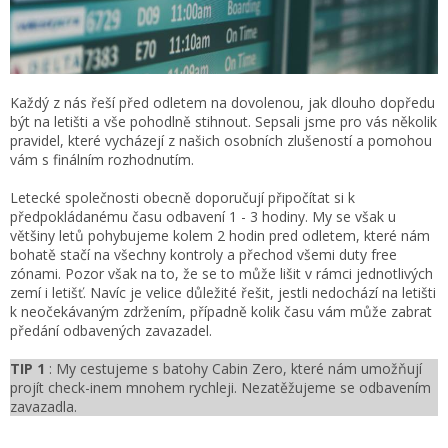
Každý z nás řeší před odletem na dovolenou, jak dlouho dopředu
být na letišti a vše pohodlně stihnout. Sepsali jsme pro vás několik
pravidel, které vycházejí z našich osobních zlušeností a pomohou
vám s finálním rozhodnutím.
Letecké společnosti obecně doporučují připočítat si k
předpokládanému času odbavení 1 - 3 hodiny. My se však u
většiny letů pohybujeme kolem 2 hodin pred odletem, které nám
bohatě stačí na všechny kontroly a přechod všemi duty free
zónami. Pozor však na to, že se to může lišit v rámci jednotlivých
zemí i letišť. Navíc je velice důležité řešit, jestli nedochází na letišti
k neočekávaným zdržením, případně kolik času vám může zabrat
předání odbavených zavazadel.
TIP 1
: My cestujeme s batohy Cabin Zero, které nám umožňují
projít check-inem mnohem rychleji. Nezatěžujeme se odbavením
zavazadla.