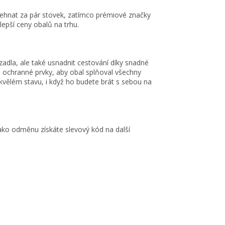
 sehnat za pár stovek, zatímco prémiové značky
epší ceny obalů na trhu.
adla, ale také usnadnit cestování díky snadné
n i ochranné prvky, aby obal splňoval všechny
kvělém stavu, i když ho budete brát s sebou na
ako odměnu získáte slevový kód na další