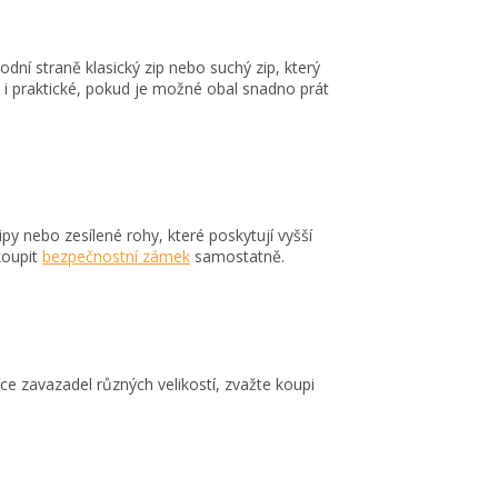
dní straně klasický zip nebo suchý zip, který
 je i praktické, pokud je možné obal snadno prát
y nebo zesílené rohy, které poskytují vyšší
koupit
bezpečnostní zámek
samostatně.
e zavazadel různých velikostí, zvažte koupi