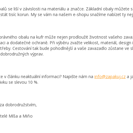
alů se liší v závislosti na materiálu a značce. Základní obaly můžete
tát tisíc korun. My se vám na našem e-shopu snažíme nabízet ty nejl
právného obalu na kufr může nejen prodloužit životnost vašeho zavaz
ikaci a dodatečné ochraně. Při výběru zvažte velikost, materiál, desig
třeby. Cestování tak bude pohodlnější a vaše zavazadlo zůstane ve s
dobrodružných výprav.
ste v článku neaktuální informaci? Napište nám na
info@zapakuj.cz
a j
vku se slevou 10 %.
za dobrodružstvím,
telé Míša a Miňo