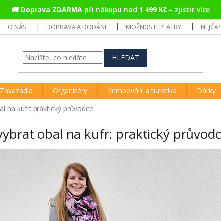
🚚
Doprava ZDARMA
při nákupu nad
1 499 Kč
–
zjistit více
O NÁS
DOPRAVA A DODÁNÍ
MOŽNOSTI PLATBY
NEJČA
HLEDAT
Zavazadla
Organizéry
Kempování a turistika
Dárky
al na kufr: praktický průvodce
vybrat obal na kufr: praktický průvod