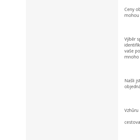
Ceny ob
mohou s
Výběr s
identif
vaše po
mnoho 
Našli j
objedná
Vzhůru 
cestova