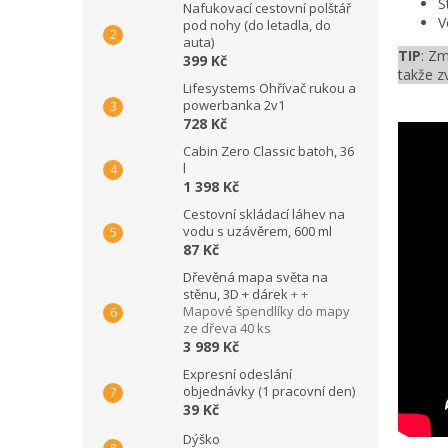
S
Nafukovací cestovní polštář
V
pod nohy (do letadla, do
auta)
TIP
: Zm
399 Kč
takže z
Lifesystems Ohřívač rukou a
powerbanka 2v1
728 Kč
Cabin Zero Classic batoh, 36
l
1 398 Kč
Cestovní skládací láhev na
vodu s uzávěrem, 600 ml
87 Kč
Dřevěná mapa světa na
stěnu, 3D + dárek
+ +
Mapové špendlíky do mapy
ze dřeva 40 ks
3 989 Kč
Expresní odeslání
objednávky (1 pracovní den)
39 Kč
Dýško