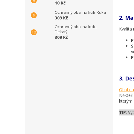
10 Kč
Ochranný obal na kufr Ruka
2. Ma
309 Kč
Ochranný obal na kufr,
Kvalita
Flekatý
309 Kč
P
S
v
P
3. De
Obal na
Někteří
kterým 
TIP
: Vy