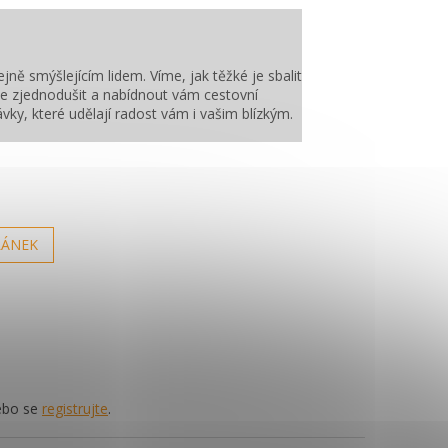
ejně smýšlejícím lidem. Víme, jak těžké je sbalit
še zjednodušit a nabídnout vám cestovní
ky, které udělají radost vám i vašim blízkým.
LÁNEK
bo se
registrujte
.