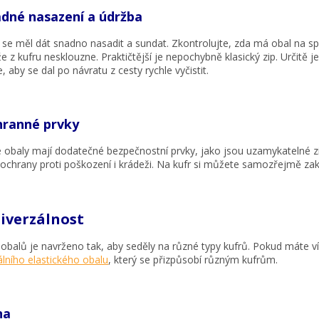
adné nasazení a údržba
 se měl dát snadno nasadit a sundat. Zkontrolujte, zda má obal na spo
, že z kufru nesklouzne. Praktičtější je nepochybně klasický zip. Určitě
, aby se dal po návratu z cesty rychle vyčistit.
hranné prvky
 obaly mají dodatečné bezpečnostní prvky, jako jsou uzamykatelné zip
ochrany proti poškození i krádeži. Na kufr si můžete samozřejmě za
niverzálnost
balů je navrženo tak, aby seděly na různé typy kufrů. Pokud máte víc
álního elastického obalu
, který se přizpůsobí různým kufrům.
na