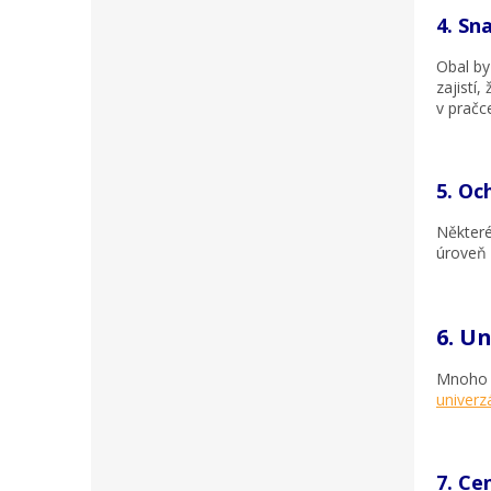
4. Sn
Obal by
zajistí
v pračce
5. Oc
Některé
úroveň 
6. U
Mnoho o
univerz
7. Ce