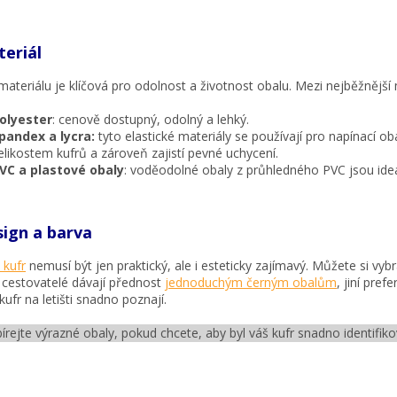
teriál
 materiálu je klíčová pro odolnost a životnost obalu. Mezi nejběžnější m
olyester
: cenově dostupný, odolný a lehký.
pandex a lycra:
tyto elastické materiály se používají pro napínací o
elikostem kufrů a zároveň zajistí pevné uchycení.
VC a plastové obaly
: voděodolné obaly z průhledného PVC jsou ide
sign a barva
 kufr
nemusí být jen praktický, ale i esteticky zajímavý. Můžete si vy
 cestovatelé dávají přednost
jednoduchým černým obalům
, jiní pre
kufr na letišti snadno poznají.
bírejte výrazné obaly, pokud chcete, aby byl váš kufr snadno identifik