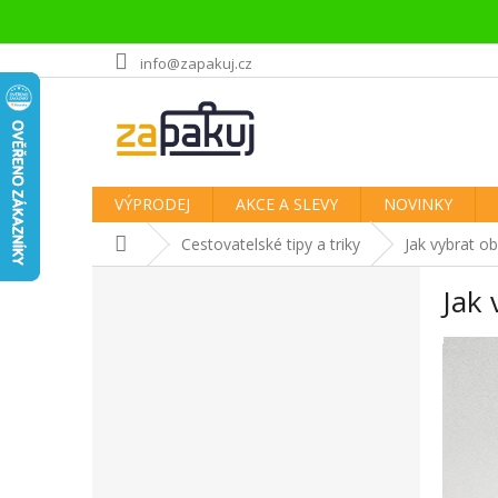
Přejít
info@zapakuj.cz
na
obsah
VÝPRODEJ
AKCE A SLEVY
NOVINKY
Domů
Cestovatelské tipy a triky
Jak vybrat ob
P
Jak 
o
s
t
r
a
n
n
í
p