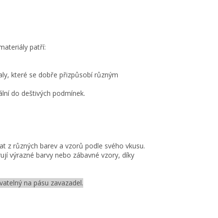
ateriály patří:
baly, které se dobře přizpůsobí různým
ální do deštivých podmínek.
brat z různých barev a vzorů podle svého vkusu.
ferují výrazné barvy nebo zábavné vzory, díky
ovatelný na pásu zavazadel.