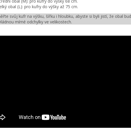
třední obal (M): pro kufry do výšky 68 cm.
elký obal (L): pro kufry do výšky až 75 cm.
ěřte svůj kufr na výšku, šířku i hloubku, abyste si byli jistí, že obal 
vládnou mírné odchylky ve velikostech.