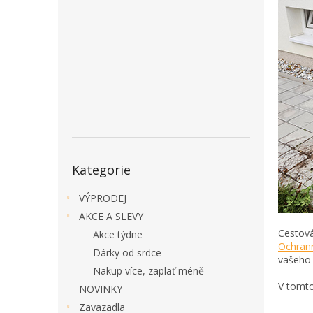
a
n
e
l
Přeskočit
Kategorie
kategorie
VÝPRODEJ
AKCE A SLEVY
Cestová
Akce týdne
Ochrann
Dárky od srdce
vašeho 
Nakup více, zaplať méně
V tomto
NOVINKY
Zavazadla