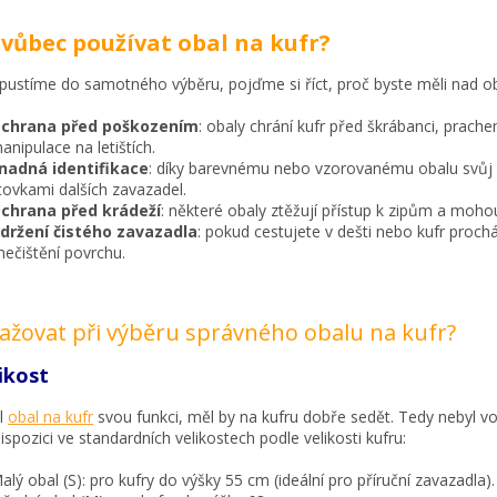
 vůbec používat obal na kufr?
pustíme do samotného výběru, pojďme si říct, proč byste měli nad o
chrana před poškozením
: obaly chrání kufr před škrábanci, prac
anipulace na letištích.
nadná identifikace
: díky barevnému nebo vzorovanému obalu svůj
tovkami dalších zavazadel.
chrana před krádeží
: některé obaly ztěžují přístup k zipům a mohou
držení čistého zavazadla
: pokud cestujete v dešti nebo kufr proch
nečištění povrchu.
ažovat při výběru správného obalu na kufr?
likost
il
obal na kufr
svou funkci, měl by na kufru dobře sedět. Tedy nebyl vol
ispozici ve standardních velikostech podle velikosti kufru:
alý obal (S): pro kufry do výšky 55 cm (ideální pro příruční zavazadla).