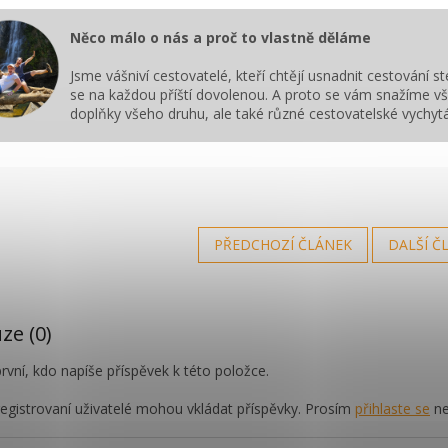
Něco málo o nás a proč to vlastně děláme
Jsme vášniví cestovatelé, kteří chtějí usnadnit cestování st
se na každou příští dovolenou. A proto se vám snažíme v
doplňky všeho druhu, ale také různé cestovatelské vychytáv
PŘEDCHOZÍ ČLÁNEK
DALŠÍ Č
ze (0)
rvní, kdo napíše příspěvek k této položce.
egistrovaní uživatelé mohou vkládat příspěvky. Prosím
přihlaste se
ne