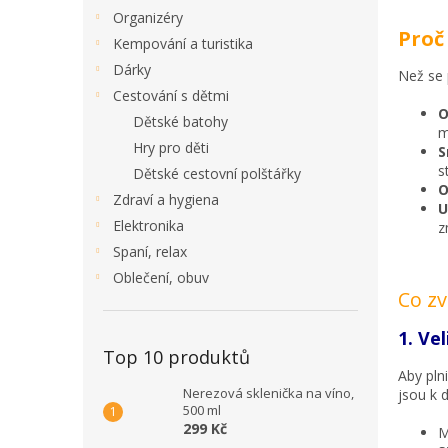
Organizéry
Proč
Kempování a turistika
Dárky
Než se 
Cestování s dětmi
O
Dětské batohy
m
Hry pro děti
S
s
Dětské cestovní polštářky
O
Zdraví a hygiena
U
Elektronika
z
Spaní, relax
Oblečení, obuv
Co zv
1. Ve
Top 10 produktů
Aby pln
Nerezová sklenička na víno,
jsou k d
500 ml
299 Kč
M