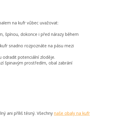
balem na kufr vůbec uvažovat:
hem, špínou, dokonce i před nárazy během
 kufr snadno rozpoznáte na pásu mezi
 odradit potenciální zloděje.
ází špinavým prostředím, obal zabrání
ný ani příliš těsný. Všechny
naše obaly na kufr