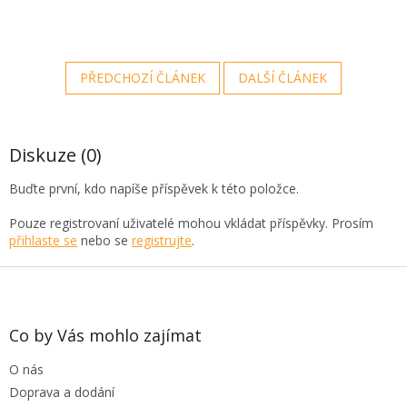
PŘEDCHOZÍ ČLÁNEK
DALŠÍ ČLÁNEK
Diskuze (0)
Buďte první, kdo napíše příspěvek k této položce.
Pouze registrovaní uživatelé mohou vkládat příspěvky. Prosím
přihlaste se
nebo se
registrujte
.
Z
á
p
a
Co by Vás mohlo zajímat
t
O nás
í
Doprava a dodání