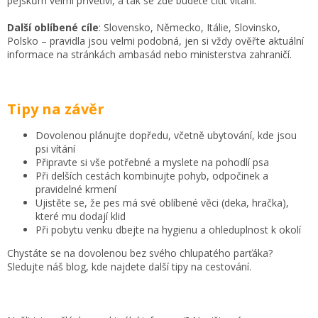
pejskům velmi přívětiví, a tak se zde budete cítit vítaní.
Další oblíbené cíle
: Slovensko, Německo, Itálie, Slovinsko,
Polsko – pravidla jsou velmi podobná, jen si vždy ověřte aktuální
informace na stránkách ambasád nebo ministerstva zahraničí.
Tipy na závěr
Dovolenou plánujte dopředu, včetně ubytování, kde jsou
psi vítání
Připravte si vše potřebné a myslete na pohodlí psa
Při delších cestách kombinujte pohyb, odpočinek a
pravidelné krmení
Ujistěte se, že pes má své oblíbené věci (deka, hračka),
které mu dodají klid
Při pobytu venku dbejte na hygienu a ohleduplnost k okolí
Chystáte se na dovolenou bez svého chlupatého parťáka?
Sledujte náš blog, kde najdete další tipy na cestování.