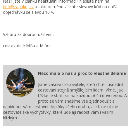
Našli jste v článku neaktuální informaci? Napište nám na
info@zapakuj.cz
a jako odměnu získáte slevový kód na další
objednávku se slevou 10 %.
Vzhůru za dobrodružstvím,
cestovatelé Míša a Miňo
Něco málo o nás a proč to vlastně děláme
Jsme vášniví cestovatelé, kteří chtějí usnadnit
cestování stejně smýšlejícím lidem. Víme, jak
těžké je sbalit se na každou příští dovolenou. A
proto se vám snažíme vše zjednodušit a
nabídnout vám cestovní doplňky všeho druhu, ale také různé
cestovatelské vychytávky, které udělají radost vám i vašim
blízkým.