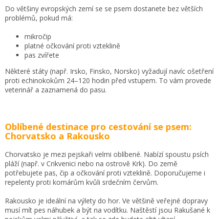
Do většiny evropských zemí se se psem dostanete bez větších
problémů, pokud má:
mikročip
platné očkování proti vzteklině
pas zvířete
Některé státy (např. Irsko, Finsko, Norsko) vyžadují navíc ošetření
proti echinokokům 24–120 hodin před vstupem. To vám provede
veterinář a zaznamená do pasu.
Oblíbené destinace pro cestování se psem:
Chorvatsko a Rakousko
Chorvatsko je mezi pejskaři velmi oblíbené. Nabízí spoustu psích
pláží (např. v Crikvenici nebo na ostrově Krk). Do země
potřebujete pas, čip a očkování proti vzteklině. Doporučujeme i
repelenty proti komárům kvůli srdečním červům.
Rakousko je ideální na výlety do hor. Ve většině veřejné dopravy
musí mít pes náhubek a být na vodítku. Naštěstí jsou Rakušané k