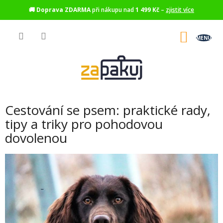
🚚
Doprava ZDARMA
při nákupu nad
1 499 Kč
–
zjistit více
Přejít
na
NÁKU
obsah
KOŠÍK
Cestování se psem: praktické rady,
tipy a triky pro pohodovou
dovolenou