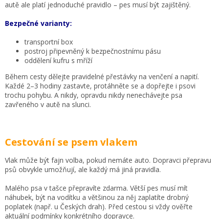
autě ale platí jednoduché pravidlo – pes musí být zajištěný.
Bezpečné varianty:
transportní box
postroj připevněný k bezpečnostnímu pásu
oddělení kufru s mříží
Během cesty dělejte pravidelné přestávky na venčení a napití.
Každé 2–3 hodiny zastavte, protáhněte se a dopřejte i psovi
trochu pohybu. A nikdy, opravdu nikdy nenechávejte psa
zavřeného v autě na slunci.
Cestování se psem vlakem
Vlak může být fajn volba, pokud nemáte auto. Dopravci přepravu
psů obvykle umožňují, ale každý má jiná pravidla.
Malého psa v tašce přepravíte zdarma. Větší pes musí mít
náhubek, být na vodítku a většinou za něj zaplatíte drobný
poplatek (např. u Českých drah). Před cestou si vždy ověřte
aktuální podmínky konkrétního dopravce.