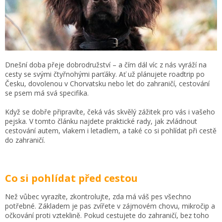
Dnešní doba přeje dobrodružství – a čím dál víc z nás vyráží na
cesty se svými čtyřnohými parťáky. Ať už plánujete roadtrip po
Česku, dovolenou v Chorvatsku nebo let do zahraničí, cestování
se psem má svá specifika.
Když se dobře připravíte, čeká vás skvělý zážitek pro vás i vašeho
pejska. V tomto článku najdete praktické rady, jak zvládnout
cestování autem, vlakem i letadlem, a také co si pohlídat při cestě
do zahraničí.
Co si pohlídat před cestou
Než vůbec vyrazíte, zkontrolujte, zda má váš pes všechno
potřebné. Základem je pas zvířete v zájmovém chovu, mikročip a
očkování proti vzteklině. Pokud cestujete do zahraničí, bez toho