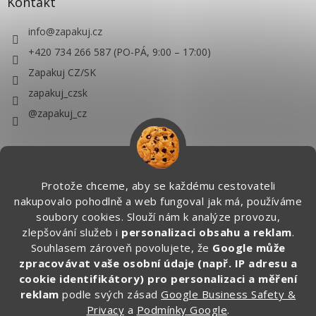
Kontakt
info
@
zapakuj.cz
+420 734 266 587 (PO-PÁ, 9:00 – 17:00)
Zapakuj CZ/SK
zapakuj_czsk
@zapakuj_cz
Protože chceme, aby se každému cestovateli
nakupovalo pohodlně a web fungoval jak má, používáme
soubory cookies. Slouží nám k analýze provozu,
zlepšování služeb i
personalizaci obsahu a reklam
.
Souhlasem zároveň povolujete, že
Google může
zpracovávat vaše osobní údaje (např. IP adresu a
cookie identifikátory) pro personalizaci a měření
reklam
podle svých zásad
Google Business Safety &
Privacy
a
Podmínky Google
.