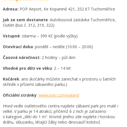
Adresa:
POP Airport, Ke Kopanině 421, 252 67 Tuchoměřice
Jak se sem dostanete
: Autobusová zastávka Tuchoměřice,
Outlet (bus č. 312, 319, 322)
Vstupné
: zdarma – 399 Kč (podle výšky)
Otevírací doba
: pondělí – neděle (10:00 – 20:00)
Časová náročnost:
2 hodiny – půl den
Vhodné pro děti ve věku
: 2 – 14 let
Kočárek
: ano (kočárky můžete zanechat v prostoru u šatních
skříněk v přízemí zábavního parku.)
Oficiální stránky
:
www.pop.cz/majaland
Hned vedle outletového centra najdete zábavní park pro malé i
velké. V parku je 14 atrakcí, přičemž 6 z nich je zařazeno
v kategorii „děti do 1 m“. Kromě jiného zde najdete i horskou
dráhu, skluzavku, létající žáby nebo dinosauří kolotoč.