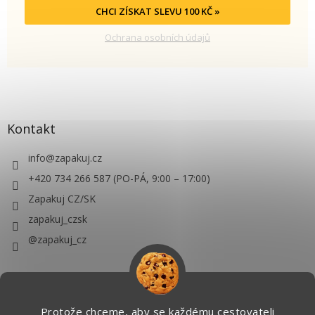
CHCI ZÍSKAT SLEVU 100 KČ »
Ochrana osobních údajů
Kontakt
info
@
zapakuj.cz
+420 734 266 587 (PO-PÁ, 9:00 – 17:00)
Zapakuj CZ/SK
zapakuj_czsk
@zapakuj_cz
Protože chceme, aby se každému cestovateli