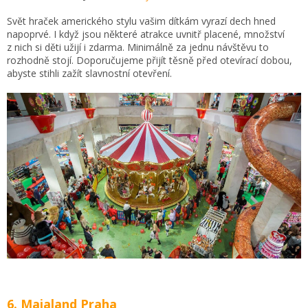
Svět hraček amerického stylu vašim dítkám vyrazí dech hned
napoprvé. I když jsou některé atrakce uvnitř placené, množství
z nich si děti užijí i zdarma. Minimálně za jednu návštěvu to
rozhodně stojí. Doporučujeme přijít těsně před otevírací dobou,
abyste stihli zažít slavnostní otevření.
6. Majaland Praha