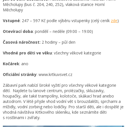
Měcholupy (bus č. 204, 240, 252), vlaková stanice Horní
Měcholupy
Vstupné
: 247 – 597 Kč podle výběru vstupenky (celý ceník
zde
)
Otevírací doba
: pondělí – neděle (09:00 – 19:00)
Časová náročnost:
2 hodiny – půl den
Vhodné pro děti ve věku
: všechny věkové kategorie
Kočárek
: ano
Oficiální stránky
: www.krtkuvsvet.cz
Zábavní park nabízí široké vyžití pro všechny věkové kategorie
dětí. Najdete tu lanové centrum, prolézačky, skluzavky,
houpačky, ale také trampolíny, kolotoče, skákací hrad anebo
autodrom. V létě přijde vhod vodní vět s brouzdališti, sprchami a
mlžidly, vodní zorbing nebo lodičky. Pro starší děti, ale i dospělé je
vhodná návštěva Krtkového skleníku, kde seznámíte děti
s rostlinami i zvířaty.