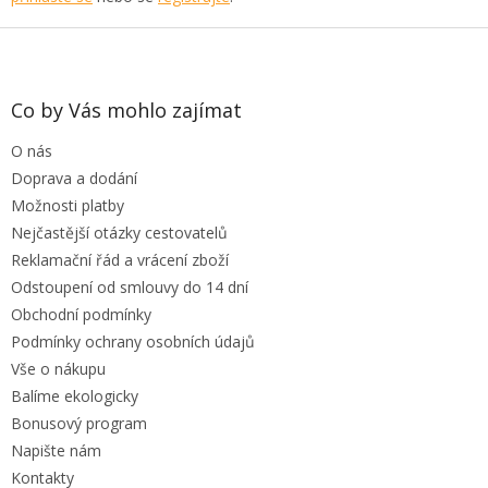
Z
á
p
a
Co by Vás mohlo zajímat
t
O nás
í
Doprava a dodání
Možnosti platby
Nejčastější otázky cestovatelů
Reklamační řád a vrácení zboží
Odstoupení od smlouvy do 14 dní
Obchodní podmínky
Podmínky ochrany osobních údajů
Vše o nákupu
Balíme ekologicky
Bonusový program
Napište nám
Kontakty