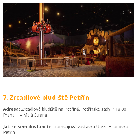
7. Zrcadlové bludiště Petřín
Adresa:
Zrcadlové bludiště na Petříně, Petřínské sady, 118 00,
Praha 1 – Malá Strana
Jak se sem dostanete
: tramvajová zastávka Újezd + lanovka
Petřín