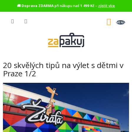
🚚
Doprava ZDARMA
při nákupu nad
1 499 Kč
–
zjistit více
Přejít
na
NÁKU
obsah
KOŠÍK
20 skvělých tipů na výlet s dětmi v
Praze 1/2