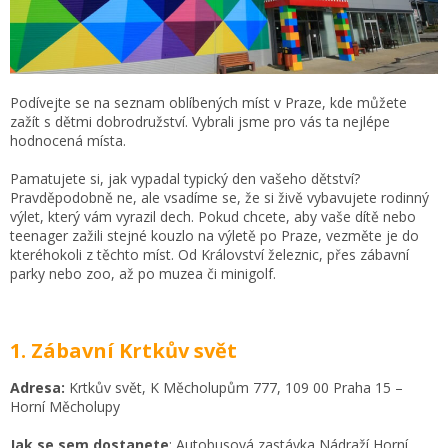
Podívejte se na seznam oblíbených míst v Praze, kde můžete
zažít s dětmi dobrodružství. Vybrali jsme pro vás ta nejlépe
hodnocená místa.
Pamatujete si, jak vypadal typický den vašeho dětství?
Pravděpodobně ne, ale vsadíme se, že si živě vybavujete rodinný
výlet, který vám vyrazil dech. Pokud chcete, aby vaše dítě nebo
teenager zažili stejné kouzlo na výletě po Praze, vezměte je do
kteréhokoli z těchto míst. Od Království železnic, přes zábavní
parky nebo zoo, až po muzea či minigolf.
1. Zábavní Krtkův svět
Adresa:
Krtkův svět, K Měcholupům 777, 109 00 Praha 15 –
Horní Měcholupy
Jak se sem dostanete
: Autobusová zastávka Nádraží Horní