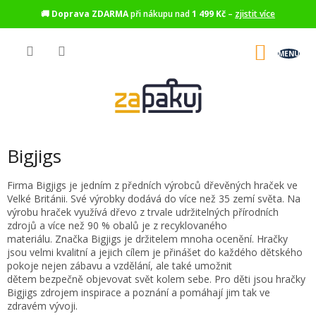
🚚
Doprava ZDARMA
při nákupu nad
1 499 Kč
–
zjistit více
Přejít
na
NÁKU
obsah
KOŠÍK
Bigjigs
Firma Bigjigs je jedním z předních výrobců dřevěných hraček ve
Velké Británii. Své výrobky dodává do více než 35 zemí světa. Na
výrobu hraček využívá dřevo z trvale udržitelných přírodních
zdrojů a více než 90 % obalů je z recyklovaného
materiálu. Značka Bigjigs je držitelem mnoha ocenění. Hračky
jsou velmi kvalitní a jejich cílem je přinášet do každého dětského
pokoje nejen zábavu a vzdělání, ale také umožnit
dětem bezpečně objevovat svět kolem sebe. Pro děti jsou hračky
Bigjigs zdrojem inspirace a poznání a pomáhají jim tak ve
zdravém vývoji.