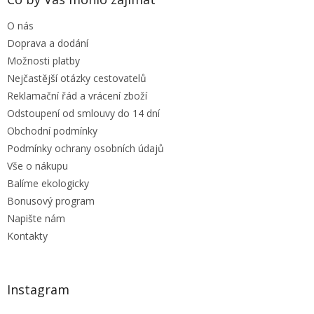
c
t
í
O nás
í
p
r
Doprava a dodání
v
Možnosti platby
k
Nejčastější otázky cestovatelů
y
Reklamační řád a vrácení zboží
v
ý
Odstoupení od smlouvy do 14 dní
p
Obchodní podmínky
i
Podmínky ochrany osobních údajů
s
u
Vše o nákupu
Balíme ekologicky
Bonusový program
Napište nám
Kontakty
Instagram