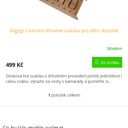
t
ů
Bigjigs Cestovní dřevěné sudoku pro děti i dospělé
Skladem
Do košíku
499 Kč
Desková hra sudoku v dřevěném provedení potěší jednotlivce i
celou rodinu. Vyrazte na cesty s kamarády a poměřte si...
1
položek celkem
O
v
l
Z
á
á
d
p
a
a
Co by Vás mohlo zajímat