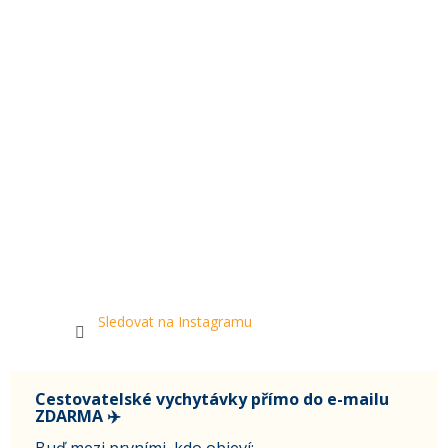
Sledovat na Instagramu
Cestovatelské vychytávky přímo do e-mailu
ZDARMA ✈️
Buď mezi prvními, kdo objeví: