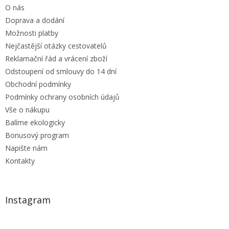
r
O nás
í
v
Doprava a dodání
k
y
Možnosti platby
v
Nejčastější otázky cestovatelů
ý
Reklamační řád a vrácení zboží
p
i
Odstoupení od smlouvy do 14 dní
s
Obchodní podmínky
u
Podmínky ochrany osobních údajů
Vše o nákupu
Balíme ekologicky
Bonusový program
Napište nám
Kontakty
Instagram