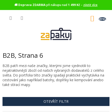
🚚
Doprava ZDARMA
při nákupu nad
1 499 Kč
–
zjistit více
Přejít
na
NÁKU
obsah
KOŠÍK
B2B
, Strana 6
B2B patři mezi naše značky, kterými jsme sjednotili to
nejatraktivnější zboží od našich vybraných dodavatelů z celého
světa. Do portfolia této značky spadají praktické vychytávka na
cestování jako například batohy, doplňky ke kempování anebo
také stírací mapy.
OTEVŘÍT FILTR