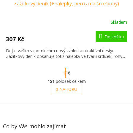
Zážitkový deník (+nálepky, pero a další ozdoby)
Skladem
Do košíku
307 Kč
Dejte vašim vzpomínkám nový vzhled a atraktivní design.
Zážitkový deník obsahuje totiž nálepky ve tvaru srdíček, rohy...
S
1
6
t
r
151
položek celkem
O
á
v
NAHORU
n
l
k
o
á
v
Z
d
á
a
á
n
c
p
í
í
a
Co by Vás mohlo zajímat
p
t