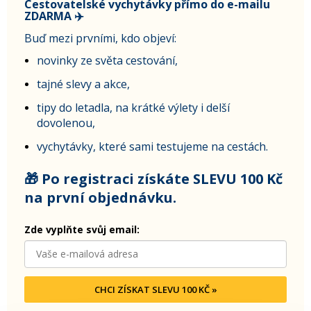
Cestovatelské vychytávky přímo do e-mailu
ZDARMA ✈️
Buď mezi prvními, kdo objeví:
novinky ze světa cestování,
tajné slevy a akce,
tipy do letadla, na krátké výlety i delší
dovolenou,
vychytávky, které sami testujeme na cestách.
🎁 Po registraci získáte SLEVU 100 Kč
na první objednávku.
Zde vyplňte svůj email:
CHCI ZÍSKAT SLEVU 100 KČ »