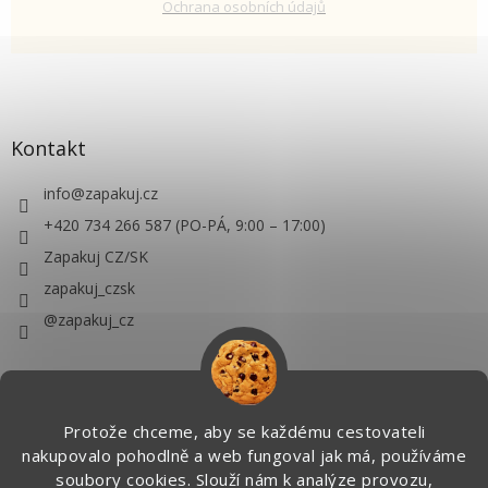
Ochrana osobních údajů
Kontakt
info
@
zapakuj.cz
+420 734 266 587 (PO-PÁ, 9:00 – 17:00)
Zapakuj CZ/SK
zapakuj_czsk
@zapakuj_cz
Protože chceme, aby se každému cestovateli
nakupovalo pohodlně a web fungoval jak má, používáme
soubory cookies. Slouží nám k analýze provozu,