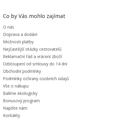
á
á
d
p
a
a
Co by Vás mohlo zajímat
c
t
í
O nás
í
p
r
Doprava a dodání
v
Možnosti platby
k
Nejčastější otázky cestovatelů
y
Reklamační řád a vrácení zboží
v
ý
Odstoupení od smlouvy do 14 dní
p
Obchodní podmínky
i
Podmínky ochrany osobních údajů
s
u
Vše o nákupu
Balíme ekologicky
Bonusový program
Napište nám
Kontakty