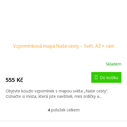
Vzpomínková mapa Naše cesty – Svět, A3 + rám
Skladem
Do košíku
555 Kč
Objevte kouzlo vzpomínek s mapou světa „Naše cesty“.
Označte si místa, která jste navštívili, mini srdíčky a...
4
položek celkem
O
v
l
Z