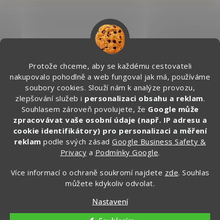
Kontakt
Protože chceme, aby se každému cestovateli
info
@
zapakuj.cz
nakupovalo pohodlně a web fungoval jak má, používáme
+420 734 266 587 (PO-PÁ, 9:00 – 17:00)
soubory cookies. Slouží nám k analýze provozu,
zlepšování služeb i
personalizaci obsahu a reklam
.
Zapakuj CZ/SK
Souhlasem zároveň povolujete, že
Google může
zapakuj_czsk
zpracovávat vaše osobní údaje (např. IP adresu a
@zapakuj_cz
cookie identifikátory) pro personalizaci a měření
reklam
podle svých zásad
Google Business Safety &
Privacy
a
Podmínky Google
.
Více informací o ochraně soukromí najdete
zde
. Souhlas
můžete kdykoliv odvolat.
Nastavení