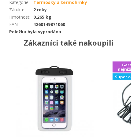
Kategorie
:
Termosky a termohrnky
Záruka
:
2 roky
Hmotnost
:
0.265 kg
EAN
:
4260149871060
Položka byla vyprodána…
Zákazníci také nakoupili
Garanc
nejnižší 
Super cen