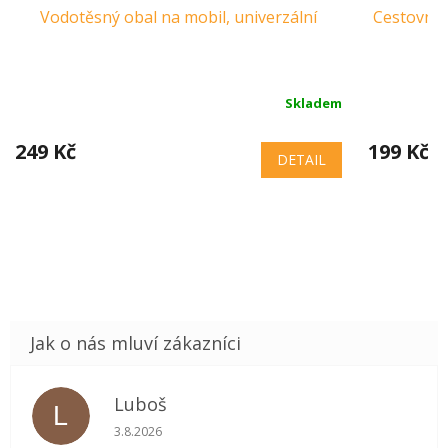
Vodotěsný obal na mobil, univerzální
Cestovní š
Skladem
249 Kč
199 Kč
DETAIL
Luboš
L
Hodnocení obchodu je 5 z 5 hvězdiček.
3.8.2026