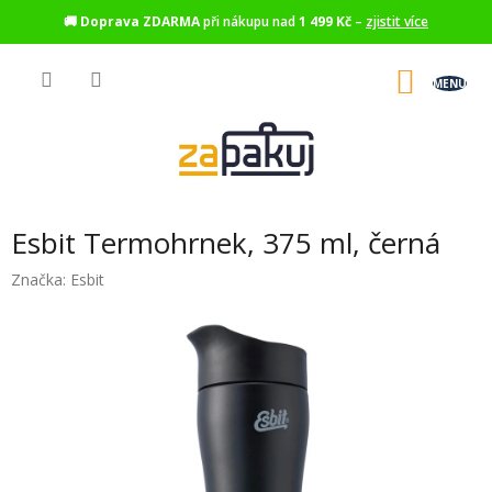
🚚
Doprava ZDARMA
při nákupu nad
1 499 Kč
–
zjistit více
Přejít
na
NÁKU
obsah
KOŠÍK
Esbit Termohrnek, 375 ml, černá
Značka:
Esbit