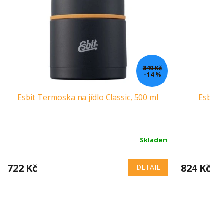
849 Kč
–14 %
Esbit Termoska na jídlo Classic, 500 ml
Esbit 
Skladem
722 Kč
824 Kč
DETAIL