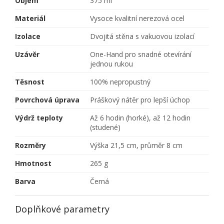
Objem
375 ml
Materiál
Vysoce kvalitní nerezová ocel
Izolace
Dvojitá stěna s vakuovou izolací
Uzávěr
One-Hand pro snadné otevírání
jednou rukou
Těsnost
100% nepropustný
Povrchová úprava
Práškový nátěr pro lepší úchop
Výdrž teploty
Až 6 hodin (horké), až 12 hodin
(studené)
Rozměry
Výška 21,5 cm, průměr 8 cm
Hmotnost
265 g
Barva
Černá
Doplňkové parametry