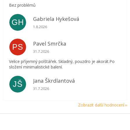
Bez problémů
Gabriela Hykešová
GH
Hodnocení obchodu je 5 z 5 hvězdiček.
1.8.2026
Pavel Smrčka
PS
Hodnocení obchodu je 5 z 5 hvězdiček.
31.7.2026
Velice příjemný polštářek. Skladný, pouzdro je akorát.Po
složení minimalistické balení.
Jana Škrdlantová
JŠ
Hodnocení obchodu je 5 z 5 hvězdiček.
31.7.2026
Zobrazit další hodnocení
Z
á
p