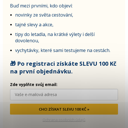
Buď mezi prvními, kdo objeví:
novinky ze světa cestování,
tajné slevy a akce,
tipy do letadla, na krátké výlety i delší
dovolenou,
vychytávky, které sami testujeme na cestách.
🎁 Po registraci získáte SLEVU 100 Kč
na první objednávku.
Zde vyplňte svůj email:
CHCI ZÍSKAT SLEVU 100 KČ »
Ochrana osobních údajů