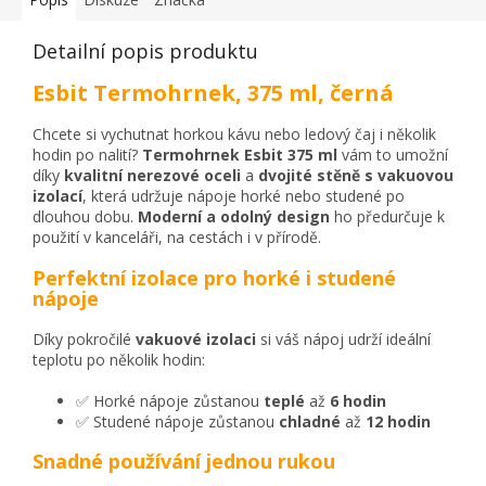
Detailní popis produktu
Esbit Termohrnek, 375 ml, černá
Chcete si vychutnat horkou kávu nebo ledový čaj i několik
hodin po nalití?
Termohrnek Esbit 375 ml
vám to umožní
díky
kvalitní nerezové oceli
a
dvojité stěně s vakuovou
izolací
, která udržuje nápoje horké nebo studené po
dlouhou dobu.
Moderní a odolný design
ho předurčuje k
použití v kanceláři, na cestách i v přírodě.
Perfektní izolace pro horké i studené
nápoje
Díky pokročilé
vakuové izolaci
si váš nápoj udrží ideální
teplotu po několik hodin:
✅ Horké nápoje zůstanou
teplé
až
6 hodin
✅ Studené nápoje zůstanou
chladné
až
12 hodin
Snadné používání jednou rukou