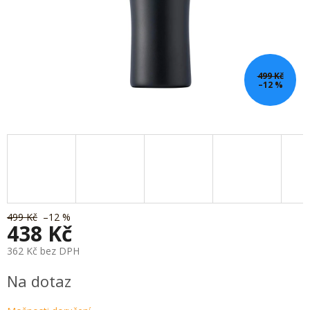
499 Kč
–12 %
499 Kč
–12 %
438 Kč
362 Kč bez DPH
Měrná
Na dotaz
cena: