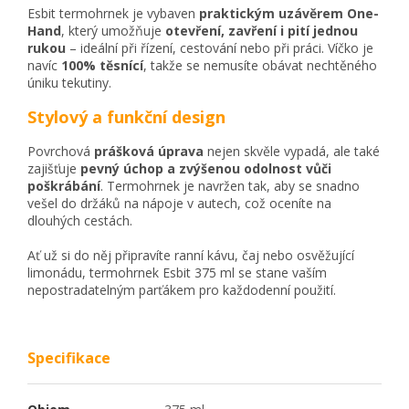
Esbit termohrnek je vybaven
praktickým uzávěrem One-
Hand
, který umožňuje
otevření, zavření i pití jednou
rukou
– ideální při řízení, cestování nebo při práci. Víčko je
navíc
100% těsnící
, takže se nemusíte obávat nechtěného
úniku tekutiny.
Stylový a funkční design
Povrchová
prášková úprava
nejen skvěle vypadá, ale také
zajišťuje
pevný úchop a zvýšenou odolnost vůči
poškrábání
. Termohrnek je navržen tak, aby se snadno
vešel do držáků na nápoje v autech, což oceníte na
dlouhých cestách.
Ať už si do něj připravíte ranní kávu, čaj nebo osvěžující
limonádu, termohrnek Esbit 375 ml se stane vaším
nepostradatelným parťákem pro každodenní použití.
Specifikace