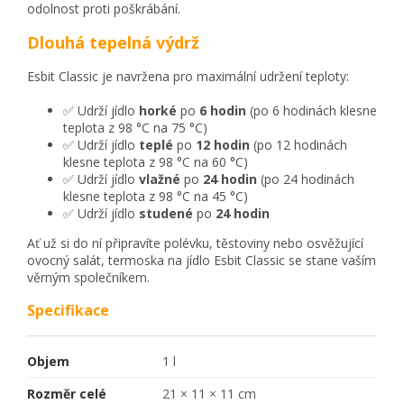
odolnost proti poškrábání.
Dlouhá tepelná výdrž
Esbit Classic je navržena pro maximální udržení teploty:
✅ Udrží jídlo
horké
po
6 hodin
(po 6 hodinách klesne
teplota z 98 °C na 75 °C)
✅ Udrží jídlo
teplé
po
12 hodin
(po 12 hodinách
klesne teplota z 98 °C na 60 °C)
✅ Udrží jídlo
vlažné
po
24 hodin
(po 24 hodinách
klesne teplota z 98 °C na 45 °C)
✅ Udrží jídlo
studené
po
24 hodin
Ať už si do ní připravíte polévku, těstoviny nebo osvěžující
ovocný salát, termoska na jídlo Esbit Classic se stane vaším
věrným společníkem.
Specifikace
Objem
1 l
Rozměr celé
21 × 11 × 11 cm