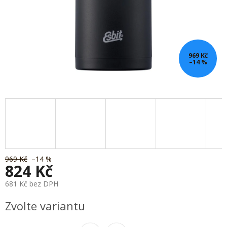
969 Kč
–14 %
969 Kč
–14 %
824 Kč
681 Kč bez DPH
Měrná
Zvolte variantu
cena: