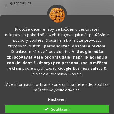
@zapakuj_cz
Protože chceme, aby se každému cestovateli
nakupovalo pohodlně a web fungoval jak má, používáme
soubory cookies. Slouží nám k analýze provozu,
zlepšování služeb i
personalizaci obsahu a reklam
.
Souhlasem zároveň povolujete, že
Google může
zpracovávat vaše osobní údaje (např. IP adresu a
cookie identifikátory) pro personalizaci a měření
reklam
podle svých zásad
Google Business Safety &
Privacy
a
Podmínky Google
.
Více informací o ochraně soukromí najdete
zde
. Souhlas
můžete kdykoliv odvolat.
Vytvořil Shoptet
Nastavení
Copyright 2026
Zapakuj.cz
. Všechna práva vyhrazena.
Souhlasím