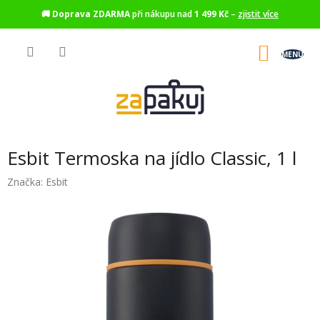
🚚
Doprava ZDARMA
při nákupu nad
1 499 Kč
–
zjistit více
Přejít
na
NÁKU
obsah
KOŠÍK
Esbit Termoska na jídlo Classic, 1 l
Značka:
Esbit