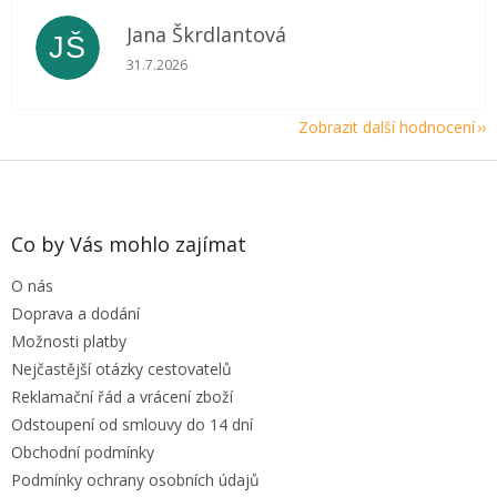
Jana Škrdlantová
JŠ
Hodnocení obchodu je 5 z 5 hvězdiček.
31.7.2026
Zobrazit další hodnocení
Z
á
p
a
Co by Vás mohlo zajímat
t
O nás
í
Doprava a dodání
Možnosti platby
Nejčastější otázky cestovatelů
Reklamační řád a vrácení zboží
Odstoupení od smlouvy do 14 dní
Obchodní podmínky
Podmínky ochrany osobních údajů