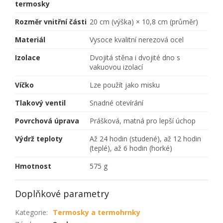
termosky
Rozměr vnitřní části
20 cm (výška) × 10,8 cm (průměr)
Materiál
Vysoce kvalitní nerezová ocel
Izolace
Dvojitá stěna i dvojité dno s
vakuovou izolací
Víčko
Lze použít jako misku
Tlakový ventil
Snadné otevírání
Povrchová úprava
Prášková, matná pro lepší úchop
Výdrž teploty
Až 24 hodin (studené), až 12 hodin
(teplé), až 6 hodin (horké)
Hmotnost
575 g
Doplňkové parametry
Kategorie
:
Termosky a termohrnky