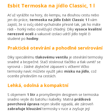
Esbit Termoska na jídlo Classic, 1 l
Ať už vyrážíte na hory, do kempu, na dlouhou cestu nebo
jen do práce,
termoska na jídlo Esbit Classic 1 l
vám
zajistí, že si svůj oběd vychutnáte přesně tak, jak ho máte
rádi – horký nebo osvěžující chladný. Díky
vysoce kvalitní
nerezové oceli
a vakuové izolaci udrží jídlo teplé či
studené po
hodiny
.
Praktické otevírání a pohodlné servírování
Díky speciálnímu
tlakovému ventilu
je otevírání termosky
snadné a bezpečné. Stačí stisknout tlačítko a tlak uvnitř se
vyrovná – žádné zbytečné zápasení s víčkem! Víčko
termosky navíc můžete využít jako
misku na jídlo
, což
oceníte především na cestách.
Lehká, odolná a kompaktní
S objemem
1 litr
a promyšleným designem se termoska
snadno vejde do batohu i kabelky. Matná
prášková
povrchová úprava
nejen skvěle vypadá, ale zároveň
zabraňuje klouzání
termosky v ruce a zvyšuje její