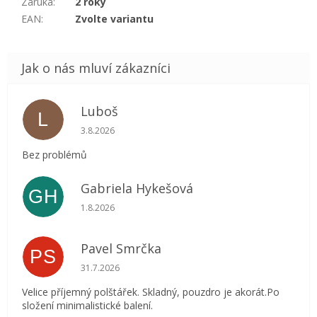
Záruka
:
2 roky
EAN
:
Zvolte variantu
Luboš
L
Hodnocení obchodu je 5 z 5 hvězdiček.
3.8.2026
Bez problémů
Gabriela Hykešová
GH
Hodnocení obchodu je 5 z 5 hvězdiček.
1.8.2026
Pavel Smrčka
PS
Hodnocení obchodu je 5 z 5 hvězdiček.
31.7.2026
Velice příjemný polštářek. Skladný, pouzdro je akorát.Po
složení minimalistické balení.