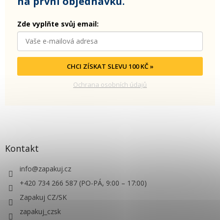
na první objednávku.
Zde vyplňte svůj email:
CHCI ZÍSKAT SLEVU 100 KČ »
Ochrana osobních údajů
Kontakt
info
@
zapakuj.cz
+420 734 266 587 (PO-PÁ, 9:00 – 17:00)
Zapakuj CZ/SK
zapakuj_czsk