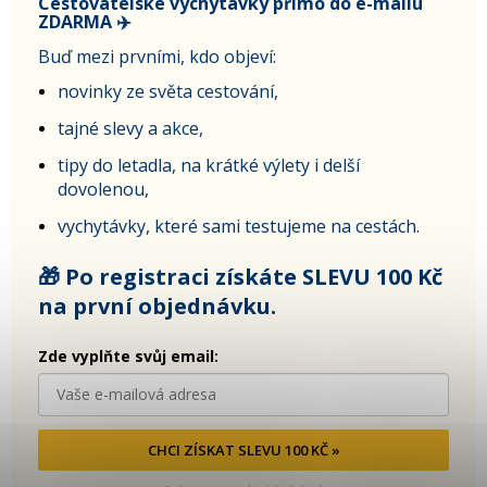
Cestovatelské vychytávky přímo do e-mailu
ZDARMA ✈️
Buď mezi prvními, kdo objeví:
novinky ze světa cestování,
tajné slevy a akce,
tipy do letadla, na krátké výlety i delší
dovolenou,
vychytávky, které sami testujeme na cestách.
🎁 Po registraci získáte SLEVU 100 Kč
na první objednávku.
Zde vyplňte svůj email:
CHCI ZÍSKAT SLEVU 100 KČ »