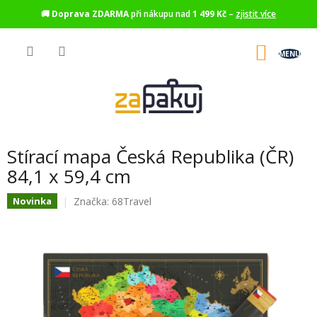
🚚
Doprava ZDARMA
při nákupu nad
1 499 Kč
–
zjistit více
Přejít
na
NÁKU
obsah
KOŠÍK
Stírací mapa Česká Republika (ČR)
84,1 x 59,4 cm
Značka:
68Travel
Novinka