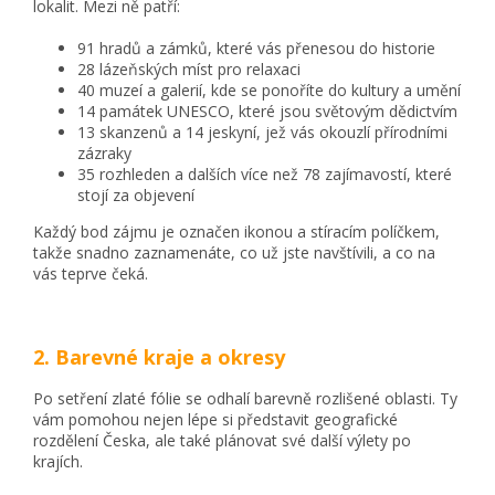
lokalit. Mezi ně patří:
91 hradů a zámků, které vás přenesou do historie
28 lázeňských míst pro relaxaci
40 muzeí a galerií, kde se ponoříte do kultury a umění
14 památek UNESCO, které jsou světovým dědictvím
13 skanzenů a 14 jeskyní, jež vás okouzlí přírodními
zázraky
35 rozhleden a dalších více než 78 zajímavostí, které
stojí za objevení
Každý bod zájmu je označen ikonou a stíracím políčkem,
takže snadno zaznamenáte, co už jste navštívili, a co na
vás teprve čeká.
2. Barevné kraje a okresy
Po setření zlaté fólie se odhalí barevně rozlišené oblasti. Ty
vám pomohou nejen lépe si představit geografické
rozdělení Česka, ale také plánovat své další výlety po
krajích.