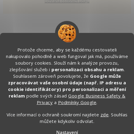
Ochrana osobních údajů
Kontakt
Protože chceme, aby se každému cestovateli
info
@
zapakuj.cz
nakupovalo pohodlně a web fungoval jak má, používáme
+420 734 266 587 (PO-PÁ, 9:00 – 17:00)
soubory cookies. Slouží nám k analýze provozu,
zlepšování služeb i
personalizaci obsahu a reklam
.
Zapakuj CZ/SK
Souhlasem zároveň povolujete, že
Google může
zapakuj_czsk
zpracovávat vaše osobní údaje (např. IP adresu a
@zapakuj_cz
cookie identifikátory) pro personalizaci a měření
reklam
podle svých zásad
Google Business Safety &
Privacy
a
Podmínky Google
.
Více informací o ochraně soukromí najdete
zde
. Souhlas
můžete kdykoliv odvolat.
Nastavení