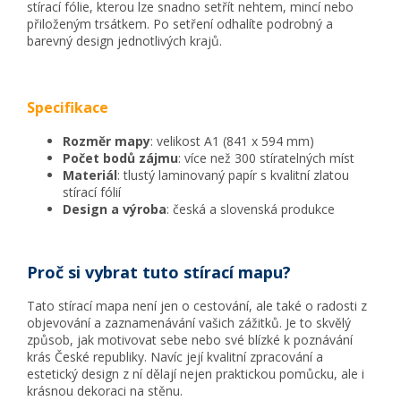
stírací fólie, kterou lze snadno setřít nehtem, mincí nebo
přiloženým trsátkem. Po setření odhalíte podrobný a
barevný design jednotlivých krajů.
Specifikace
Rozměr mapy
: velikost A1 (841 x 594 mm)
Počet bodů zájmu
: více než 300 stíratelných míst
Materiál
: tlustý laminovaný papír s kvalitní zlatou
stírací fólií
Design a výroba
: česká a slovenská produkce
Proč si vybrat tuto stírací mapu?
Tato stírací mapa není jen o cestování, ale také o radosti z
objevování a zaznamenávání vašich zážitků. Je to skvělý
způsob, jak motivovat sebe nebo své blízké k poznávání
krás České republiky. Navíc její kvalitní zpracování a
estetický design z ní dělají nejen praktickou pomůcku, ale i
krásnou dekoraci na stěnu.