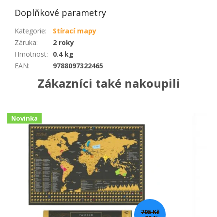
Doplňkové parametry
Kategorie
:
Stírací mapy
Záruka
:
2 roky
Hmotnost
:
0.4 kg
EAN
:
9788097322465
Zákazníci také nakoupili
Novinka
705 Kč