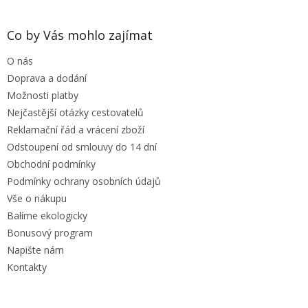
á
p
a
Co by Vás mohlo zajímat
t
O nás
í
Doprava a dodání
Možnosti platby
Nejčastější otázky cestovatelů
Reklamační řád a vrácení zboží
Odstoupení od smlouvy do 14 dní
Obchodní podmínky
Podmínky ochrany osobních údajů
Vše o nákupu
Balíme ekologicky
Bonusový program
Napište nám
Kontakty