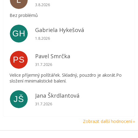
Hodnocení obchodu je 5 z 5 hvězdiček.
3.8.2026
Bez problémů
Gabriela Hykešová
GH
Hodnocení obchodu je 5 z 5 hvězdiček.
1.8.2026
Pavel Smrčka
PS
Hodnocení obchodu je 5 z 5 hvězdiček.
31.7.2026
Velice příjemný polštářek. Skladný, pouzdro je akorát.Po
složení minimalistické balení.
Jana Škrdlantová
JŠ
Hodnocení obchodu je 5 z 5 hvězdiček.
31.7.2026
Zobrazit další hodnocení
Z