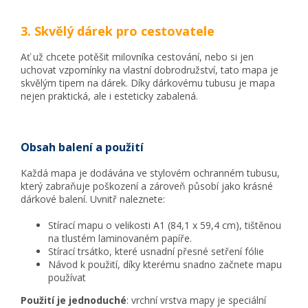
3. Skvělý dárek pro cestovatele
Ať už chcete potěšit milovníka cestování, nebo si jen
uchovat vzpomínky na vlastní dobrodružství, tato mapa je
skvělým tipem na dárek. Díky dárkovému tubusu je mapa
nejen praktická, ale i esteticky zabalená.
Obsah balení a použití
Každá mapa je dodávána ve stylovém ochranném tubusu,
který zabraňuje poškození a zároveň působí jako krásné
dárkové balení. Uvnitř naleznete:
Stírací mapu o velikosti A1 (84,1 x 59,4 cm), tištěnou
na tlustém laminovaném papíře.
Stírací trsátko, které usnadní přesné setření fólie
Návod k použití, díky kterému snadno začnete mapu
používat
Použití je jednoduché
: vrchní vrstva mapy je speciální