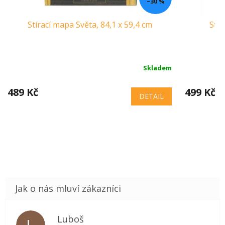
–30 %
Stírací mapa Světa, 84,1 x 59,4 cm
Stír
Skladem
489 Kč
499 Kč
DETAIL
Luboš
L