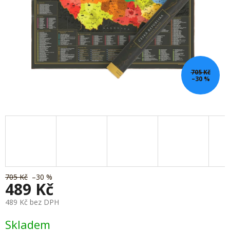
705 Kč
–30 %
705 Kč
–30 %
489 Kč
489 Kč bez DPH
Měrná
Skladem
cena: