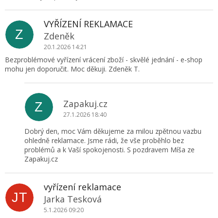
k
u
z
VYŘÍZENÍ REKLAMACE
í
Z
Zdeněk
20.1.2026 14:21
Bezproblémové vyřízení vrácení zboží - skvělé jednání - e-shop
mohu jen doporučit. Moc děkuji. Zdeněk T.
Zapakuj.cz
Z
27.1.2026 18:40
Dobrý den, moc Vám děkujeme za milou zpětnou vazbu
ohledně reklamace. Jsme rádi, že vše proběhlo bez
problémů a k Vaší spokojenosti. S pozdravem Míša ze
Zapakuj.cz
vyřízení reklamace
JT
Jarka Tesková
5.1.2026 09:20