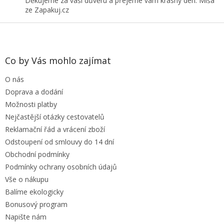
Děkujeme za vaši důvěru a přejeme vám krásný den. Míša
ze Zapakuj.cz
Z
á
p
a
Co by Vás mohlo zajímat
t
O nás
í
Doprava a dodání
Možnosti platby
Nejčastější otázky cestovatelů
Reklamační řád a vrácení zboží
Odstoupení od smlouvy do 14 dní
Obchodní podmínky
Podmínky ochrany osobních údajů
Vše o nákupu
Balíme ekologicky
Bonusový program
Napište nám