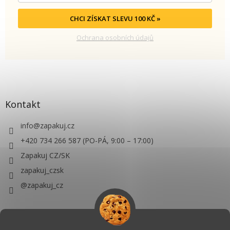
CHCI ZÍSKAT SLEVU 100 KČ »
Ochrana osobních údajů
Kontakt
info
@
zapakuj.cz
+420 734 266 587 (PO-PÁ, 9:00 – 17:00)
Zapakuj CZ/SK
zapakuj_czsk
@zapakuj_cz