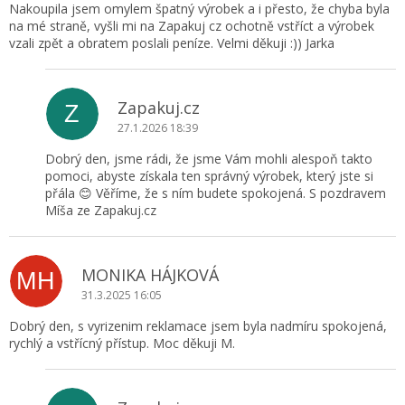
Nakoupila jsem omylem špatný výrobek a i přesto, že chyba byla
na mé straně, vyšli mi na Zapakuj cz ochotně vstříct a výrobek
vzali zpět a obratem poslali peníze. Velmi děkuji :)) Jarka
Zapakuj.cz
Z
27.1.2026 18:39
Dobrý den, jsme rádi, že jsme Vám mohli alespoň takto
pomoci, abyste získala ten správný výrobek, který jste si
přála 😊 Věříme, že s ním budete spokojená. S pozdravem
Míša ze Zapakuj.cz
MONIKA HÁJKOVÁ
MH
31.3.2025 16:05
Dobrý den, s vyrizenim reklamace jsem byla nadmíru spokojená,
rychlý a vstřícný přístup. Moc děkuji M.