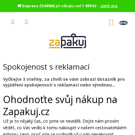
🚚
Doprava ZDARMA
při nákupu nad
1 499 Kč
–
zjistit více
Přejít
na
NÁKU
obsah
KOŠÍK
Spokojenost s reklamací
Vyčkejte 3 vteřiny, za chvíli se vám zobrazí dotazník pro
vyjádření spokojenosti s reklamací nebo výměnou...