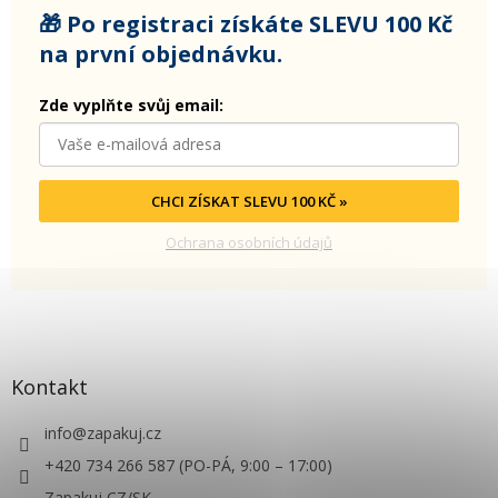
🎁 Po registraci získáte SLEVU 100 Kč
na první objednávku.
Zde vyplňte svůj email:
CHCI ZÍSKAT SLEVU 100 KČ »
Ochrana osobních údajů
Kontakt
info
@
zapakuj.cz
+420 734 266 587 (PO-PÁ, 9:00 – 17:00)
Zapakuj CZ/SK