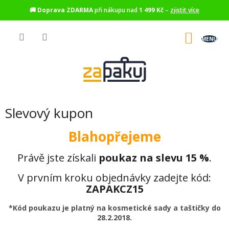
🚚
Doprava ZDARMA
při nákupu nad
1 499 Kč
–
zjistit více
Přejít
na
NÁKU
obsah
KOŠÍK
Slevový kupon
Blahopřejeme
Právě jste získali
poukaz na slevu 15 %
.
V prvním kroku objednávky zadejte kód:
ZAPAKCZ15
*Kód poukazu je platný na kosmetické sady a taštičky do
28.2.2018.