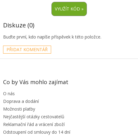
Diskuze (0)
Buďte první, kdo napíše příspěvek k této položce.
PŘIDAT KOMENTÁŘ
Z
á
p
a
Co by Vás mohlo zajímat
t
O nás
í
Doprava a dodání
Možnosti platby
Nejčastější otázky cestovatelů
Reklamační řád a vrácení zboží
Odstoupení od smlouvy do 14 dní