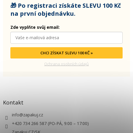
🎁 Po registraci získáte SLEVU 100 Kč
na první objednávku.
Zde vyplňte svůj email:
CHCI ZÍSKAT SLEVU 100 KČ »
Ochrana osobních údajů
Kontakt
info
@
zapakuj.cz
+420 734 266 587 (PO-PÁ, 9:00 – 17:00)
Zapakuj CZ/SK