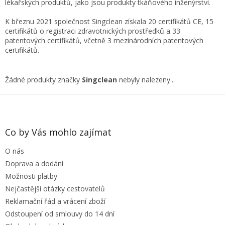
lékařských produktů, jako jsou produkty tkáňového inženýrství.
K březnu 2021 společnost Singclean získala 20 certifikátů CE, 15
certifikátů o registraci zdravotnických prostředků a 33
patentových certifikátů, včetně 3 mezinárodních patentových
certifikátů.
Žádné produkty značky
Singclean
nebyly nalezeny...
Z
á
p
a
Co by Vás mohlo zajímat
t
O nás
í
Doprava a dodání
Možnosti platby
Nejčastější otázky cestovatelů
Reklamační řád a vrácení zboží
Odstoupení od smlouvy do 14 dní