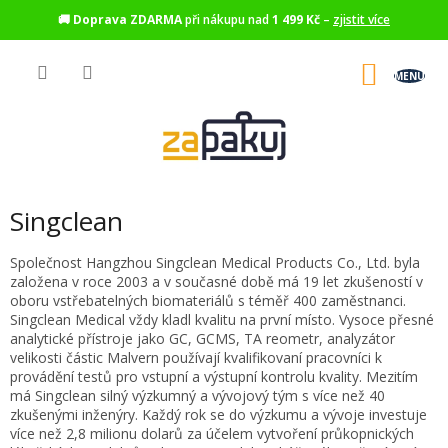
🚚
Doprava ZDARMA
při nákupu nad
1 499 Kč
–
zjistit více
Přejít
na
NÁKU
obsah
KOŠÍK
Singclean
Společnost Hangzhou Singclean Medical Products Co., Ltd. byla
založena v roce 2003 a v současné době má 19 let zkušeností v
oboru vstřebatelných biomateriálů s téměř 400 zaměstnanci.
Singclean Medical vždy kladl kvalitu na první místo. Vysoce přesné
analytické přístroje jako GC, GCMS, TA reometr, analyzátor
velikosti částic Malvern používají kvalifikovaní pracovníci k
provádění testů pro vstupní a výstupní kontrolu kvality. Mezitím
má Singclean silný výzkumný a vývojový tým s více než 40
zkušenými inženýry. Každý rok se do výzkumu a vývoje investuje
více než 2,8 milionu dolarů za účelem vytvoření průkopnických