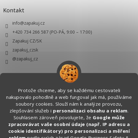
Kontakt
info
@
zapakuj.cz
+420 734 266 587 (PO-PÁ, 9:00 – 17:00)
Zapakuj CZ/SK
zapakuj_czsk
@zapakuj_cz
Protože chceme, aby se každému cestovateli
nakupovalo pohodlně a web fungoval jak má, používáme
soubory cookies. Slouží nám k analýze provozu,
zlepšování služeb i
personalizaci obsahu a reklam
.
Souhlasem zároveň povolujete, že
Google může
zpracovávat vaše osobní údaje (např. IP adresu a
cookie identifikátory) pro personalizaci a měření
reklam
podle svých zásad
Google Business Safety &