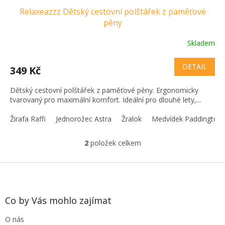
Relaxeazzz Dětský cestovní polštářek z paměťové
pěny
Skladem
DETAIL
349 Kč
Dětský cestovní polštářek z paměťové pěny. Ergonomicky
tvarovaný pro maximální komfort. Ideální pro dlouhé lety,...
Žirafa Raffi
Jednorožec Astra
Žralok
Medvídek Paddington
2
položek celkem
O
v
l
Z
á
á
d
p
a
a
Co by Vás mohlo zajímat
c
t
í
O nás
í
p