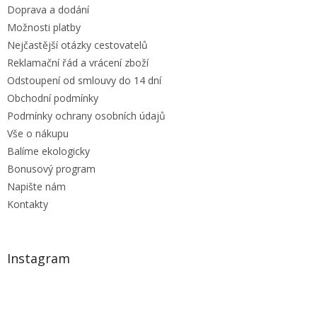
r
Doprava a dodání
v
Možnosti platby
k
Nejčastější otázky cestovatelů
y
Reklamační řád a vrácení zboží
v
ý
Odstoupení od smlouvy do 14 dní
p
Obchodní podmínky
i
Podmínky ochrany osobních údajů
s
u
Vše o nákupu
Balíme ekologicky
Bonusový program
Napište nám
Kontakty
Instagram