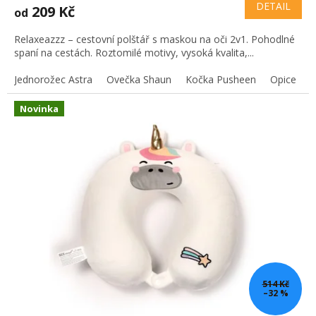
DETAIL
209 Kč
od
Relaxeazzz – cestovní polštář s maskou na oči 2v1. Pohodlné
spaní na cestách. Roztomilé motivy, vysoká kvalita,...
Jednorožec Astra
Ovečka Shaun
Kočka Pusheen
Opice
Novinka
514 Kč
–32 %