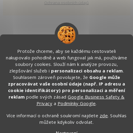
Ochrana osobních údajů
Kontakt
Protože chceme, aby se každému cestovateli
info
@
zapakuj.cz
nakupovalo pohodlně a web fungoval jak má, používáme
+420 734 266 587 (PO-PÁ, 9:00 – 17:00)
soubory cookies. Slouží nám k analýze provozu,
zlepšování služeb i
personalizaci obsahu a reklam
.
Zapakuj CZ/SK
Souhlasem zároveň povolujete, že
Google může
zapakuj_czsk
zpracovávat vaše osobní údaje (např. IP adresu a
@zapakuj_cz
cookie identifikátory) pro personalizaci a měření
reklam
podle svých zásad
Google Business Safety &
Privacy
a
Podmínky Google
.
Více informací o ochraně soukromí najdete
zde
. Souhlas
můžete kdykoliv odvolat.