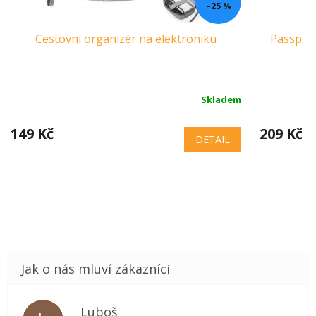
–25 %
Cestovní organizér na elektroniku
Passport
Skladem
149 Kč
209 Kč
DETAIL
Luboš