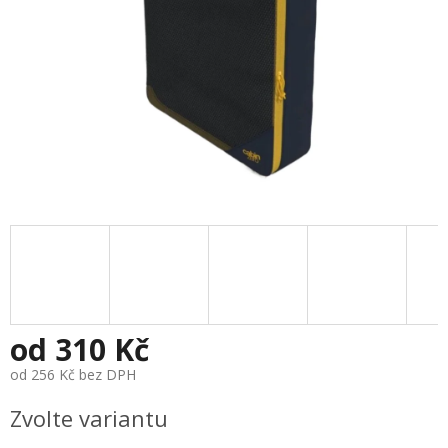
od
310 Kč
od
256 Kč
bez DPH
Měrná
Zvolte variantu
cena: