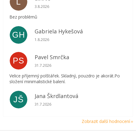
L
Hodnocení obchodu je 5 z 5 hvězdiček.
3.8.2026
Bez problémů
Gabriela Hykešová
GH
Hodnocení obchodu je 5 z 5 hvězdiček.
1.8.2026
Pavel Smrčka
PS
Hodnocení obchodu je 5 z 5 hvězdiček.
31.7.2026
Velice příjemný polštářek. Skladný, pouzdro je akorát.Po
složení minimalistické balení.
Jana Škrdlantová
JŠ
Hodnocení obchodu je 5 z 5 hvězdiček.
31.7.2026
Zobrazit další hodnocení
Z