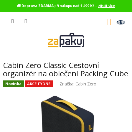
🚚
Doprava ZDARMA
při nákupu nad
1 499 Kč
–
zjistit více
Přejít
na
NÁKU
obsah
KOŠÍK
Cabin Zero Classic Cestovní
organizér na oblečení Packing Cube
Značka:
Cabin Zero
Novinka
AKCE TÝDNE