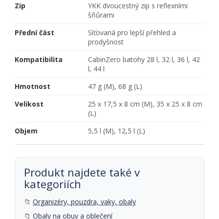
Zip
YKK dvoucestný zip s reflexními
šňůrami
Přední část
Síťovaná pro lepší přehled a
prodyšnost
Kompatibilita
CabinZero batohy 28 l, 32 l, 36 l, 42
l, 44 l
Hmotnost
47 g (M), 68 g (L)
Velikost
25 x 17,5 x 8 cm (M), 35 x 25 x 8 cm
(L)
Objem
5,5 l (M), 12,5 l (L)
Produkt najdete také v
kategoriích
📁
Organizéry, pouzdra, vaky, obaly
📁
Obaly na obuv a oblečení