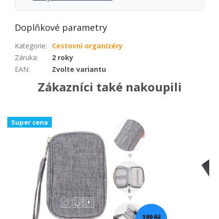
Doplňkové parametry
Kategorie
:
Cestovní organizéry
Záruka
:
2 roky
EAN
:
Zvolte variantu
Zákazníci také nakoupili
Super cena
199 Kč