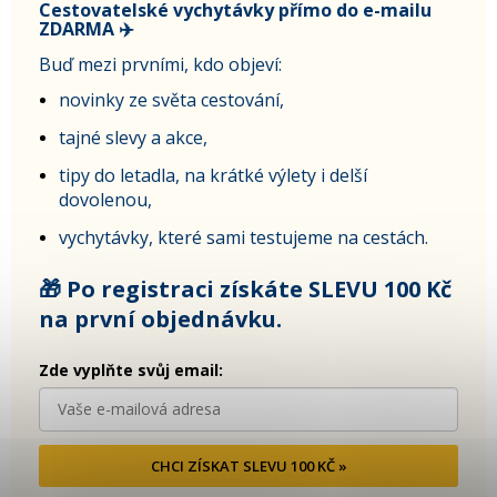
Cestovatelské vychytávky přímo do e-mailu
ZDARMA ✈️
Buď mezi prvními, kdo objeví:
novinky ze světa cestování,
tajné slevy a akce,
tipy do letadla, na krátké výlety i delší
dovolenou,
vychytávky, které sami testujeme na cestách.
🎁 Po registraci získáte SLEVU 100 Kč
na první objednávku.
Zde vyplňte svůj email:
CHCI ZÍSKAT SLEVU 100 KČ »