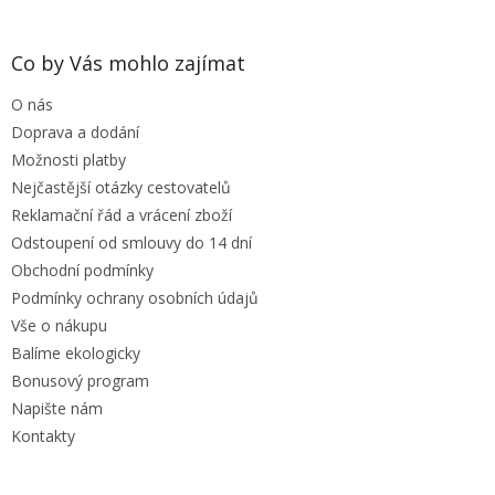
á
p
a
Co by Vás mohlo zajímat
t
O nás
í
Doprava a dodání
Možnosti platby
Nejčastější otázky cestovatelů
Reklamační řád a vrácení zboží
Odstoupení od smlouvy do 14 dní
Obchodní podmínky
Podmínky ochrany osobních údajů
Vše o nákupu
Balíme ekologicky
Bonusový program
Napište nám
Kontakty