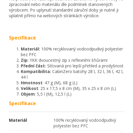
zpracování nebo materiálu dle podmínek stanovených
výrobcem. Po uplynutí standardní záruční doby je nutné ji
uplatnit přímo na webových stránkách výrobce.
Specifikace
Materiál:
100% recyklovaný vodoodpudivý polyester
bez PFC
Zip:
YKK dvoucestný zip s reflexními šňůrami
Přední část:
Síťovaná pro lepší přehled a prodyšnost
Kompatibilita:
CabinZero batohy 28 l, 32 l, 36 l, 42 l,
44 l
Hmotnost
: 47 g (M), 68 g (L)
Velikost
: 25 x 17,5 x 8 cm (M), 35 x 25 x 8 cm (L)
Objem
: 5,5 l (M), 12,5 l (L)
Specifikace
Materiál
100% recyklovaný vodoodpudivý
polyester bez PFC