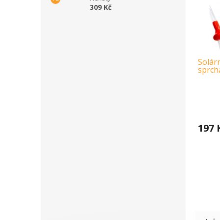
309 Kč
Solár
sprcha
197 