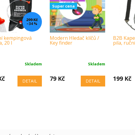
Super cena
299 Kč
–34 %
ní kempingová
Modern Hledač klíčů /
B2B Kape
, 20 l
Key finder
pila, ručn
Skladem
Skladem
Kč
79 Kč
199 Kč
DETAIL
DETAIL