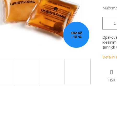
Můžeme 
182 Kč
–18 %
Opakovan
ideálním
zimních 
Detailní
TISK