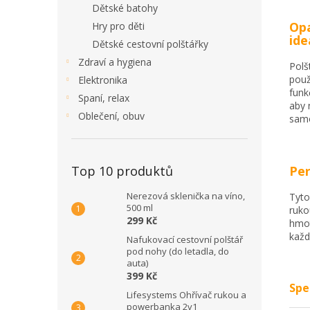
Dětské batohy
Opa
Hry pro děti
ide
Dětské cestovní polštářky
Zdraví a hygiena
Polš
použ
Elektronika
funk
Spaní, relax
aby 
Oblečení, obuv
samo
Top 10 produktů
Per
Nerezová sklenička na víno,
Tyto
500 ml
ruko
299 Kč
hmot
každ
Nafukovací cestovní polštář
pod nohy (do letadla, do
auta)
399 Kč
Spe
Lifesystems Ohřívač rukou a
powerbanka 2v1