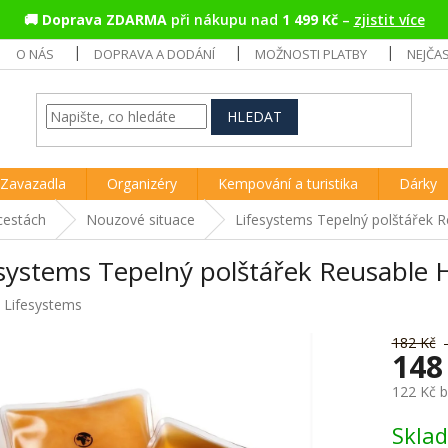
🚚
Doprava ZDARMA
při nákupu nad
1 499 Kč
–
zjistit více
O NÁS
DOPRAVA A DODÁNÍ
MOŽNOSTI PLATBY
NEJČA
HLEDAT
Zavazadla
Organizéry
Kempování a turistika
Dárky
cestách
Nouzové situace
Lifesystems Tepelný polštářek 
esystems Tepelný polštářek Reusable 
:
Lifesystems
182 Kč
148
122 Kč 
Měrná
Skla
cena: