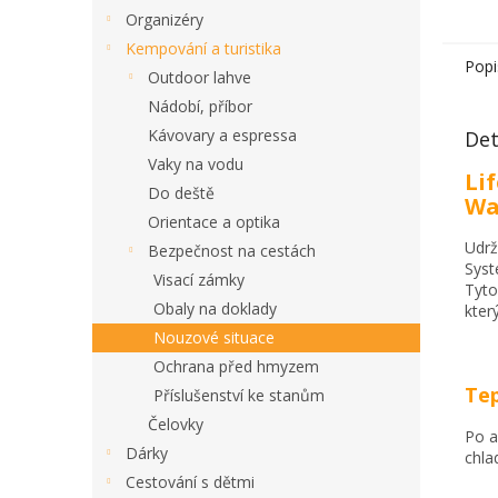
Organizéry
Kempování a turistika
Popi
Outdoor lahve
Nádobí, příbor
Kávovary a espressa
Det
Vaky na vodu
Li
Do deště
Wa
Orientace a optika
Udrž
Bezpečnost na cestách
Syst
Visací zámky
Tyto
Obaly na doklady
kter
Nouzové situace
Ochrana před hmyzem
Tep
Příslušenství ke stanům
Čelovky
Po a
Dárky
chla
Cestování s dětmi