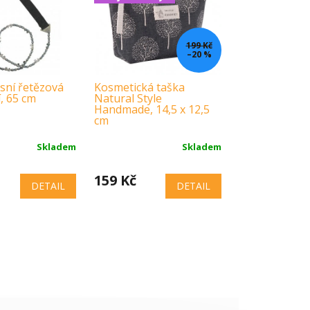
199 Kč
–20 %
sní řetězová
Kosmetická taška
í, 65 cm
Natural Style
Handmade, 14,5 x 12,5
cm
Skladem
Skladem
159 Kč
DETAIL
DETAIL