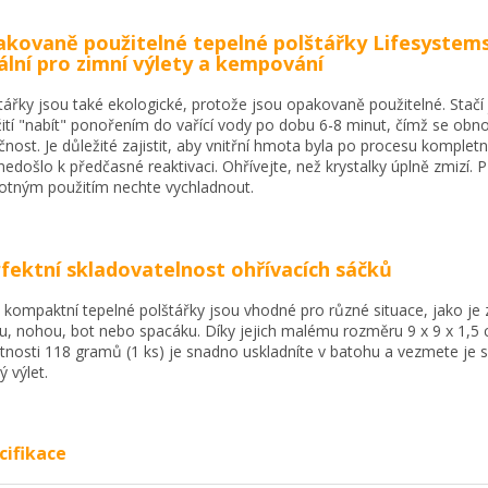
kovaně použitelné tepelné polštářky Lifesystems
ální pro zimní výlety a kempování
tářky jsou také ekologické, protože jsou opakovaně použitelné. Stačí
ití "nabít" ponořením do vařící vody po dobu 6-8 minut, čímž se obnov
čnost. Je důležité zajistit, aby vnitřní hmota byla po procesu kompletn
nedošlo k předčasné reaktivaci. Ohřívejte, než krystalky úplně zmizí. 
tným použitím nechte vychladnout.
fektní skladovatelnost ohřívacích sáčků
 kompaktní tepelné polštářky jsou vhodné pro různé situace, jako je 
u, nohou, bot nebo spacáku. Díky jejich malému rozměru 9 x 9 x 1,5
nosti 118 gramů (1 ks) je snadno uskladníte v batohu a vezmete je 
ý výlet.
cifikace