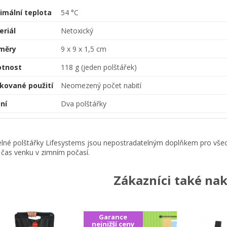
imální teplota
54 °C
eriál
Netoxický
měry
9 x 9 x 1,5 cm
tnost
118 g (jeden polštářek)
kované použití
Neomezený počet nabití
ní
Dva polštářky
lné polštářky Lifesystems jsou nepostradatelným doplňkem pro všec
í čas venku v zimním počasí.
Zákazníci také nak
Garance
nejnižší ceny