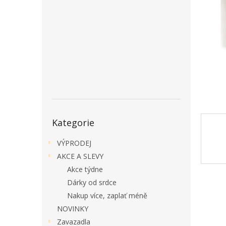
a
n
e
l
Přeskočit
Kategorie
kategorie
VÝPRODEJ
AKCE A SLEVY
Akce týdne
Dárky od srdce
Nakup více, zaplať méně
NOVINKY
Zavazadla