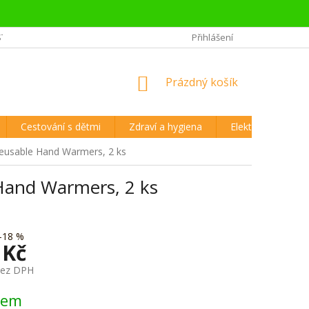
STĚJŠÍ OTÁZKY CESTOVATELŮ
REKLAMAČNÍ ŘÁD A VRÁCENÍ ZBOŽÍ
Přihlášení
NÁKUPNÍ
Prázdný košík
KOŠÍK
Cestování s dětmi
Zdraví a hygiena
Elektronika
Reusable Hand Warmers, 2 ks
Hand Warmers, 2 ks
–18 %
 Kč
bez DPH
dem