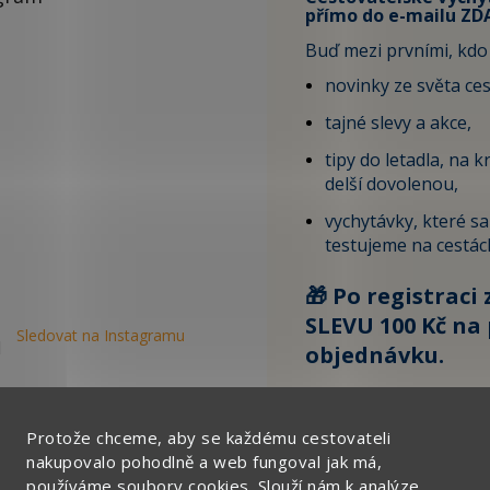
přímo do e-mailu ZD
Buď mezi prvními, kdo 
novinky ze světa ces
tajné slevy a akce,
tipy do letadla, na kr
delší dovolenou,
vychytávky, které s
testujeme na cestác
🎁 Po registraci 
SLEVU 100 Kč na 
Sledovat na Instagramu
objednávku.
Zde vyplňte svůj email:
Protože chceme, aby se každému cestovateli
nakupovalo pohodlně a web fungoval jak má,
používáme soubory cookies. Slouží nám k analýze