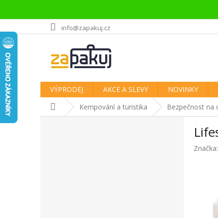
Přejít
info@zapakuj.cz
na
obsah
VÝPRODEJ
AKCE A SLEVY
NOVINKY
Domů
Kempování a turistika
Bezpečnost na 
P
Lif
o
s
Značka
t
r
a
n
n
í
p