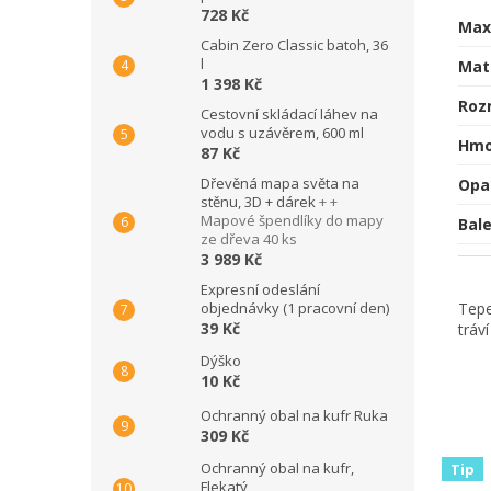
728 Kč
Max
Cabin Zero Classic batoh, 36
l
Mat
1 398 Kč
Roz
Cestovní skládací láhev na
vodu s uzávěrem, 600 ml
Hmo
87 Kč
Dřevěná mapa světa na
Opa
stěnu, 3D + dárek
+ +
Mapové špendlíky do mapy
Bale
ze dřeva 40 ks
3 989 Kč
Expresní odeslání
objednávky (1 pracovní den)
Tepe
39 Kč
tráv
Dýško
10 Kč
Ochranný obal na kufr Ruka
309 Kč
Ochranný obal na kufr,
Tip
Flekatý