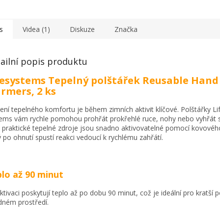
s
Videa (1)
Diskuze
Značka
ailní popis produktu
fesystems Tepelný polštářek Reusable Hand
rmers, 2 ks
ení tepelného komfortu je během zimních aktivit klíčové. Polštářky Li
ems vám rychle pomohou prohřát prokřehlé ruce, nohy nebo vyhřát 
 praktické tepelné zdroje jsou snadno aktivovatelné pomocí kovového
ý po ohnutí spustí reakci vedoucí k rychlému zahřátí.
lo až 90 minut
ktivaci poskytují teplo až po dobu 90 minut, což je ideální pro kratší 
dném prostředí.