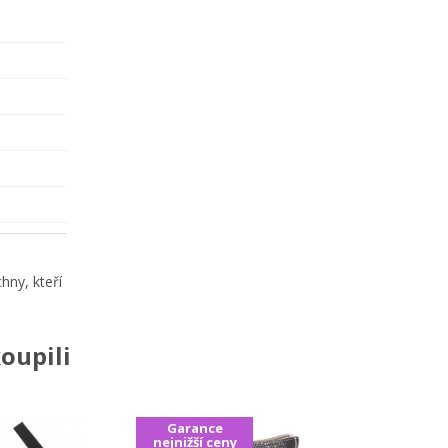
hny, kteří
oupili
Garance
nejnižší ceny