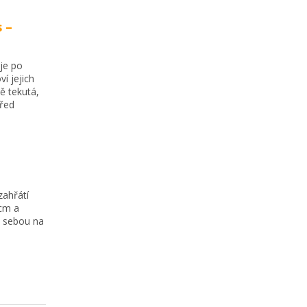
 –
 je po
í jejich
ě tekutá,
Před
zahřátí
 cm a
s sebou na