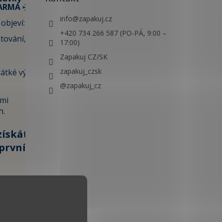
ARMA ✈️
info
@
zapakuj.cz
objeví:
+420 734 266 587 (PO-PÁ, 9:00 –
tování,
17:00)
Zapakuj CZ/SK
zapakuj_czsk
átké výlety i
@zapakuj_cz
ami
h.
získáte
první