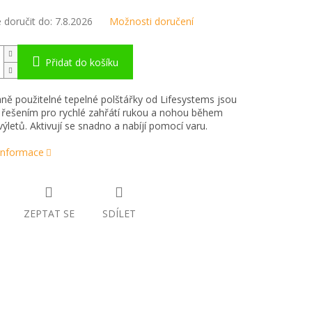
doručit do:
7.8.2026
Možnosti doručení
Přidat do košíku
ě použitelné tepelné polštářky od Lifesystems jsou
 řešením pro rychlé zahřátí rukou a nohou během
výletů. Aktivují se snadno a nabíjí pomocí varu.
 informace
ZEPTAT SE
SDÍLET