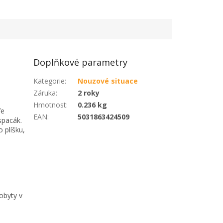
Doplňkové parametry
Kategorie
:
Nouzové situace
Záruka
:
2 roky
Hmotnost
:
0.236 kg
fe
EAN
:
5031863424509
spacák.
 plíšku,
pobyty v