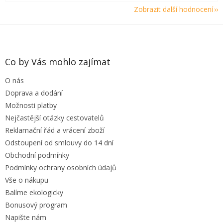
Zobrazit další hodnocení
Z
á
p
a
Co by Vás mohlo zajímat
t
O nás
í
Doprava a dodání
Možnosti platby
Nejčastější otázky cestovatelů
Reklamační řád a vrácení zboží
Odstoupení od smlouvy do 14 dní
Obchodní podmínky
Podmínky ochrany osobních údajů
Vše o nákupu
Balíme ekologicky
Bonusový program
Napište nám