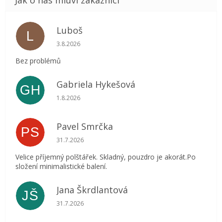
Luboš
L
Hodnocení obchodu je 5 z 5 hvězdiček.
3.8.2026
Bez problémů
Gabriela Hykešová
GH
Hodnocení obchodu je 5 z 5 hvězdiček.
1.8.2026
Pavel Smrčka
PS
Hodnocení obchodu je 5 z 5 hvězdiček.
31.7.2026
Velice příjemný polštářek. Skladný, pouzdro je akorát.Po
složení minimalistické balení.
Jana Škrdlantová
JŠ
Hodnocení obchodu je 5 z 5 hvězdiček.
31.7.2026