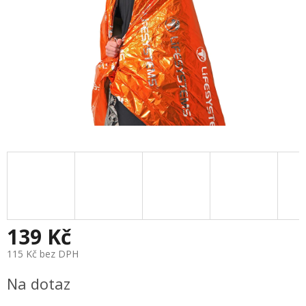
139 Kč
115 Kč bez DPH
Měrná
Na dotaz
cena: