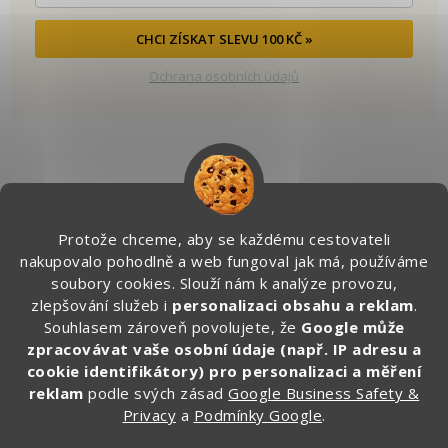
CHCI ZÍSKAT SLEVU 100 KČ »
Ochrana osobních údajů
Kontakt
Protože chceme, aby se každému cestovateli
info
@
zapakuj.cz
nakupovalo pohodlně a web fungoval jak má, používáme
+420 734 266 587 (PO-PÁ, 9:00 – 17:00)
soubory cookies. Slouží nám k analýze provozu,
zlepšování služeb i
personalizaci obsahu a reklam
.
Zapakuj CZ/SK
Souhlasem zároveň povolujete, že
Google může
zapakuj_czsk
zpracovávat vaše osobní údaje (např. IP adresu a
@zapakuj_cz
cookie identifikátory) pro personalizaci a měření
reklam
podle svých zásad
Google Business Safety &
Privacy
a
Podmínky Google
.