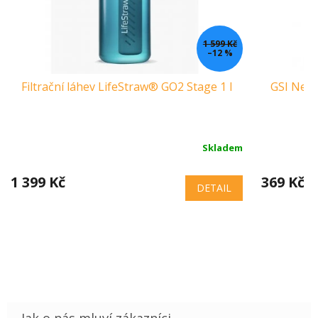
1 599 Kč
–12 %
Filtrační láhev LifeStraw® GO2 Stage 1 l
GSI Nere
Skladem
1 399 Kč
369 Kč
DETAIL