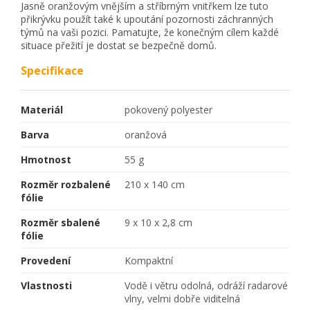
Jasně oranžovým vnějším a stříbrným vnitřkem lze tuto
přikrývku použít také k upoutání pozornosti záchranných
týmů na vaši pozici. Pamatujte, že konečným cílem každé
situace přežití je dostat se bezpečně domů.
Specifikace
Materiál
pokovený polyester
Barva
oranžová
Hmotnost
55 g
Rozměr rozbalené
210 x 140 cm
fólie
Rozměr sbalené
9 x 10 x 2,8 cm
fólie
Provedení
Kompaktní
Vlastnosti
Vodě i větru odolná, odráží radarové
vlny, velmi dobře viditelná