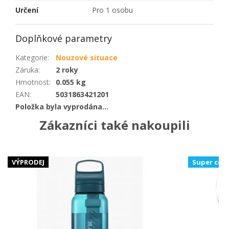
Určení
Pro 1 osobu
Doplňkové parametry
Kategorie
:
Nouzové situace
Záruka
:
2 roky
Hmotnost
:
0.055 kg
EAN
:
5031863421201
Položka byla vyprodána…
Zákazníci také nakoupili
VÝPRODEJ
Super cen