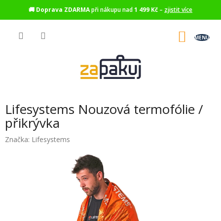
🚚
Doprava ZDARMA
při nákupu nad
1 499 Kč
–
zjistit více
Přejít
na
NÁKU
obsah
KOŠÍK
Lifesystems Nouzová termofólie /
přikrývka
Značka:
Lifesystems