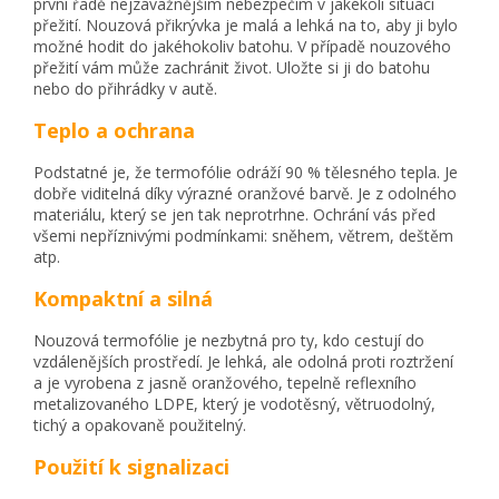
první řadě nejzávažnějším nebezpečím v jakékoli situaci
přežití. Nouzová přikrývka je malá a lehká na to, aby ji bylo
možné hodit do jakéhokoliv batohu. V případě nouzového
přežití vám může zachránit život. Uložte si ji do batohu
nebo do přihrádky v autě.
Teplo a ochrana
Podstatné je, že termofólie odráží 90 % tělesného tepla. Je
dobře viditelná díky výrazné oranžové barvě. Je z odolného
materiálu, který se jen tak neprotrhne. Ochrání vás před
všemi nepříznivými podmínkami: sněhem, větrem, deštěm
atp.
Kompaktní a silná
Nouzová termofólie je nezbytná pro ty, kdo cestují do
vzdálenějších prostředí. Je lehká, ale odolná proti roztržení
a je vyrobena z jasně oranžového, tepelně reflexního
metalizovaného LDPE, který je vodotěsný, větruodolný,
tichý a opakovaně použitelný.
Použití k signalizaci