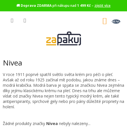
🚚
Doprava ZDARMA
při nákupu nad
1 499 Kč
–
zjistit více
Přejít
na
NÁKU
obsah
KOŠÍK
Nivea
V roce 1911 poprvé spatřil světlo světa krém pro péči o pleť.
Avšak až od roku 1925 začínal mít podobu, jakou známe dnes –
modrá krabička. Modrá barva je spjata se značkou Nivea zejména
díky jejímu klasickému krému na pleť. Dnes na trhu ale můžeme
vídat od značky Nivea nejen tento typický modrý krém, ale také
antiperspiranty, sprchové gely nebo pro pány důležité propriety na
holení.
Žádné produkty značky
Nivea
nebyly nalezeny...