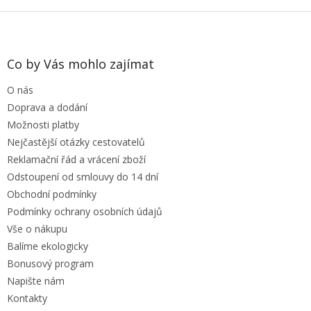
Z
á
p
a
Co by Vás mohlo zajímat
t
O nás
í
Doprava a dodání
Možnosti platby
Nejčastější otázky cestovatelů
Reklamační řád a vrácení zboží
Odstoupení od smlouvy do 14 dní
Obchodní podmínky
Podmínky ochrany osobních údajů
Vše o nákupu
Balíme ekologicky
Bonusový program
Napište nám
Kontakty