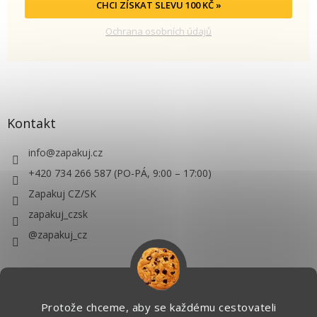
CHCI ZÍSKAT SLEVU 100 KČ »
Ochrana osobních údajů
Kontakt
info
@
zapakuj.cz
+420 734 266 587 (PO-PÁ, 9:00 – 17:00)
Zapakuj CZ/SK
zapakuj_czsk
@zapakuj_cz
Protože chceme, aby se každému cestovateli