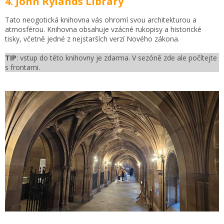
4. John Rylands Library
Tato neogotická knihovna vás ohromí svou architekturou a
atmosférou. Knihovna obsahuje vzácné rukopisy a historické
tisky, včetně jedné z nejstarších verzí Nového zákona.
TIP
: vstup do této knihovny je zdarma. V sezóně zde ale počítejte
s frontami.