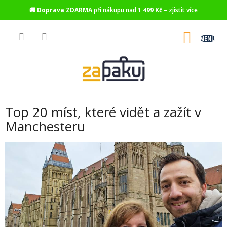
🚚
Doprava ZDARMA
při nákupu nad
1 499 Kč
–
zjistit více
Přejít
na
NÁKU
obsah
KOŠÍK
Top 20 míst, které vidět a zažít v
Manchesteru