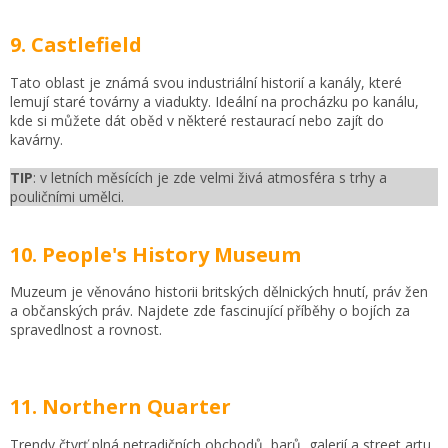
9. Castlefield
Tato oblast je známá svou industriální historií a kanály, které
lemují staré továrny a viadukty. Ideální na procházku po kanálu,
kde si můžete dát oběd v některé restaurací nebo zajít do
kavárny.
TIP
: v letních měsících je zde velmi živá atmosféra s trhy a
pouličními umělci.
10. People's History Museum
Muzeum je věnováno historii britských dělnických hnutí, práv žen
a občanských práv. Najdete zde fascinující příběhy o bojích za
spravedlnost a rovnost.
11. Northern Quarter
Trendy čtvrť plná netradičních obchodů, barů, galerií a street artu.