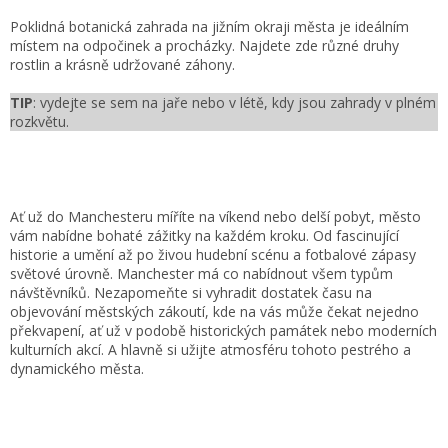
Poklidná botanická zahrada na jižním okraji města je ideálním
místem na odpočinek a procházky. Najdete zde různé druhy
rostlin a krásně udržované záhony.
TIP
: vydejte se sem na jaře nebo v létě, kdy jsou zahrady v plném
rozkvětu.
Ať už do Manchesteru míříte na víkend nebo delší pobyt, město
vám nabídne bohaté zážitky na každém kroku. Od fascinující
historie a umění až po živou hudební scénu a fotbalové zápasy
světové úrovně. Manchester má co nabídnout všem typům
návštěvníků. Nezapomeňte si vyhradit dostatek času na
objevování městských zákoutí, kde na vás může čekat nejedno
překvapení, ať už v podobě historických památek nebo moderních
kulturních akcí. A hlavně si užijte atmosféru tohoto pestrého a
dynamického města.