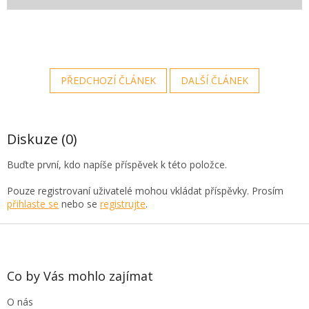
PŘEDCHOZÍ ČLÁNEK
DALŠÍ ČLÁNEK
Diskuze (0)
Buďte první, kdo napíše příspěvek k této položce.
Pouze registrovaní uživatelé mohou vkládat příspěvky. Prosím
přihlaste se
nebo se
registrujte
.
Z
á
p
a
Co by Vás mohlo zajímat
t
O nás
í